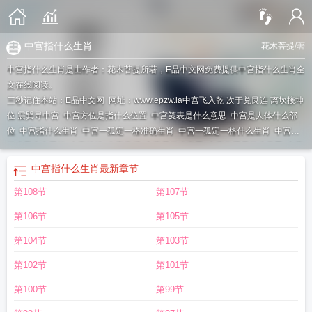
中宫指什么生肖
花木菩提
/著
中宫指什么生肖是由作者：花木菩提所著，E品中文网免费提供中宫指什么生肖全
文在线阅读。
三秒记住本站：E品中文网 网址：www.epzw.la
中宫飞入乾 次于兑艮连 离坎接坤
位 震巽寻中宫
中宫方位是指什么位置
中宫笺表是什么意思
中宫是人体什么部
位
中宫指什么生肖
中宫一孤定一格准确生肖
中宫一孤定一格什么生肖
中宫放
什么风水布局好
中宫娘娘
中宫皇后
中宫是什么意思
中宫收紧是什么意思
中宫
位置风水禁忌
中宫是什么位置
中宫令
中宫令 请叫我低调君
中宫一孤定一格是
中宫指什么生肖
最新章节
什么意思
中宫有喜
中宫生肖是什么生肖
中宫的准确位置图
中宫格练字
中宫代
第108节
第107节
表什么生肖
中宫一孤定一格
中宫格
第106节
第105节
第104节
第103节
第102节
第101节
第100节
第99节