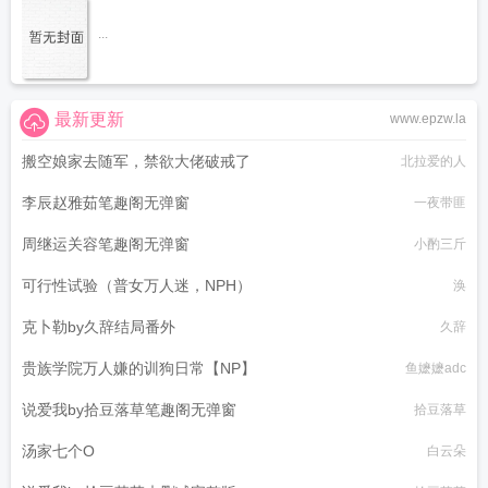
...
最新更新
www.epzw.la
搬空娘家去随军，禁欲大佬破戒了
北拉爱的人
李辰赵雅茹笔趣阁无弹窗
一夜带匪
周继运关容笔趣阁无弹窗
小酌三斤
可行性试验（普女万人迷，NPH）
涣
克卜勒by久辞结局番外
久辞
贵族学院万人嫌的训狗日常【NP】
鱼嬷嬷adc
说爱我by拾豆落草笔趣阁无弹窗
拾豆落草
汤家七个O
白云朵