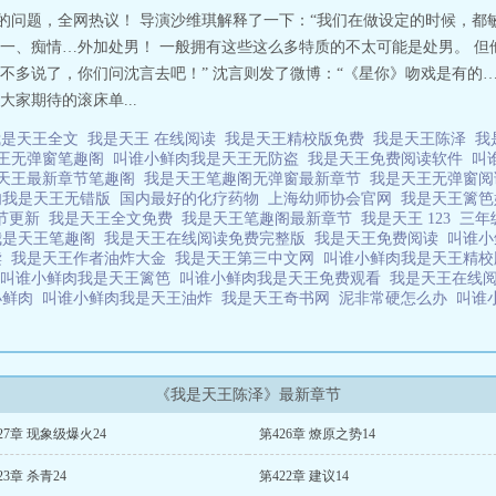
类的问题，全网热议！ 导演沙维琪解释了一下：“我们在做设定的时候，
一、痴情…外加处男！ 一般拥有这些这么多特质的不太可能是处男。 但
不多说了，你们问沈言去吧！” 沈言则发了微博：“《星你》吻戏是有的
家期待的滚床单...
我是天王全文
我是天王 在线阅读
我是天王精校版免费
我是天王陈泽
我
王无弹窗笔趣阁
叫谁小鲜肉我是天王无防盗
我是天王免费阅读软件
叫
天王最新章节笔趣阁
我是天王笔趣阁无弹窗最新章节
我是天王无弹窗
肉我是天王无错版
国内最好的化疗药物
上海幼师协会官网
我是天王篱
节更新
我是天王全文免费
我是天王笔趣阁最新章节
我是天王 123
三年
我是天王笔趣阁
我是天王在线阅读免费完整版
我是天王免费阅读
叫谁
读
我是天王作者油炸大金
我是天王第三中文网
叫谁小鲜肉我是天王精
叫谁小鲜肉我是天王篱笆
叫谁小鲜肉我是天王免费观看
我是天王在线
小鲜肉
叫谁小鲜肉我是天王油炸
我是天王奇书网
泥非常硬怎么办
叫谁
《我是天王陈泽》最新章节
27章 现象级爆火24
第426章 燎原之势14
23章 杀青24
第422章 建议14