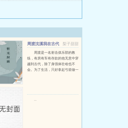
周渡沈溪我在古代
梨子甜甜
当猎户小说免费在线阅读
周渡是一名射击俱乐部的教
练，有房有车有存款的他无意中穿
越到古代，除了身强体壮啥也不
会。为了生活，只好拿起弓箭做一
个深山猎户。第一天打了一只野
鸡，不会做（失望）第二天打了一
只野兔，不会做（失望）第三天周
渡看着山下的寥寥炊烟，以及那...
...