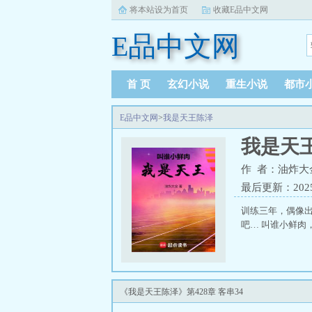
将本站设为首页
收藏E品中文网
E品中文网
首 页
玄幻小说
重生小说
都市
E品中文网
>
我是天王陈泽
我是天
作 者：油炸大
最后更新：2025-0
训练三年，偶像
吧… 叫谁小鲜肉
《我是天王陈泽》第428章 客串34