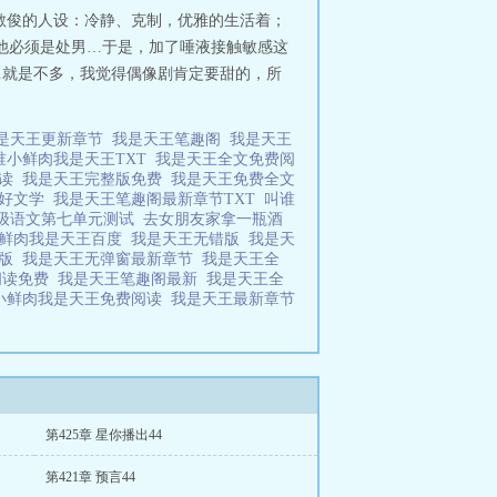
都敏俊的人设：冷静、克制，优雅的生活着；
他必须是处男…于是，加了唾液接触敏感这
…就是不多，我觉得偶像剧肯定要甜的，所
是天王更新章节
我是天王笔趣阁
我是天王
谁小鲜肉我是天王TXT
我是天王全文免费阅
阅读
我是天王完整版免费
我是天王免费全文
笆好文学
我是天王笔趣阁最新章节TXT
叫谁
级语文第七单元测试
去女朋友家拿一瓶酒
小鲜肉我是天王百度
我是天王无错版
我是天
校版
我是天王无弹窗最新章节
我是天王全
阅读免费
我是天王笔趣阁最新
我是天王全
小鲜肉我是天王免费阅读
我是天王最新章节
第425章 星你播出44
第421章 预言44