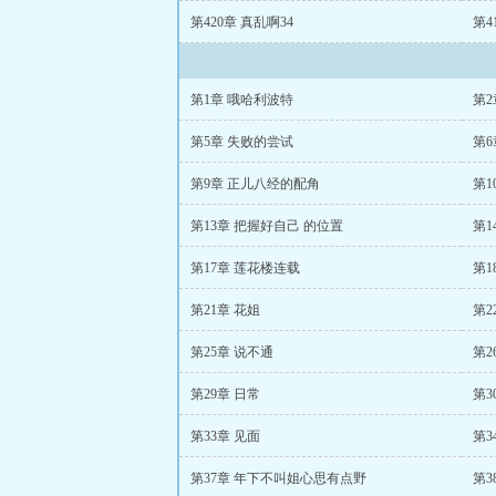
第420章 真乱啊34
第4
第1章 哦哈利波特
第2
第5章 失败的尝试
第6
第9章 正儿八经的配角
第1
第13章 把握好自己 的位置
第1
第17章 莲花楼连载
第1
第21章 花姐
第2
第25章 说不通
第2
第29章 日常
第3
第33章 见面
第3
第37章 年下不叫姐心思有点野
第3