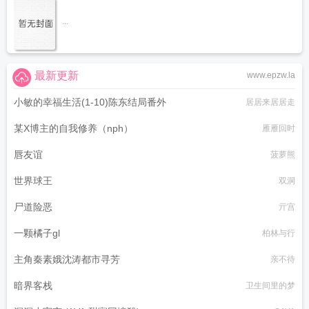
...
最新更新
www.epzw.la
小敏的幸福生活(1-10)陈东结局番外
居居来居居走
某X博主的自我修养（nph）
雁雁回时
唇友谊
菠萝熊
世界球王
双洞
尸道险恶
亓宫
一颗橘子gl
柏林与行
主角秦素娥沈涛都市寻芳
亲不待
暗界客栈
卫生间里的梦