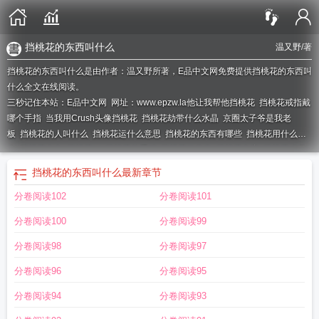
挡桃花的东西叫什么
温又野
/著
挡桃花的东西叫什么是由作者：温又野所著，E品中文网免费提供挡桃花的东西叫
什么全文在线阅读。
三秒记住本站：E品中文网 网址：www.epzw.la
他让我帮他挡桃花
挡桃花戒指戴
哪个手指
当我用Crush头像挡桃花
挡桃花劫带什么水晶
京圈太子爷是我老
板
挡桃花的人叫什么
挡桃花运什么意思
挡桃花的东西有哪些
挡桃花用什么风
水
挡桃花全文
挡桃花txt
挡桃花的手链
挡桃花的头像
挡桃花文案
挡桃花啥意
思
挡桃花最灵的东西
挡桃花温又野免费阅读
烂桃花戴什么
挡桃花头像
挡桃花
挡桃花的东西叫什么
最新章节
是什么意思
挡桃花的东西叫什么
分卷阅读102
分卷阅读101
分卷阅读100
分卷阅读99
分卷阅读98
分卷阅读97
分卷阅读96
分卷阅读95
分卷阅读94
分卷阅读93