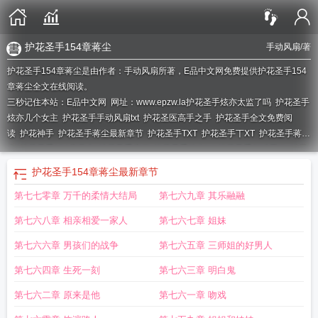
护花圣手154章蒋尘
手动风扇
/著
护花圣手154章蒋尘是由作者：手动风扇所著，E品中文网免费提供护花圣手154
章蒋尘全文在线阅读。
三秒记住本站：E品中文网 网址：www.epzw.la
护花圣手炫亦太监了吗
护花圣手
炫亦几个女主
护花圣手手动风扇txt
护花圣医高手之手
护花圣手全文免费阅
读
护花神手
护花圣手蒋尘最新章节
护花圣手TXT
护花圣手丅XT
护花圣手蒋
尘
护花圣手154章蒋尘
护花圣手唐四
护花圣手炫亦txt
护花圣手赵斌周梅
护花
圣手 炫亦
护花圣手王健军最新章节更新
护花圣手唐少岩免费
护花圣手狸力百
护花圣手154章蒋尘
最新章节
度百科
护花圣手赵斌
护花圣手有声
护花圣手蒋尘最新章节更新
护花圣手赵
第七七零章 万千的柔情大结局
第七六九章 其乐融融
兵
护花圣手炫亦
护花圣手妙手回春蒋师傅
第七六八章 相亲相爱一家人
第七六七章 姐妹
第七六六章 男孩们的战争
第七六五章 三师姐的好男人
第七六四章 生死一刻
第七六三章 明白鬼
第七六二章 原来是他
第七六一章 吻戏