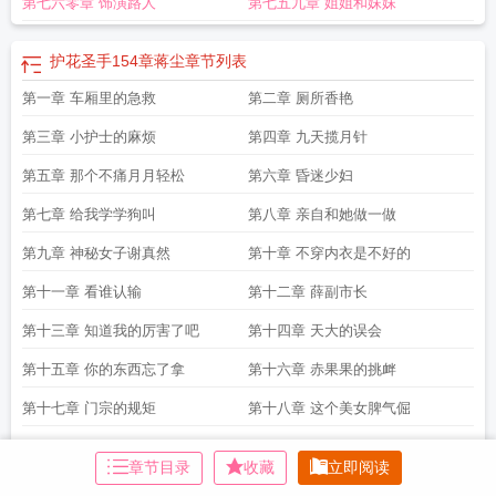
第七六零章 饰演路人
第七五九章 姐姐和妹妹
护花圣手154章蒋尘
章节列表
第一章 车厢里的急救
第二章 厕所香艳
第三章 小护士的麻烦
第四章 九天揽月针
第五章 那个不痛月月轻松
第六章 昏迷少妇
第七章 给我学学狗叫
第八章 亲自和她做一做
第九章 神秘女子谢真然
第十章 不穿内衣是不好的
第十一章 看谁认输
第十二章 薛副市长
第十三章 知道我的厉害了吧
第十四章 天大的误会
第十五章 你的东西忘了拿
第十六章 赤果果的挑衅
第十七章 门宗的规矩
第十八章 这个美女脾气倔
第十九章 黑鱼党大嘴哥
第二十章 校花的怪病
章节目录
收藏
立即阅读
第二十一章 她不在我这里
第二十二章 校花神奇康复