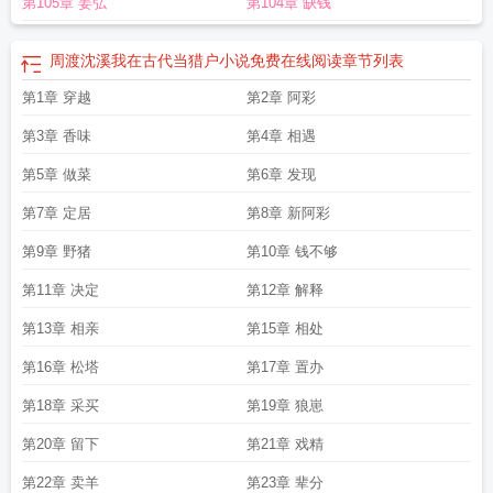
第105章 姜弘
第104章 缺钱
周渡沈溪我在古代当猎户小说免费在线阅读
章节列表
第1章 穿越
第2章 阿彩
第3章 香味
第4章 相遇
第5章 做菜
第6章 发现
第7章 定居
第8章 新阿彩
第9章 野猪
第10章 钱不够
第11章 决定
第12章 解释
第13章 相亲
第15章 相处
第16章 松塔
第17章 置办
第18章 采买
第19章 狼崽
第20章 留下
第21章 戏精
第22章 卖羊
第23章 辈分