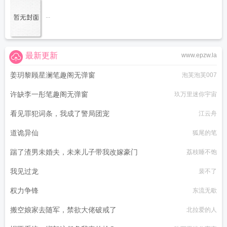
...
最新更新
www.epzw.la
姜玥黎顾星澜笔趣阁无弹窗
泡芙泡芙007
许缺李一彤笔趣阁无弹窗
玖万里迷你宇宙
看见罪犯词条，我成了警局团宠
江云舟
道诡异仙
狐尾的笔
踹了渣男未婚夫，未来儿子带我改嫁豪门
荔枝睡不饱
我见过龙
裴不了
权力争锋
东流无歇
搬空娘家去随军，禁欲大佬破戒了
北拉爱的人