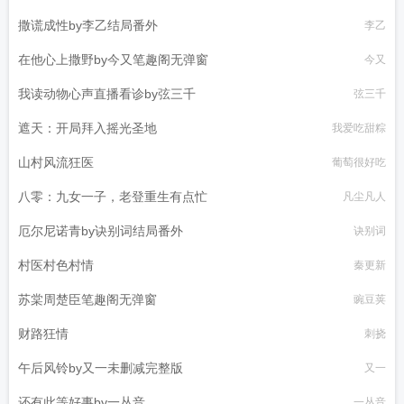
撒谎成性by李乙结局番外
李乙
在他心上撒野by今又笔趣阁无弹窗
今又
我读动物心声直播看诊by弦三千
弦三千
遮天：开局拜入摇光圣地
我爱吃甜粽
山村风流狂医
葡萄很好吃
八零：九女一子，老登重生有点忙
凡尘凡人
厄尔尼诺青by诀别词结局番外
诀别词
村医村色村情
秦更新
苏棠周楚臣笔趣阁无弹窗
豌豆荚
财路狂情
刺挠
午后风铃by又一未删减完整版
又一
还有此等好事by一丛音
一丛音