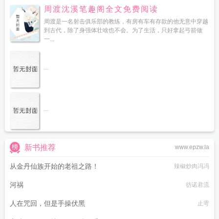
周渡沈溪笔趣阁全文免费阅读
周渡是一名射击俱乐部的教练，有房有车有存款的他无意中穿越
到古代，除了身强体壮啥也不会。为了生活，只好拿起弓箭做
一...
...
...
新书推荐
www.epzw.la
从金丹仙族开始的老祖之路！
辣椒炒肉冯冯
河祸
彷诺君流
人在咒回，但是手操伏黑
止雩