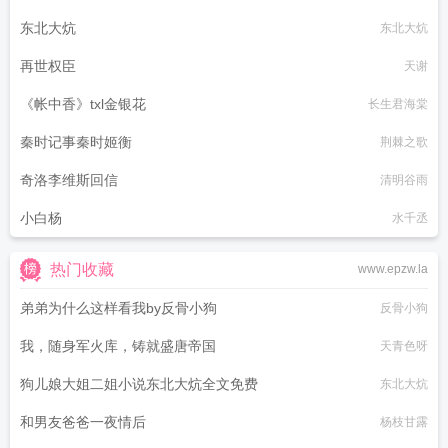
东北大炕
东北大炕
再世权臣
天谢
《帐中香》txl金银花
长生君海棠
秦时记事秦时姬衡
荆棘之歌
奇洛李维斯回信
清明谷雨
小白杨
水千丞
热门收藏
www.epzw.la
弟弟为什么这样看我by反骨小狗
反骨小狗
我，随身军火库，铸就盛唐帝国
天青色呀
狗儿娘大姐二姐小说东北大炕全文免费
东北大炕
和男友爸爸一夜情后
杨枝甘露