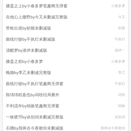
膝盖之上by小春多梦笔趣阁无弹窗
小春多梦
在他心上撒野by今又未删减完整版
今又
带枪出巡by欲晓未删减版
欲晓
曲线行驶by不执灯未删减版
不执灯
清醒梦by凌伊未删减版
凌伊丶
膝盖之前by小春多梦
小春多梦
晚婚by李乙未删减完整版
李乙
曲线行驶by不执灯笔趣阁无弹窗
不执灯
陈绵绵程嘉也by词枝结局番外
词枝
不利流年by锦焕笔趣阁无弹窗
锦换
一枚硬币by诀别词未删减完整版
诀别词
石榴by我将在今夜吻你未删减版
我将在今夜吻你