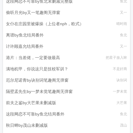
这段网恋不可靠by鱼北未删减完整版
鱼北
偷听月光by又一笔趣阁无弹窗
又一
女仆在庄园里被爆操（上位者nph，欧式）
晴时雨
离谱by鱼北结局番外
鱼北
计许顾嘉允结局番外
又一
港片：当差佬，一定要做最高
把星子放入眸
满地机甲，你说这只是技校军训？
不是奸商
厄尔尼诺青by诀别词笔趣阁无弹窗
诀别词
隔壁孟先生by一梦未觉笔趣阁无弹窗
一梦未觉
前夫之鉴by大芒果未删减版
大芒果
这段网恋不可靠by鱼北结局番外
鱼北
秋日蝉by茂山未删减版
茂山