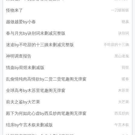
怪物来了
一刀斩斩斩
越做越爱by小春
晓暴
春与月光by诀别词未删减完整版
诀别词
迷途by不吃甜的十三姨未删减完整版
不吃甜的十三姨
神明调查报告
黑山老鬼
情蛊by荷煜未删减版
荷煜
乱偷情纯肉高情欲by二货二货笔趣阁无弹窗
暖春
全球高考by木苏里笔趣阁无弹窗
木苏里
前夫之鉴by大芒果
大芒果
殿下为何如此心虚by西瓜炒肉笔趣阁无弹窗
西瓜炒肉
结亲by午言木叙未删减版
午言木叙