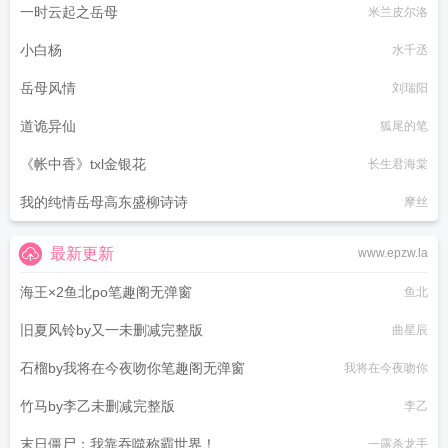
一时云起之岳母
米兰皮尔洛
小白杨
水千丞
岳母风情
刘瑞阳
道诡异仙
狐尾的笔
《帐中香》txl金银花
长生君海棠
我的纯情岳母高东盛柳诗诗
摩丝
最新更新
www.epzw.la
海王×2鱼北po笔趣阁无弹窗
鱼北
旧夏风铃by又一未删减完整版
曲星辰
石榴by我将在今夜吻你笔趣阁无弹窗
我将在今夜吻你
竹马by李乙未删减完整版
李乙
末日僵尸：我靠吞噬称霸世界！
一露杀龙手