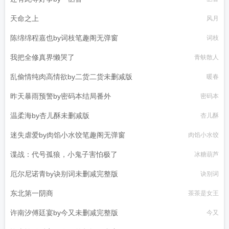
天命之上
风月
陈绵绵程嘉也by词枝笔趣阁无弹窗
词枝
我把全修真界懒哭了
青蚨散人
乱偷情纯肉高情欲by二货二货未删减版
暖春
昨天暴雨预警by密码本结局番外
密码本
温柔海by杏儿酥未删减版
杏儿酥
迷失虐爱by肉馅小水饺笔趣阁无弹窗
肉馅小水饺
谍战：代号孤狼，小鬼子害怕极了
冰糖葫芦
厄尔尼诺青by诀别词未删减完整版
诀别词
东北第一阴商
茶茶是女王
许南汐傅廷宴by今又未删减完整版
今又