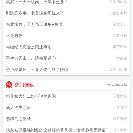
高武：一天一块肉，天赋不重要！
自由的的风
刚满五岁半，老登逆袭系统来了
小生有点帅
东北振兴，千万员工BUFF拉满
新秋十三
不舍昼夜
南巷茶茶
与经纪人恋爱是禁止事项
树下埋冢
重生方圆市，击溃褚嬴道心！
一木落尘
心声暴露后，三界大佬们红了眼眶
柔弱小甜甜
热门连载
www.epzw.la
狗儿娘大姐二姐小说笔趣阁
东北大炕
仙人消失之后
九方烨
翡翠岛之熬鹰
冥月鬼姬
炮灰被疯批强制爱的全过程by秃头美少女笔趣阁无弹窗
白日做梦