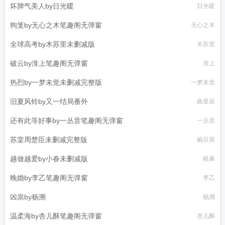
坏脾气美人by日光暖
日光暖
狗笼by无心之木笔趣阁无弹窗
无心之木
全球高考by木苏里未删减版
木苏里
破云by淮上笔趣阁无弹窗
淮上
热烈by一梦未觉未删减完整版
一梦未觉
旧夏风铃by又一结局番外
曲星辰
还有此等好事by一丛音笔趣阁无弹窗
一丛音
苏棠周楚臣未删减完整版
豌豆荚
越做越爱by小春未删减版
晓暴
晚婚by李乙笔趣阁无弹窗
李乙
凶祟by杨溯
杨溯
温柔海by杏儿酥笔趣阁无弹窗
杏儿酥