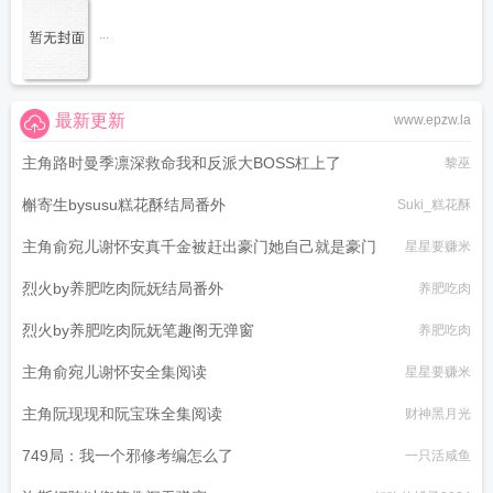
...
最新更新
www.epzw.la
主角路时曼季凛深救命我和反派大BOSS杠上了
黎巫
槲寄生bysusu糕花酥结局番外
Suki_糕花酥
主角俞宛儿谢怀安真千金被赶出豪门她自己就是豪门
星星要赚米
烈火by养肥吃肉阮妩结局番外
养肥吃肉
烈火by养肥吃肉阮妩笔趣阁无弹窗
养肥吃肉
主角俞宛儿谢怀安全集阅读
星星要赚米
主角阮现现和阮宝珠全集阅读
财神黑月光
749局：我一个邪修考编怎么了
一只活咸鱼