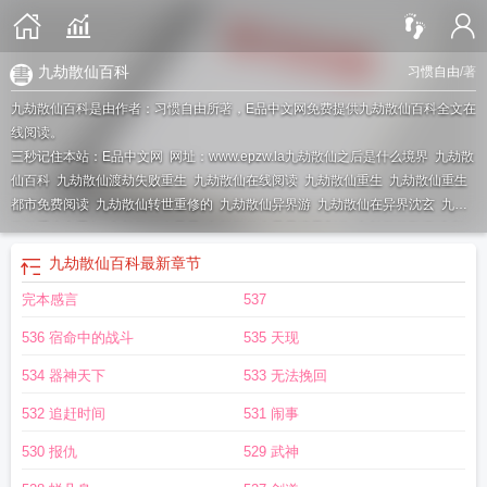
九劫散仙百科
习惯自由
/著
九劫散仙百科是由作者：习惯自由所著，E品中文网免费提供九劫散仙百科全文在
线阅读。
三秒记住本站：E品中文网 网址：www.epzw.la
九劫散仙之后是什么境界
九劫散
仙百科
九劫散仙渡劫失败重生
九劫散仙在线阅读
九劫散仙重生
九劫散仙重生
都市免费阅读
九劫散仙转世重修的
九劫散仙异界游
九劫散仙在异界沈玄
九劫
散仙重生六零年
九劫散仙在异界
九劫散仙在异界境界划分
九劫散仙TXT
九劫
散仙在异界 英姿
九劫散仙TXT全本
九劫散仙异界重生
九劫散仙全本TXT
九劫
九劫散仙百科
最新章节
散仙全文TXT
夺舍重修
异界之九劫散仙
九劫散仙是什么级别
九劫散仙相当于
完本感言
537
修仙什么境界
九劫散仙重生都市李慕白
九劫散仙百度百科
九劫散仙在异界
TXT
九劫散仙重生都市
九劫散仙在异界百度百科
九劫散仙吴天
九劫散仙在异
536 宿命中的战斗
535 天现
界百科
九劫散仙吴天有声
九劫散仙什么意思
九劫散仙李云白是什么
九劫散仙
免费阅读
九劫散仙TXT免费
九劫散仙降临异世
九劫散仙境界划分
九劫散仙重
534 器神天下
533 无法挽回
生都市 永不沉沦
九劫散仙在都市
九劫散仙相当于什么境界
532 追赶时间
531 闹事
530 报仇
529 武神