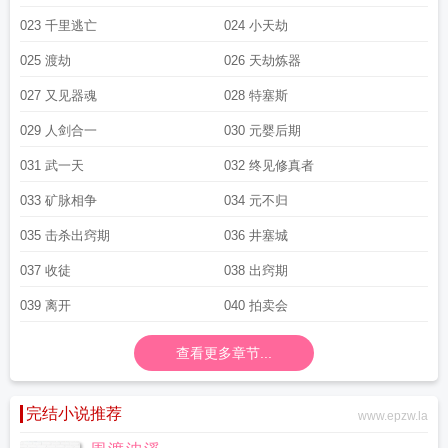
023 千里逃亡
024 小天劫
025 渡劫
026 天劫炼器
027 又见器魂
028 特塞斯
029 人剑合一
030 元婴后期
031 武一天
032 终见修真者
033 矿脉相争
034 元不归
035 击杀出窍期
036 井塞城
037 收徒
038 出窍期
039 离开
040 拍卖会
查看更多章节...
完结小说推荐
www.epzw.la