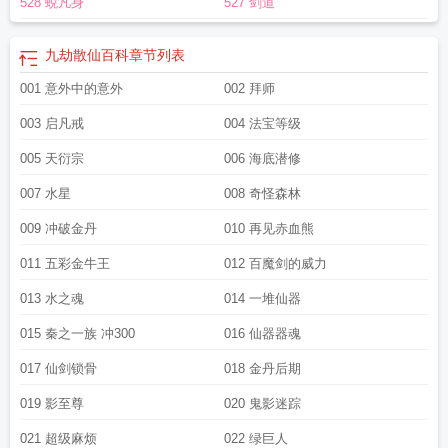
528 蜕凡身
527 剑道
九劫散仙百科
章节列表
001 意外中的意外
002 拜师
003 启凡戒
004 法宝等级
005 天衍宗
006 海底潜修
007 水星
008 奇怪森林
009 冲破金丹
010 再见赤血熊
011 五彩金牛王
012 百魔剑的威力
013 水之魂
014 一堆仙器
015 秦之一族 冲300
016 仙器器魂
017 仙剑锁骨
018 金丹后期
019 影至尊
020 鬼影迷踪
021 超级麻烦
022 绿巨人