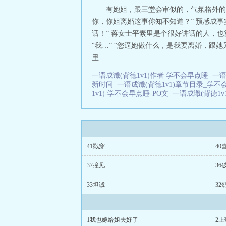
有她姐，跟三堂会审似的，气氛格外的
你，你姐离婚这事你知不知道？” 预感成
话！” 蒋女士平素里是个很好讲话的人，
“我…” “您逼她做什么，是我要离婚，跟
里...
一语成谶(背德1v1)作者 学不会早点睡
一语
新时间
一语成谶(背德1v1)章节目录_学
1v1)-学不会早点睡-PO文
一语成谶(背德1v
41戳穿
40
37撞见
36
33坦诚
32
1我也嫁给姐夫好了
2上