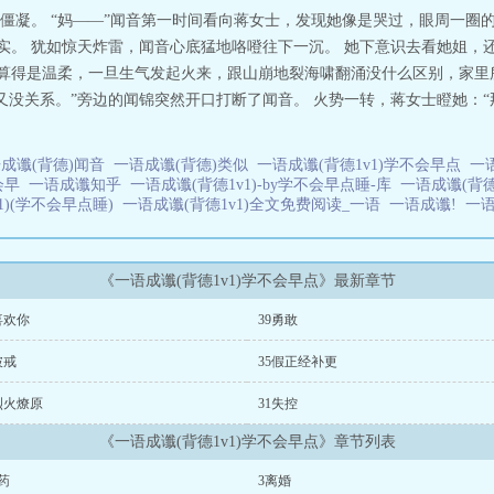
僵凝。 “妈——”闻音第一时间看向蒋女士，发现她像是哭过，眼周一圈的
事实。 犹如惊天炸雷，闻音心底猛地咯噔往下一沉。 她下意识去看她姐，
也算得是温柔，一旦生气发起火来，跟山崩地裂海啸翻涌没什么区别，家里
她又没关系。”旁边的闻锦突然开口打断了闻音。 火势一转，蒋女士瞪她：
成谶(背德)闻音
一语成谶(背德)类似
一语成谶(背德1v1)学不会早点
一
不会早
一语成谶知乎
一语成谶(背德1v1)-by学不会早点睡-库
一语成谶(背
1)(学不会早点睡)
一语成谶(背德1v1)全文免费阅读_一语
一语成谶!
一
《一语成谶(背德1v1)学不会早点》最新章节
喜欢你
39勇敢
破戒
35假正经补更
烈火燎原
31失控
《一语成谶(背德1v1)学不会早点》章节列表
药
3离婚