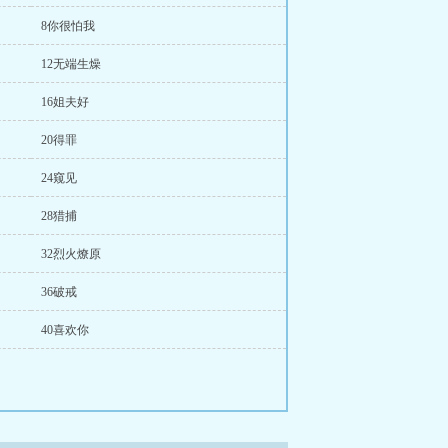
8你很怕我
12无端生燥
16姐夫好
20得罪
24窥见
28猎捕
32烈火燎原
36破戒
40喜欢你