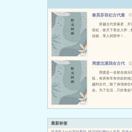
秦昊苏容妃古代最
强昏君最新章节在线
穿越古代变暴君，开
容妃，收天下美女入怀，
佳丽，享人间荣华！...
周渡沈溪我在古代
当猎户小说免费在线
周渡是一名射击俱乐
练，有房有车有存款的他
越到古代，除了身强体壮
会。为了生活，只好拿起
个深山猎户。第一天打了
鸡，不会做（失望）第二
只野兔，不会做（失望）
渡看着山下的寥寥炊烟，以及
最新标签
趁虚而入by白茶好看吗
烟花间钉棚什么意思
穿越