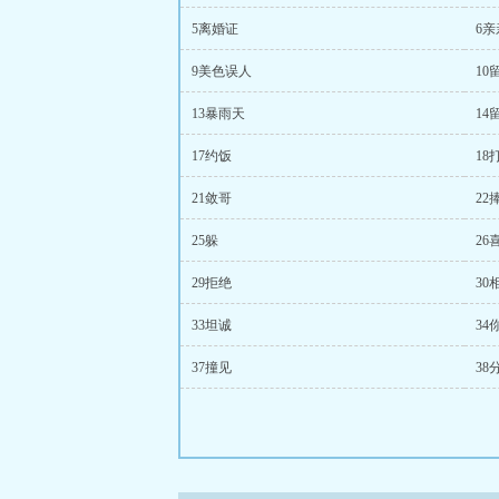
5离婚证
6亲
9美色误人
10
13暴雨天
14
17约饭
18
21敛哥
22
25躲
26
29拒绝
30
33坦诚
3
37撞见
38