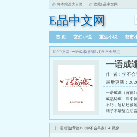
将本站设为首页
收藏E品中文网
E品中文网
首 页
玄幻小说
重生小说
都市
E品中文网
>
一语成谶(背德1v1)学不会早点
一语成谶
作 者：学不会
最后更新：2026-0
一语成谶（背德1
成熟稳重、温柔
不巧，这话还被
脑子不清醒在胡
了，跟她的前姐
子着火。 一语成谶
《一语成谶(背德1v1)学不会早点》41戳穿