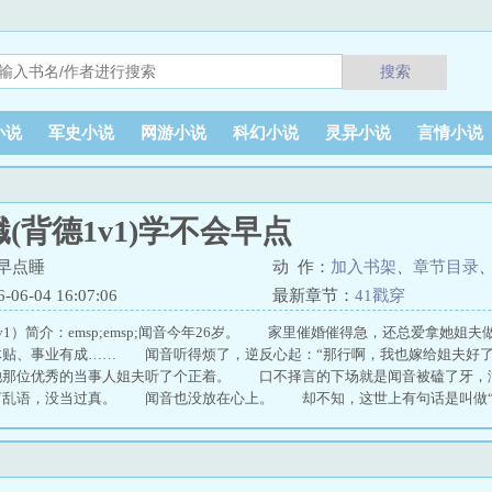
搜索
小说
军史小说
网游小说
科幻小说
灵异小说
言情小说
(背德1v1)学不会早点
早点睡
动 作：
加入书架
、
章节目录
6-04 16:07:06
最新章节：
41戳穿
v1）简介：emsp;emsp;闻音今年26岁。 家里催婚催得急，还总爱拿她
体贴、事业有成…… 闻音听得烦了，逆反心起：“那行啊，我也嫁给姐夫
她那位优秀的当事人姐夫听了个正着。 口不择言的下场就是闻音被磕了牙
言乱语，没当过真。 闻音也没放在心上。 却不知，这世上有句话是叫做
夫。 【闻音×陈宗敛】 排雷：双非，真姐夫，无三观微狗血但不虐
（背德1v1）