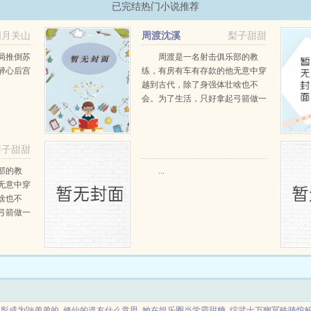
已完结热门小说推荐
明月关山
周渡沈溪
梨子甜甜
阅读
局推倒苏
周渡是一名射击俱乐部的教
醉心后宫
练，有房有车有存款的他无意中穿
越到古代，除了身强体壮啥也不
会。为了生活，只好拿起弓箭做一
个深山猎户。第一天打了一只野
鸡，不会做（失望）第二天打了一
只野兔，不会做（失望）第三天周
梨子甜甜
渡看着山下的寥寥炊烟，以及那...
阅读
部的教
...
无意中穿
啥也不
弓箭做一
一只野
天打了一
第三天周
那...
火影成为鼬弟弟的
修仙的道友什么意思
她在娱乐圈当学霸甜糖
综武十万幽冥铁骑惊