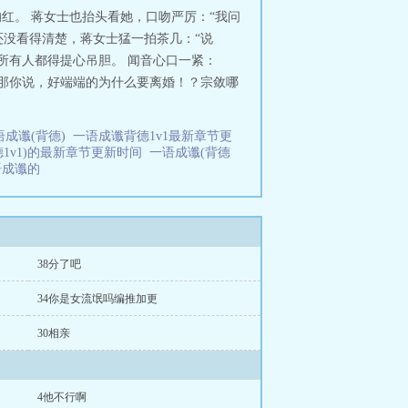
红。 蒋女士也抬头看她，口吻严厉：“我问
还没看得清楚，蒋女士猛一拍茶几：“说
所有人都得提心吊胆。 闻音心口一紧：
“那你说，好端端的为什么要离婚！？宗敛哪
语成谶(背德)
一语成谶背德1v1最新章节更
德1v1)的最新章节更新时间
一语成谶(背德
语成谶的
38分了吧
34你是女流氓吗编推加更
30相亲
4他不行啊