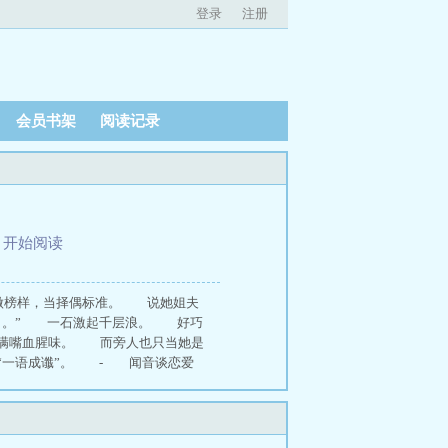
登录
注册
会员书架
阅读记录
、
开始阅读
姐夫做榜样，当择偶标准。 说她姐夫
好了。” 一石激起千层浪。 好巧
，满嘴血腥味。 而旁人也只当她是
“一语成谶”。 - 闻音谈恋爱
，微慢热多暧昧拉扯，另类老房