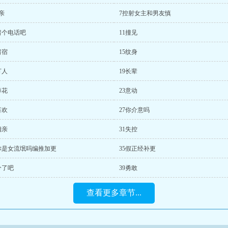
亲
7控射女主和男友慎
留个电话吧
11撞见
留宿
15纹身
打人
19长辈
捧花
23意动
喜欢
27你介意吗
相亲
31失控
4你是女流氓吗编推加更
35假正经补更
分了吧
39勇敢
查看更多章节...