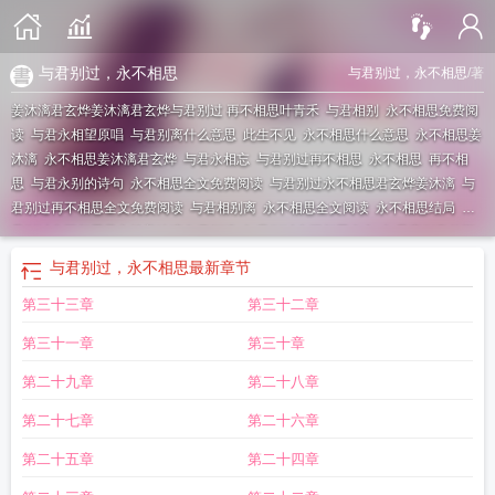
与君别过，永不相思
与君别过，永不相思
/著
姜沐漓君玄烨姜沐漓君玄烨
与君别过 再不相思叶青禾
与君相别
永不相思免费阅
读
与君永相望原唱
与君别离什么意思
此生不见
永不相思什么意思
永不相思姜
沐漓
永不相思姜沐漓君玄烨
与君永相忘
与君别过再不相思
永不相思
再不相
思
与君永别的诗句
永不相思全文免费阅读
与君别过永不相思君玄烨姜沐漓
与
君别过再不相思全文免费阅读
与君相别离
永不相思全文阅读
永不相思结局
与
君别过永不相思君玄烨姜沐漓免费阅读
与君别过永不相思全文
与君离别意的下
一句是
永不相思在线阅读
与君别过永不相思
永不相思姜沐漓免费阅读
永不相
与君别过，永不相思
最新章节
思下一句
与君别歌曲
与君别过
与君永相望歌曲原唱
永不相思的意思
与君别离
第三十三章
第三十二章
再不相思
与君别过再无相思
与君别过永不相思结局怎么样
与君相思狠别离
与
君别过 再不相思
与君别过是什么意思
第三十一章
第三十章
第二十九章
第二十八章
第二十七章
第二十六章
第二十五章
第二十四章