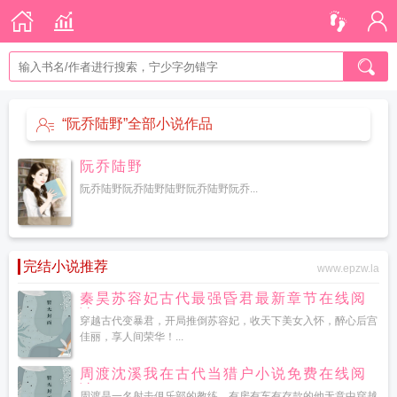
“阮乔陆野”全部小说作品
阮乔陆野
阮乔陆野阮乔陆野陆野阮乔陆野阮乔...
完结小说推荐
www.epzw.la
秦昊苏容妃古代最强昏君最新章节在线阅
读
穿越古代变暴君，开局推倒苏容妃，收天下美女入怀，醉心后宫
佳丽，享人间荣华！...
周渡沈溪我在古代当猎户小说免费在线阅
读
周渡是一名射击俱乐部的教练，有房有车有存款的他无意中穿越