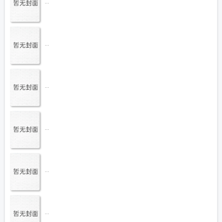
...
...
...
...
...
...