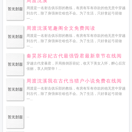
周渡沈溪
周渡是一名射击俱乐部的教练，有房有车有存款的他无意中穿越
到古代，除了身强体壮啥也不会。为了生活，只好拿起弓箭做
一...
周渡沈溪笔趣阁全文免费阅读
周渡是一名射击俱乐部的教练，有房有车有存款的他无意中穿越
到古代，除了身强体壮啥也不会。为了生活，只好拿起弓箭做
一...
秦昊苏容妃古代最强昏君最新章节在线阅
读
穿越古代变暴君，开局推倒苏容妃，收天下美女入怀，醉心后宫
佳丽，享人间荣华！...
周渡沈溪我在古代当猎户小说免费在线阅
读
周渡是一名射击俱乐部的教练，有房有车有存款的他无意中穿越
到古代，除了身强体壮啥也不会。为了生活，只好拿起弓箭做
一...
...