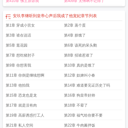
第410章 佛主原谅我
第409章 太傅啊不记得了
安玖李继听到皇帝心声后我成了他宠妃
章节列表
第1章 穿成小宫女
第2章 蒸个蛋
第3章 谁在说话
第4章 朕饿了
第5章 逛花园
第6章 该死的呆头鹅
第7章 想吃猪肘子
第8章 招谁惹谁了
第9章 你想害我
第10章 真的是饿了
第11章 你倒是继续想啊
第12章 奴婢叫小春
第13章 他拍我
第14章 难道要见证历史了吗
第15章 恐龙也是龙
第16章 狗皇帝好帅
第17章 就是没有肉
第18章 不晕了
第19章 高薪诱惑打工人
第20章 福气给你要不要
第21章 私人空间
第22章 牛肉酱拌饭