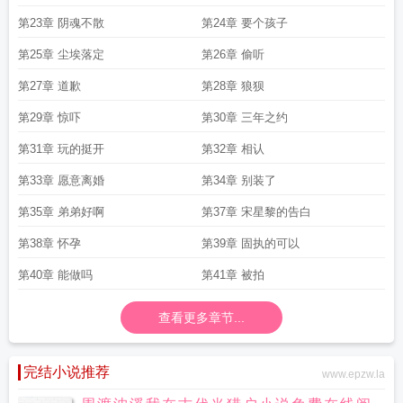
第23章 阴魂不散
第24章 要个孩子
第25章 尘埃落定
第26章 偷听
第27章 道歉
第28章 狼狈
第29章 惊吓
第30章 三年之约
第31章 玩的挺开
第32章 相认
第33章 愿意离婚
第34章 别装了
第35章 弟弟好啊
第37章 宋星黎的告白
第38章 怀孕
第39章 固执的可以
第40章 能做吗
第41章 被拍
查看更多章节...
完结小说推荐
www.epzw.la