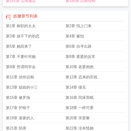
第151章 尘埃落定
第150章 以命偿命
折腰
章节列表
第1章 称职的太太
第2章 找上门来
第3章 放不下的初恋
第4章 被拍
第5章 她回来了
第6章 自寻出路
第7章 不要针对她
第8章 婆婆的反常
第9章 所谓同学会
第10章 老婆抱抱
第11章 劝你识相
第12章 迟来的庆祝
第13章 姐姐的小三
第14章 撞见
第15章 修罗场
第16章 同床而眠
第17章 护犊子
第18章 一样可爱
第19章 裴家的人
第20章 宋星黎
第21章 陷害
第22章 没有怪她