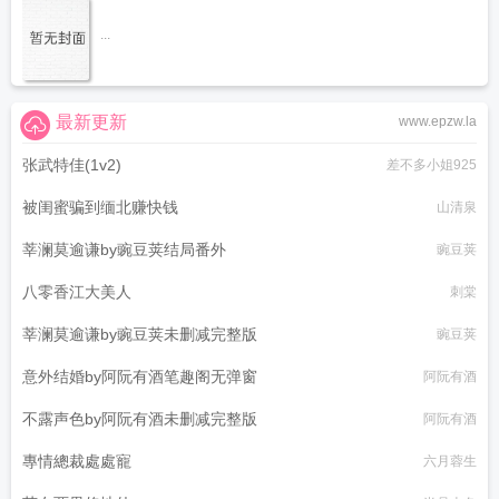
...
最新更新
www.epzw.la
张武特佳(1v2)
差不多小姐925
被闺蜜骗到缅北赚快钱
山清泉
莘澜莫逾谦by豌豆荚结局番外
豌豆荚
八零香江大美人
刺棠
莘澜莫逾谦by豌豆荚未删减完整版
豌豆荚
意外结婚by阿阮有酒笔趣阁无弹窗
阿阮有酒
不露声色by阿阮有酒未删减完整版
阿阮有酒
專情總裁處處寵
六月蓉生