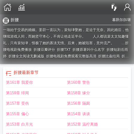
折腰
暮辞尔尔
/著
一场始于交易的婚姻。姜莳一直以为，裴知垏娶她，是迫于无奈。因此婚后，他
继续游戏人间，而她坚守本心，不肯让他走近半分。 人人都说裴太太知趣懂
礼，只有裴知垏，恨极了她的寡淡无情。后来，她被陷害，意外流产。 …
折
腰电视剧兔费播放
折腰豆瓣评分
折腰TXT
折腰原著叫什么名字
折腰短剧岳雨
婷
折腰全文阅读无删减版
折腰电视剧免费观看完整版高清
折腰比彘结局
折腰
全文免费阅读
小乔魏劭笔趣阁全文
折腰全集电视剧
折腰剧情介绍
折腰女主叫
什么
折腰gl
折腰txt
折腰浴池疗伤
折腰txt百度
折腰在哪个平台播放
折腰短
折腰
最新章节
剧
折腰电视在观线看
折腰原著未删减版
折腰电视剧线上播放
折腰的拼音怎么
第161章 我爱你
第160章 警告
读
折腰电视剧刘宇宁
小乔魏劭折腰
折腰 蓬莱客
折腰清汤涮香菜
折腰在线观
看电视剧
折腰电视剧36集
折腰电视剧线上看
小乔魏劭全集阅读
折腰by清汤涮
第159章 绯闻
第158章 缘分
香菜
折腰多少集
折腰全文免费阅读完整版
折腰歌曲
折腰蓬莱客
第157章 受伤
第156章 隔阂
第155章 偏心
第154章 谈谈
第153章 白月光
第152章 温柠离婚