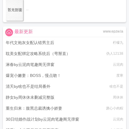
...
最新更新
www.epzw.la
年代文炮灰女配认错男主后
柠檬九
耽美女配绑定攻略系统后（弯掰直）
伪人12138
淋春by云泥肉笔趣阁无弹窗
云泥肉
爆宠小嫩妻：BOSS，慢点吻！
度寒
清夭by啥也不是结局番外
啥也不是
静女by周休休未删减完整版
周休休
重生归来：腹黑总裁诱擒小娇妻
溏心小肉粽
30日结婚作战计划by云泥肉笔趣阁无弹窗
云泥肉