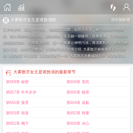
大雾散尽女主是谁扮演的
旧月安好
/著
江月年少时，遇见一个男人，他似皎皎清辉，如明月高悬。她为他痴迷为他发
狂。那人却始终端坐云端，俯瞰着她，直至她一朝惨死，故事重来。江月开始对
那耀眼的清辉，大肆复仇掠夺。这一次她要让神明污浊，将清辉私有。要他为她
堕入凡尘，永世不得翻身。
大雾散尽短剧剧情介绍
大雾散尽偷偷藏匿是什么歌
词
大雾散尽 不止清晨
大雾散尽的下一句
大雾散尽未删减版知乎
大雾散尽女主
是谁扮演的
大雾散尽结局是什么
大雾散尽女主为啥死了
大雾散尽完整版
大雾
散尽不止清晨不止大雾什么意思
大雾散尽百度
大雾散尽我在人群中爱你
大雾散
大雾散尽女主是谁扮演的
最新章节
尽成追忆免费阅读
大雾散尽下一句
大雾四起大雾散尽
大雾散尽 旧月安好讲的
第659章 秘密
第658章 害死
什么
大雾散尽旧月安好
大雾散尽是什么意思
大雾散尽我忘了你
不止大雾
大雾
散尽未删减版
大雾之下
大雾散尽演员表
大雾散尽类似
大雾四起我在无人处爱
第657章 年年岁岁
第656章 秘密
你大雾散尽
大雾散尽不止清晨不止大雾
大雾散尽人尽皆知我爱你是什么歌
大雾
散尽看不明白结局
大雾散尽未删减全文阅读
大雾散尽txt
大雾散尽短剧全集免费
第655章 接受
第654章 道歉
观看
大雾散尽原文
大雾散尽完整版免费阅读
大雾散尽短剧
大雾散尽是男主幻
第653章 报喜
第652章 商量
想吗
大雾散尽张柳岭重生了吗
大雾散尽讲的什么
大雾散尽by薄斯珩
大雾散尽
的文案
大雾散尽短剧免费观看
大雾散尽 旧月安好
大雾四起偷偷藏匿我在无人
第651章 镯子
第650章 决心
处爱你
大雾散尽 旧月安好txt
大雾散尽剧情介绍
大雾散尽下一句是什么
大雾散