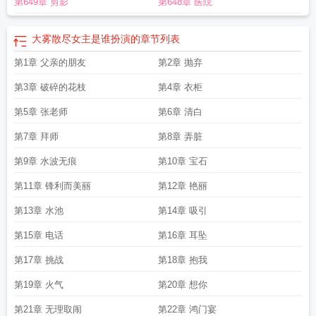
第649章 剪影
第648章 医院
尽 短剧
大雾散去我在无人处爱你出处
大雾散尽结局
大雾散尽男主的秘密是什
么
大雾散尽免费完整版
大雾散去我在无人处爱你是什么歌
大雾散尽女主前世被
谁杀的
不止清晨
大雾散尽女主是谁扮演的
章节列表
第1章 父亲的朋友
第2章 抛弃
第3章 破碎的花枝
第4章 衣柜
第5章 张老师
第6章 清白
第7章 拜师
第8章 弄脏
第9章 水波无痕
第10章 宝石
第11章 锋利而美丽
第12章 艳丽
第13章 水池
第14章 吸引
第15章 电话
第16章 耳坠
第17章 挑战
第18章 抱我
第19章 火气
第20章 想你
第21章 无理取闹
第22章 鸿门宴