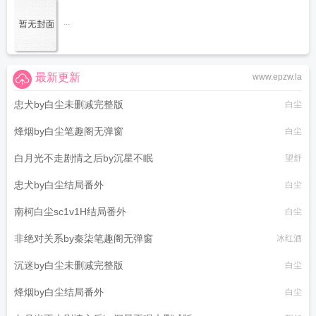
...
最新更新
www.epzw.la
忠犬by白尘未删减完整版
白尘
烽烟by白尘笔趣阁无弹窗
白尘
白月光不走剧情之后by沉星不眠
望舒
忠犬by白尘结局番外
白尘
南柯白尘sc1v1H结局番外
白尘
非绝对关系by秦柒笔趣阁无弹窗
冰红酒
沉迷by白尘未删减完整版
白尘
烽烟by白尘结局番外
白尘