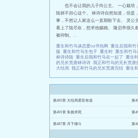
也不会让我的儿子尚公主。 一心栽培
陆昶不担心这个。 林诗诗自然知道，但是
事，不然让人家这么一直期盼下去。 灵公
看上了陆尽欢，想求他赐婚。 隆启帝很久
被抑制。...
重生和竹马谈恋爱txt书包网
重生后我和
版
重生和竹马生包子
重生时
重生和竹马
林诗诗陆
重生后我和竹马在一起了
重生
的兄长荒唐林诗诗
我正和竹马的兄长荒
大结局
我正和竹马的兄长荒唐完结
重生
第495章 大结局君臣有道
第4
第491章 朱彪求死
第4
第487章 月下缠斗
第4