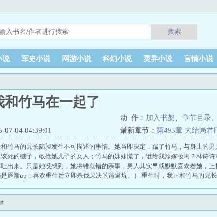
搜索
小说
军史小说
网游小说
科幻小说
灵异小说
言情小说
我和竹马在一起了
动 作：
加入书架
、
章节目录
7-04 04:39:01
最新章节：
第495章 大结局
正和竹马的兄长陆昶发生不可描述的事情。她当即决定，踹了竹马，与身上的男
这该死的继子，敢抢她儿子的女人；竹马的妹妹慌了，谁给我添嫁妆啊？林诗诗
都吐出来。只是她没想到，她将错就错的亲事，男人其实早就默默喜欢着她，上
是逐渐up，喜欢重生后立即杀伐果决的请避坑。） 重生时，我正和竹马的兄
道