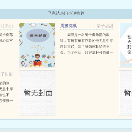
已完结热门小说推荐
明月关山
周渡沈溪
梨子甜甜
阅读
局推倒苏
周渡是一名射击俱乐部的教
醉心后宫
练，有房有车有存款的他无意中穿
越到古代，除了身强体壮啥也不
会。为了生活，只好拿起弓箭做一
个深山猎户。第一天打了一只野
鸡，不会做（失望）第二天打了一
只野兔，不会做（失望）第三天周
梨子甜甜
渡看着山下的寥寥炊烟，以及那...
阅读
部的教
...
无意中穿
啥也不
弓箭做一
一只野
天打了一
第三天周
那...