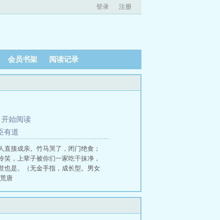
登录
注册
会员书架
阅读记录
、
开始阅读
君臣有道
人直接成亲。竹马哭了，闭门绝食；
冷笑，上辈子被你们一家吃干抹净，
世也是。（无金手指，成长型。男女
长荒唐