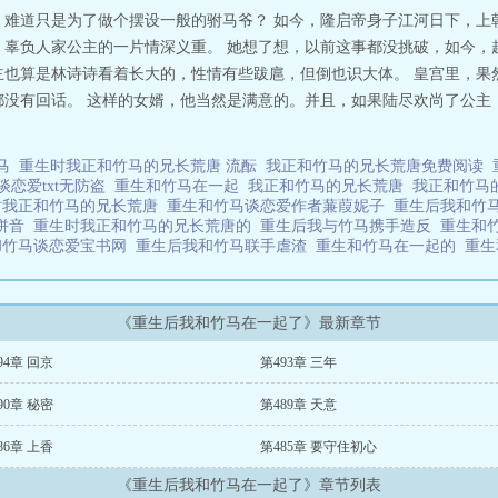
，难道只是为了做个摆设一般的驸马爷？ 如今，隆启帝身子江河日下，上
，辜负人家公主的一片情深义重。 她想了想，以前这事都没挑破，如今，
主也算是林诗诗看着长大的，性情有些跋扈，但倒也识大体。 皇宫里，果
都没有回话。 这样的女婿，他当然是满意的。并且，如果陆尽欢尚了公主
竹马
重生时我正和竹马的兄长荒唐 流酝
我正和竹马的兄长荒唐免费阅读
谈恋爱txt无防盗
重生和竹马在一起
我正和竹马的兄长荒唐
我正和竹马
时我正和竹马的兄长荒唐
重生和竹马谈恋爱作者蒹葭妮子
重生后我和竹马
唐拼音
重生时我正和竹马的兄长荒唐的
重生后我与竹马携手造反
重生和
和竹马谈恋爱宝书网
重生后我和竹马联手虐渣
重生和竹马在一起的
重生
《重生后我和竹马在一起了》最新章节
94章 回京
第493章 三年
90章 秘密
第489章 天意
86章 上香
第485章 要守住初心
《重生后我和竹马在一起了》章节列表