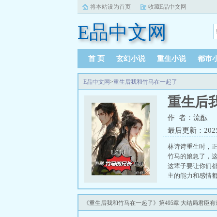
将本站设为首页
收藏E品中文网
E品中文网
首 页
玄幻小说
重生小说
都市
E品中文网
>
重生后我和竹马在一起了
重生后
作 者：流酝
最后更新：2025-0
林诗诗重生时，
竹马的娘急了，
这辈子要让你们
主的能力和感情都
《重生后我和竹马在一起了》第495章 大结局君臣有