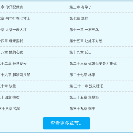
二章 你只配做妾
第三章 有孕了
六章 句句打在七寸上
第七章 拿捏
十章 大爷一表人才
第十一章 一石三鸟
十四章 母亲耍我
第十五章 处处不对劲
十八章 她的心意
第十九章 反击
二十二章 身世疑云
第二十三章 你姨母要是为难你
二十六章 脚踏两只船
第二十七章 林家
三十章 较量
第 三十一章 洗洗睡吧
三十四章 挑拨
第三十五章 立规矩
三十八章 指望
第三十九章 归宁
查看更多章节...