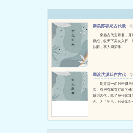
秦昊苏容妃古代最
强昏君最新章节在线
穿越古代变暴君，开
容妃，收天下美女入怀，
佳丽，享人间荣华！...
周渡沈溪我在古代
当猎户小说免费在线
周渡是一名射击俱乐
练，有房有车有存款的他
越到古代，除了身强体壮
会。为了生活，只好拿起
个深山猎户。第一天打了
鸡，不会做（失望）第二
只野兔，不会做（失望）
渡看着山下的寥寥炊烟，以及