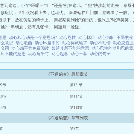
注意到这边，小?声嗫喏一句：“还是?别在这儿。” 她?快步朝前走去，秦昼
?装修堪忧，卫生状况看上去，也堪忧。 秦昼站在店门前，抬眸看了一眼。
书包取下，放在旁边的椅子上。 秦昼察觉到她?的目的，也只是?轻声笑笑，
她?一串钥匙，还有几张卡。 周凛月一脸疑...
意思
动心和心动是一个意思吗?
动心忍性
动心怵目
动心为耻
不退豹
什么意思
动心歌曲
动心by扁平竹
动心你就输了
动心不动情
动心忍性
近义词
动心扁平竹免费阅读
曾益其所不能的意思
动心忍性的动和忍的
其所不能的意思
动心扁平竹
动心起念
动心王菲
动心的句子
《不退豹变》最新章节
22节
第121节
18节
第117节
14节
第113节
《不退豹变》章节列表
节
第3节