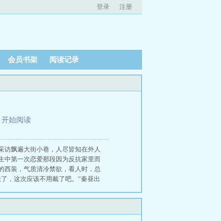
登录
注册
会员书架
阅读记录
、
开始阅读
采访飘遍大街小巷，人尽皆知在外人
生中第一次恋爱那段因为反抗家里而
的西装，气质清冷禁欲，看人时，总
了，这次应该不用戴了吧。”秦昼出
开疆阔土，对男女情爱毫无关心对于
底周凛月也是个娇生惯养的大**，别
婆吵醒了，好不容易哄睡着的。” 动