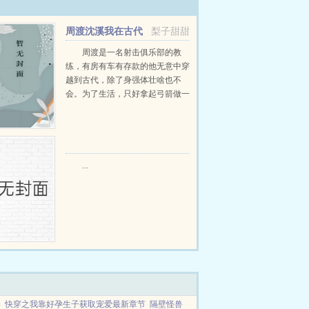
周渡沈溪我在古代
梨子甜甜
当猎户小说免费在线阅读
周渡是一名射击俱乐部的教
练，有房有车有存款的他无意中穿
越到古代，除了身强体壮啥也不
会。为了生活，只好拿起弓箭做一
个深山猎户。第一天打了一只野
鸡，不会做（失望）第二天打了一
只野兔，不会做（失望）第三天周
渡看着山下的寥寥炊烟，以及那...
...
妻
快穿之我靠好孕生子获取宠爱最新章节
隔壁怪兽