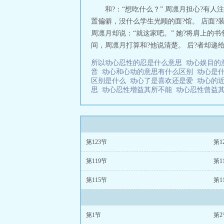
和?：“想吃什么？” 周凛月担心?有人
置偏僻，没什么学生光顾的面?馆。 店面
周凛月却说：“就这家吧。” 她?将肩上的
间，周凛月打算和?他说清楚。 后?者却递给
所以动心忍性的忍是什么意思
动心娱目的
音
动心和心动的意思有什么区别
动心是
区别是什么
动心了是喜欢还是爱
动心的
思
动心忍性增益其所不能
动心忍性曾益
第123节
第1
第119节
第1
第115节
第1
第1节
第2