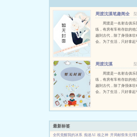
周渡沈溪笔趣阁全
文免费阅读
周渡是一名射击俱乐
练，有房有车有存款的他
越到古代，除了身强体壮
会。为了生活，只好拿起
个深山猎户。第一天打了
鸡，不会做（失望）第二
只野兔，不会做（失望）
周渡沈溪
渡看着山下的寥寥炊烟，以及
周渡是一名射击俱乐
练，有房有车有存款的他
越到古代，除了身强体壮
会。为了生活，只好拿起
个深山猎户。第一天打了
鸡，不会做（失望）第二
只野兔，不会做（失望）
渡看着山下的寥寥炊烟，以及
最新标签
全民觉醒我的冰系
痴迷AI
核之神
开局献祭朱元璋