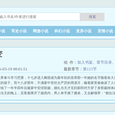
搜索
小说
军史小说
网游小说
科幻小说
灵异小说
言情小说
变
动 作：
加入书架
、
章节目录
3-19 08:01:51
最新章节：
第123节
业界泰斗学习芭蕾，十七岁进入舞团成为最年轻的首席那一年她的名字随着各大
家的孩子。而十八岁那年，不满家中管控太严厉的周凛月，瞒着家里偷偷谈了人
持续了一年半四年后被家中安排联姻，婚礼当天才见到新郎对方穿了身剪裁得体
婚当天的晚上，宾客都离开了婚房内，男人单手摘了腕表，又去解领带：“都合法
，外界提起这个名字无不犯怵三分。野心大，狠绝果断。一心只想在商业版图上
这件事，所有人都觉得，周凛月注定了守一辈子活寡好友过去找人，决心劝劝到
周家那边不好回应男人过来开门，神情如往常的寡冷，让人滚远点。“别把我老