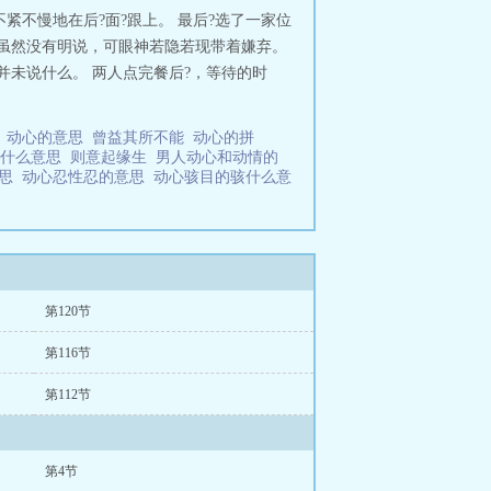
不紧不慢地在后?面?跟上。 最后?选了一家位
 虽然没有明说，可眼神若隐若现带着嫌弃。
并未说什么。 两人点完餐后?，等待的时
变
动心的意思
曾益其所不能
动心的拼
是什么意思
则意起缘生
男人动心和动情的
意思
动心忍性忍的意思
动心骇目的骇什么意
第120节
第116节
第112节
第4节