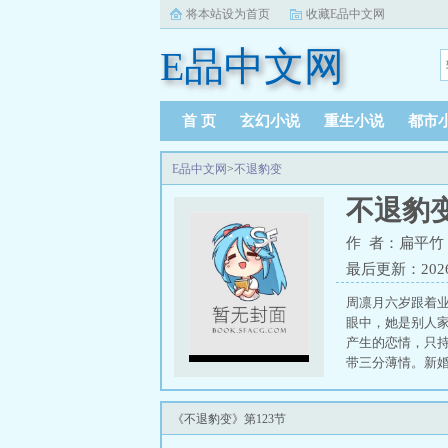
将本站设为首页
收藏E品中文网
E品中文网
首 页
玄幻小说
重生小说
都市
E品中文网
>
不退豹变
不退豹
作 者：扁平竹
最后更新：2026-0
周凛月六岁跟着
眼中，她是别人
产生的恋情，只
带三分薄情。新
了名的冷血薄情
周凛月和他联姻
《不退豹变》第123节
太给人气受，不然
心