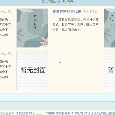
已完结热门小说推荐
梨子甜甜
秦昊苏容妃古代最
明月关山
强昏君最新章节在线阅读
部的教
穿越古代变暴君，开局推倒苏
无意中穿
容妃，收天下美女入怀，醉心后宫
啥也不
佳丽，享人间荣华！...
弓箭做一
一只野
天打了一
第三天周
梨子甜甜
那...
部的教
...
无意中穿
啥也不
弓箭做一
一只野
天打了一
第三天周
那...
我登基成帝
长痛短爱 疯子三三txt
对男神表白的幽默情话短句
婚途漫漫陆少蜜宠娇