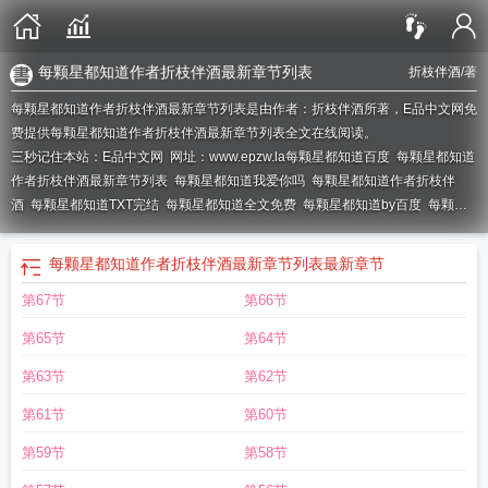
每颗星都知道作者折枝伴酒最新章节列表
折枝伴酒
/著
每颗星都知道作者折枝伴酒最新章节列表是由作者：折枝伴酒所著，E品中文网免
费提供每颗星都知道作者折枝伴酒最新章节列表全文在线阅读。
三秒记住本站：E品中文网 网址：www.epzw.la
每颗星都知道百度
每颗星都知道
作者折枝伴酒最新章节列表
每颗星都知道我爱你吗
每颗星都知道作者折枝伴
酒
每颗星都知道TXT完结
每颗星都知道全文免费
每颗星都知道by百度
每颗星
都知道 折枝伴酒
每颗星都知道笔趣阁
每颗星都知道全文免费阅读
每颗星都知
道大结局
每颗星都知道by折枝伴酒
每颗星都知道番外
每颗星都知道免费
每颗
每颗星都知道作者折枝伴酒最新章节列表
最新章节
星都知道晋江
每颗星都知道txt
每一颗星星都是
每颗星星都是
每颗星都知道
第67节
第66节
TXT
每颗星都知道全文免费阅读笔趣阁
第65节
第64节
第63节
第62节
第61节
第60节
第59节
第58节