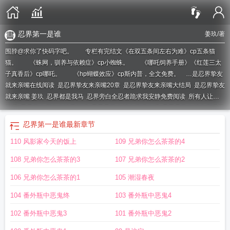
忍界第一是谁
姜玖
/著
围脖@求你了快码字吧。 专栏有完结文《在双五条间左右为难》cp五条猫
猫。 《蛛网，驯养与依赖症》cp小蜘蛛。 《哪吒饲养手册》《红莲三太
子真香后》cp哪吒。 《hp蝴蝶效应》cp斯内普，全文免费。 …
是忍界挚友
就来亲嘴在线阅读
是忍界挚友来亲嘴20章
是忍界挚友来亲嘴大结局
是忍界挚友
就来亲嘴 姜玖
忍界都是我马
忍界旁白全忍者跪求我安静免费阅读
所有人让我
闭嘴
忍界旁白所有人让我闭嘴
是忍界挚友就来亲嘴的吗
是忍界挚友就来亲嘴无
弹窗 顶点
忍界什么意思
是忍界挚友来亲嘴全文免费阅读
是忍界挚友就来亲嘴
忍界第一是谁
最新章节
姜玖 免费阅读
忍界最强关系户
忍界段视频
是忍界挚友就来亲嘴 笔趣阁
是忍界
110 风影家今天的饭上
109 兄弟你怎么茶茶的4
挚友就来亲嘴TXT
是忍界挚友就来亲嘴百度
忍界强者是什么意思
是忍界挚友就
来亲嘴笔趣
是忍界挚友就来亲嘴 姜玖 笔趣阁
忍界新闻
是忍界挚友来亲嘴全文
108 兄弟你怎么茶茶的3
107 兄弟你怎么茶茶的2
最新章节列表
忍界都是我
忍界第一是谁
是忍界挚友就来亲嘴无弹窗最新章节列
表
忍界旁白
是忍界挚友就来亲嘴 百度
是忍界挚友就来亲嘴大结局
是忍界挚友
106 兄弟你怎么茶茶的1
105 潮湿春夜
就来亲嘴最新章节 顶点
是忍界挚友就来亲嘴 姜玖 免费
忍界今天
忍界公开
是
104 番外瓶中恶鬼终
103 番外瓶中恶鬼4
忍界挚友就来亲嘴吧
是忍界挚友就来亲嘴结局
是忍界挚友就来亲嘴 笔趣阁完整
版
102 番外瓶中恶鬼3
101 番外瓶中恶鬼2