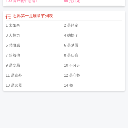
100 番外瓶中恶鬼1
99 是注定
忍界第一是谁
章节列表
1 太阳奈
2 是约定
3 人柱力
4 她悟了
5 恐惧感
6 是梦魇
7 陪着他
8 是归宿
9 是交易
10 不分开
11 是意外
12 是守鹤
13 是武器
14 额