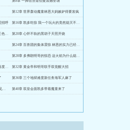
第8章 一脚击溃道伯曼震撼全场
第12章 世界轰动魔童林恩大妈嫉妒得要发疯
照招呼
第16章 凯多吃惊 我一个玩火的竟然熄灭不了这火焰
第19章 这是婴儿能有的速度吗恐怖的霸王色爆发
第20章 心怀不轨的黑胡子天照开烧
第24章 百兽团的集体震惊 林恩的实力已经是大海次顶层了
第28章 多弗朗明哥的惊恐 这火焰为什么熄灭不了
第31章 惊恐蓝色骨头竟能无限愈合林恩再度开七门
第32章 黄金帝和明哥联手双觉醒大招
了
第36章 三个地狱难度新任务海军人麻了
第39章 七武海人人自危林恩的要求 要去见其他四皇
第40章 双皇会面凯多带着魔童来了