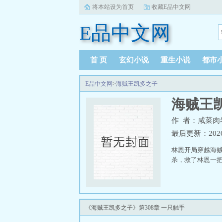
将本站设为首页
收藏E品中文网
E品中文网
首 页
玄幻小说
重生小说
都市
E品中文网
>
海贼王凯多之子
海贼王
作 者：咸菜肉
最后更新：2026-0
林恩开局穿越海
杀，救了林恩一
《海贼王凯多之子》第308章 一只触手