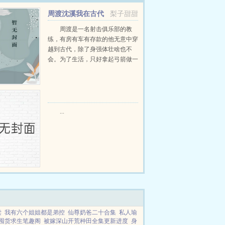
周渡沈溪我在古代
梨子甜甜
当猎户小说免费在线阅读
周渡是一名射击俱乐部的教
练，有房有车有存款的他无意中穿
越到古代，除了身强体壮啥也不
会。为了生活，只好拿起弓箭做一
个深山猎户。第一天打了一只野
鸡，不会做（失望）第二天打了一
只野兔，不会做（失望）第三天周
渡看着山下的寥寥炊烟，以及那...
...
读
我有六个姐姐都是弟控
仙尊奶爸二十合集
私人瑜
囤货求生笔趣阁
被嫁深山开荒种田全集更新进度
身