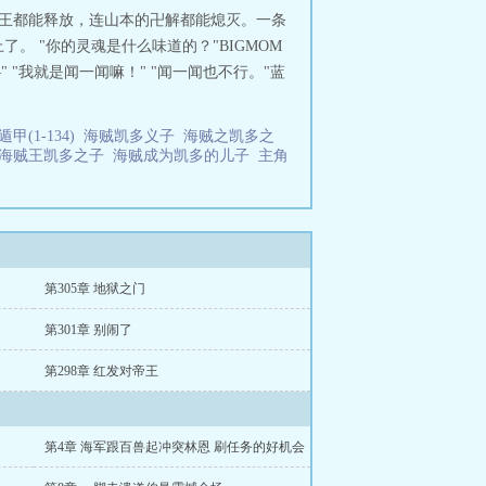
灵王都能释放，连山本的卍解都能熄灭。一条
了。 "你的灵魂是什么味道的？"BIGMOM
"我就是闻一闻嘛！" "闻一闻也不行。"蓝
甲(1-134)
海贼凯多义子
海贼之凯多之
海贼王凯多之子
海贼成为凯多的儿子
主角
第305章 地狱之门
第301章 别闹了
第298章 红发对帝王
第4章 海军跟百兽起冲突林恩 刷任务的好机会