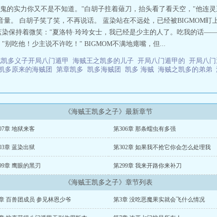
那小鬼的实力你又不是不知道。"白胡子拄着薙刀，抬头看了看天空，"他连
音量。 白胡子笑了笑，不再说话。 蓝染站在不远处，已经被BIGMOM盯上
染保持着微笑："夏洛特·玲玲女士，我已经是少主的人了。吃我的话——" 
别吃他！少主说不许吃！" BIGMOM不满地瘪嘴，但...
贼凯多义子开局八门遁甲
海贼王之凯多的儿子
开局八门遁甲的
开局八门遁
凯多原来的海贼团
第章凯多
凯多海贼团
凯多 海贼
海贼之凯多的弟弟
《海贼王凯多之子》最新章节
07章 地狱来客
第306章 那条蠕虫有多强
03章 蓝染出狱
第302章 如果我不抢它你会怎么处理我
99章 鹰眼的黑刃
第299章 我来开路你来补刀
《海贼王凯多之子》章节列表
章 百兽团成员 参见林恩少爷
第3章 没吃恶魔果实就会飞什么情况