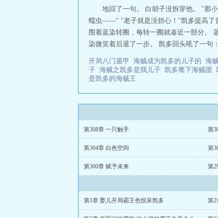
地回了一句。 白胡子没拆穿他。 "
蠕虫——" "老子就是没担心！"凯多提高了
围着蓝染转圈，每转一圈就凑近一部分。 蓝
染微笑着后退了一步。 凯多回头吼了一句："
开局八门遁甲
海贼成为凯多的儿子的
海
子
海贼之凯多是我儿子
凯多麾下海贼团
是凯多的海贼王
第308章 一只触手
第3
第304章 白色空间
第3
第300章 赋予未来
第2
第1章 婴儿开局霸王色惊呆凯多
第2