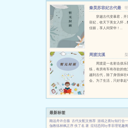
秦昊苏容妃古代最
强昏君最新章节在线
穿越古代变暴君，开
容妃，收天下美女入怀，
佳丽，享人间荣华！...
周渡沈溪
周渡是一名射击俱乐
练，有房有车有存款的他
越到古代，除了身强体壮
会。为了生活，只好拿起
个深山猎户。第一天打了
鸡，不会做（失望）第二
只野兔，不会做（失望）
渡看着山下的寥寥炊烟，以及
最新标签
顾远舟许念薇
古代女配文推荐
游戏之夜by知行合一t
伽教练林枫正序 佚了名 著
症结恐同by李非理笔趣