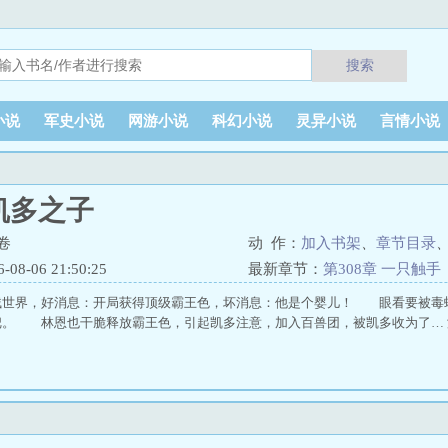
搜索
小说
军史小说
网游小说
科幻小说
灵异小说
言情小说
凯多之子
卷
动 作：
加入书架
、
章节目录
8-06 21:50:25
最新章节：
第308章 一只触手
贼世界，好消息：开局获得顶级霸王色，坏消息：他是个婴儿！ 眼看要被毒
把。 林恩也干脆释放霸王色，引起凯多注意，加入百兽团，被凯多收为了… 