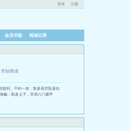
登录
注册
会员书架
阅读记录
、
开始阅读
蛇咬到，千钧一发，凯多高空坠落自
海贼：凯多义子，开局八门遁甲