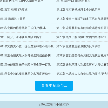
6章 惊喜获得八门遁甲无副作用版本
第7章 连开七门惊呆所有人
0章 海军将领们的震撼
第11章 海军悬赏林恩赏金10亿贝里
4章 获得新能力 天照
第15章 魔童一脚踹飞凯多不尽兴那就天
8章 和之国的惊恐黑胡子 会飞的婴儿
22章 一脚分开海洋新奖励须佐能乎
第23章 黑胡子的畏惧红发团的集体吃惊
26章 旱灾杰克不值一提但魔童林恩不能小觑
第27章 魔童林恩的威慑力反向讲价
第30章 霸王色熄灭黑火明哥暴走完成任务获得奖励
34章 新技能魔贯光杀炮敲诈黄金帝一百亿
第35章 连吃两颗人造果实所有人震惊麻
第38章 悬赏金30亿魔童林恩之名再度轰动全大海
查看更多章节...
已完结热门小说推荐