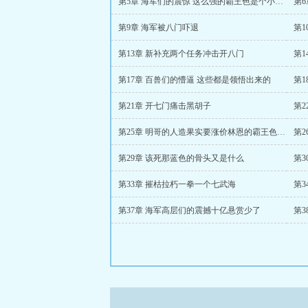
第5章 海军们的震惊 这么强的霸王色是个小屁孩放出来的
第
第9章 海军被八门吓退
第1
第13章 新补充两个任务冲击开八门
第1
第17章 百兽们的懵逼 这些都是领悟出来的
第1
第21章 开七门痛击黑胡子
第
第25章 明哥的人造果实要涨价林恩的霸王色强度又提升了
第
第29章 该死那蓝色的骨头又是什么
第33章 摧枯拉朽一拳一个七武海
第
第37章 海军高层们的震撼十亿悬赏少了