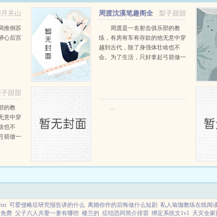
明月关山
周渡沈溪笔趣阁全
梨子甜甜
阅读
文免费阅读
局推倒苏
周渡是一名射击俱乐部的教
醉心后宫
练，有房有车有存款的他无意中穿
越到古代，除了身强体壮啥也不
会。为了生活，只好拿起弓箭做一
个深山猎户。第一天打了一只野
鸡，不会做（失望）第二天打了一
只野兔，不会做（失望）第三天周
梨子甜甜
渡看着山下的寥寥炊烟，以及那...
部的教
...
无意中穿
啥也不
弓箭做一
一只野
天打了一
第三天周
那...
xt
可爱侵略症研究报告讲的什么
离婚你作的后悔做什么短剧
私人瑜珈教练在线阅
阁免费
父子六人共娶一妻有哪些
楼兰的
症结恐同简介排雷
绑定系统文1v1
天灾全家