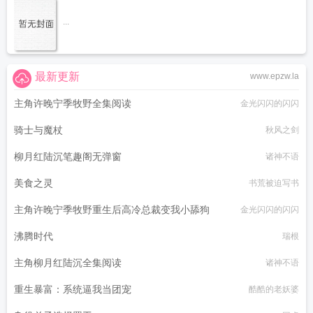
...
最新更新
www.epzw.la
主角许晚宁季牧野全集阅读
金光闪闪的闪闪
骑士与魔杖
秋风之剑
柳月红陆沉笔趣阁无弹窗
诸神不语
美食之灵
书荒被迫写书
主角许晚宁季牧野重生后高冷总裁变我小舔狗
金光闪闪的闪闪
沸腾时代
瑞根
主角柳月红陆沉全集阅读
诸神不语
重生暴富：系统逼我当团宠
酷酷的老妖婆