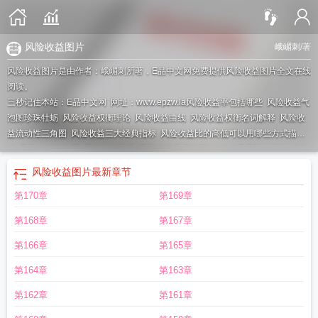
风险收益图片
峨嵋刺
/著
风险收益图片是由作者：峨嵋刺所著，E品中文网免费提供风险收益图片全文在线
阅读。
三秒记住本站：E品中文网 网址：www.epzw.la
风险收益率包括哪些
风险收益气
泡图珍珠牡蛎
风险收益权衡理论
风险收益曲线
风险收益权衡名词解释
风险收
益流动性三角图
风险收益三大经典指标
风险收益比的高低可以用哪些方式描
述
风险收益气泡图
风险收益等于
风险收益率高好不好
什么是风险收益?如何计
算风险收益?
风险收益峨眉刺
风险收益率和风险报酬率一样吗
风险收益率和必
风险收益图片
最新章节
要收益率
风险收益预算
风险收益系数的确定方法有
风险收益率和无风险收益率
第170章
第169章
的关系
风险收益原则
风险收益率和平均风险收益率的区别
风险收益比大还是小
好
风险收益包括
风险收益的概念
风险收益率大还是小好
风险收益率怎么算
风
第168章
第167章
险收益率的三个公式
风险收益比
风险收益率和必要收益率的区别
风险收益率计
算公式
风险收益不成正比
风险收益率等于什么
风险收益特征
风险收益比计算
第166章
第165章
公式
风险收益率和市场平均风险收益率的关系
风险收益率等于
风险收益比例合
第164章
第163章
理风险最小化三个要素不包括
风险收益什么意思
风险收益比高好还是低好
风险
收益率的大小取决于
风险收益是什么意思
风险收益率公式
风险收益比13是什么
第162章
第161章
意思
风险收益并存
风险收益率如何计算
风险收益匹配原则
风险收益类理财产