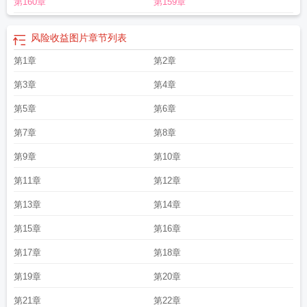
第160章
第159章
品起点金额
风险收益率英文
风险收益率加无风险收益率等于
风险收益图片
风
险收益率与市场风险收益率
风险收益率指的是什么
风险收益率和市场组合收益
率
风险收益的计算包括
风险收益率的计算公式是什么
风险收益比是什么意
风险收益图片
章节列表
思
风险收益额
风险收益气泡图四个象限
风险收益流动性
风险收益均衡理论
风
第1章
第2章
险收益模型
风险收益理论
风险收益分析
风险收益公式
风险收益不对称是什么
意思
风险收益率的类型
风险收益不可能三角
风险收益指标
第3章
第4章
第5章
第6章
第7章
第8章
第9章
第10章
第11章
第12章
第13章
第14章
第15章
第16章
第17章
第18章
第19章
第20章
第21章
第22章