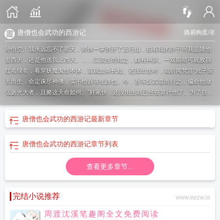
唐僧也会武功的西游记
路易狗蛋
/著
孙悟空：我永远忘不了那天，师傅一掌劈开了五行山，掐着我的脖子问我是随他
去西天，还是他送我上西天。……江流生而知之，颇有神异。一双眼睛可观敌我
红名绿名，看穿妖魔鬼怪本体，直观血条长短。还没出生时，就听闻梵音“此子应
天而生，命定诛尽神佛，实不给吾等生路也。今，吾等反其道而行之，偏命他做
弘扬光大者，且赌这天命如何。”好家伙，还没出生就已经在算计他了。为了自
保，江流改当了武僧，自此，整个西天取经计划被砸得稀巴烂。本该是——弱小
无助又可怜*回回被救又回回被抓*唐三藏：悟空，快救为师。变成了——一拳开
唐僧也会武功的西游记
最新章节
山镇河*反杀所有妖魔*江流儿：吃一口唐僧肉长生不老，大家快来尝一尝啊！钓
鱼执法，举报了。众演员纷纷怒摔剧本，敢怒不敢言，内心疯狂祈祷：求求了，
唐僧也会武功的西游记
章节列表
有没有谁能够管管这个和尚！！！佛说：管不了，没法管，一起等死吧。
唐僧会
武术
西游唐僧会武一身反骨笔趣阁
唐僧会武功的是哪部
唐僧会武功的动画
查看更多章节...
片
西游唐僧会武一身反骨百度
唐僧会武功的是哪部动画片
唐僧会什么技能
唐
僧会武功的西游记叫什么
唐僧会武功吗
唐僧会武功的动漫是什么
唐僧会法力
吗
西游唐僧会武
唐僧会干嘛
唐僧也会武功的西游记
唐僧会武术 谁都挡不
完结小说推荐
www.epzw.la
住
唐僧会啥
周渡沈溪笔趣阁全文免费阅读