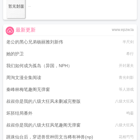
...
最新更新
www.epzw.la
老公的黑心兄弟杨丽雅刘新伟
半尺剑
她的护卫
希行
我们如何成为孤岛（异国，NPH）
开封屠夫
周洵文漫全集阅读
青光剑影
秦峰林梅笔趣阁无弹窗
等人游戏
叔叔你是我的八级大狂风未删减完整版
八级大狂风
坏胚结局番外
鸣銮
叔叔你是我的八级大狂风笔趣阁无弹窗
八级大狂风
跳诛仙台后，穿进兽世种田文当稀有神兽(np)
花相芍芍