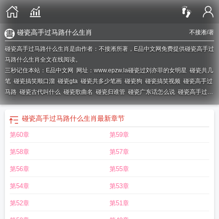
碰瓷高手过马路什么生肖
不接淅
/著
碰瓷高手过马路什么生肖是由作者：不接淅所著，E品中文网免费提供碰瓷高手过
马路什么生肖全文在线阅读。
三秒记住本站：E品中文网 网址：www.epzw.la
碰瓷过刘亦菲的女明星
碰瓷共几
笔
碰瓷搞笑顺口溜
碰瓷gta
碰瓷共多少笔画
碰瓷狗
碰瓷搞笑视频
碰瓷高手过
马路
碰瓷古代叫什么
碰瓷歌曲名
碰瓷归谁管
碰瓷广东话怎么说
碰瓷高手过马
路是指什么生肖
碰瓷搞笑视频合集
碰瓷哥后续剧情
碰瓷共多少画
碰瓷搞笑电
影合集
碰瓷遇到硬茬子后续
碰瓷给完钱了报警有用么
碰瓷该怎么办
碰瓷构成
碰瓷高手过马路什么生肖
最新章节
什么罪
碰瓷公安机关怎么处理
碰瓷狗咬人来敲诈勒索
碰瓷狗视频搞笑视频
碰
第60章
第59章
瓷高手过马路什么生肖
碰瓷搞笑视频大全
碰瓷公安局长什么电视
碰瓷搞笑文
案
碰瓷高手
碰瓷搞笑图片
碰瓷是什么意思
碰瓷搞笑片段
碰瓷gl免费阅读
碰
第58章
第57章
瓷属于什么违法行为
碰瓷搞笑瞬间
碰瓷归哪个部门管
碰瓷关多久
碰瓷归交警
管还是派出所管
碰瓷大妈后续处理
碰瓷哥
碰瓷各种车的车主
碰瓷高手过马路
第56章
第55章
是什么动物
碰瓷共几划
碰瓷给钱后能告敲诈
皇上他偏偏动了心
碰瓷公司
碰瓷
第54章
第53章
搞笑
碰瓷歌曲
碰瓷共几画
碰瓷搞笑结局
碰瓷贵妃后我专职挡刀
碰瓷弓t0最强
阵容一览表
碰瓷归交警还是公安
碰瓷弓最稳的战法
碰瓷过吴谨言老公的短剧男
第52章
第51章
演员是谁