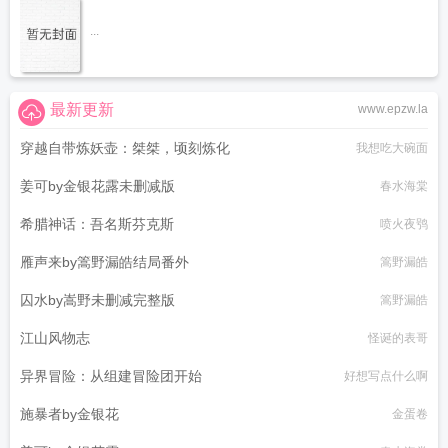
...
最新更新
www.epzw.la
穿越自带炼妖壶：桀桀，顷刻炼化
我想吃大碗面
姜可by金银花露未删减版
春水海棠
希腊神话：吾名斯芬克斯
喷火夜鸮
雁声来by篙野漏皓结局番外
篙野漏皓
囚水by嵩野未删减完整版
篙野漏皓
江山风物志
怪诞的表哥
异界冒险：从组建冒险团开始
好想写点什么啊
施暴者by金银花
金蛋卷