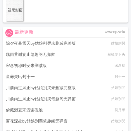
...
最新更新
www.epzw.la
除夕夜暴雪天by姑娘别哭未删减完整版
姑娘别哭
魏雨萱谢宴止笔趣阁无弹窗
剁椒萝卜头
宋念初穆时安未删减版
宋念初
童养夫by封十一
封十一
川前雨过风止by姑娘别哭未删减完整版
姑娘别哭
川前雨过风止by姑娘别哭笔趣阁无弹窗
姑娘别哭
偷藏湿夏宋浅谢砚池
初月半
百花深处by姑娘别哭笔趣阁无弹窗
姑娘别哭