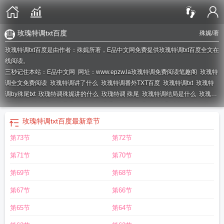
玫瑰特调txt百度
殊娓
/著
玫瑰特调txt百度是由作者：殊娓所著，E品中文网免费提供玫瑰特调txt百度全文在
线阅读。
三秒记住本站：E品中文网 网址：www.epzw.la
玫瑰特调免费阅读笔趣阁
玫瑰特
调全文免费阅读
玫瑰特调讲了什么
玫瑰特调番外TXT百度
玫瑰特调txt
玫瑰特
调by殊尾txt
玫瑰特调殊娓讲的什么
玫瑰特调 殊尾
玫瑰特调结局是什么
玫瑰特
调解析
玫瑰特调by殊尾百度
玫瑰特调番外
玫瑰特调殊娓未删减完整版
玫瑰特
调番外txt资源
玫瑰特调好看吗
玫瑰特调番外txt
玫瑰特调殊娓结局番外
玫瑰特
玫瑰特调txt百度
最新章节
调txt百度
玫瑰特调殊娓笔趣阁无弹窗
第73节
第72节
第71节
第70节
第69节
第68节
第67节
第66节
第65节
第64节