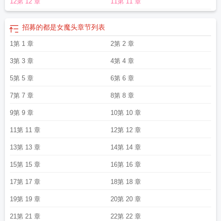
12第 12 章
11第 11 章
穿得像个人？”银灰色的虚影附着在他的身侧，发出不屑的哼声：“我可支配不了一
群邪恶灵魂的想法，你最好还是快一点吧，他们都在喊skip了。”路西亚深吸一口
气，抬手扬起自己的披风：“诸位，让天灾的铁足将那如同蝼蚁般的敌人狠狠碾碎
招募的都是女魔头
章节列表
吧！”“嗷嗷嗷！”台下的玩家顿时沸腾。“为了加洛林家族的荣耀！！”“为了领主大
1第 1 章
2第 2 章
人！！”“狗策划加强法师！！！”-身为龙神幼子，凯厄斯曾是罗德尔大陆最为尊贵
的存在。然而王朝倾覆，他被封印在蛋壳中沉睡千年，再醒来时，世界已经发生
3第 3 章
4第 4 章
了翻天覆地的变化，熟悉的亲友都已经离去，掌控世界的权柄也支离破碎。更糟
糕的是，他稀里糊涂和一只陌生巫妖缔结至死不渝的契约，将彼此的命运绑定在
5第 5 章
6第 6 章
一起。那巫妖狡猾、贪婪、好战，还总喜欢摸他的尾巴，简直是世界上最邪恶的
7第 7 章
8第 8 章
家伙。然而凯厄斯还是在日渐相处的过程中逐渐沦陷。对方拍着胸脯向他保证：
“放心吧殿下，作为盟友，我一定会帮你重建龙神的信仰！”凯厄斯沉默几秒，看着
9第 9 章
10第 10 章
对方红色的眼睛道：“说什么呢，我的王后。”-口嫌体正直的呆瓜龙神攻x不装会死
11第 11 章
12第 12 章
的少年领主受含微量先婚后爱。轻群像，含有大量对玩家和现实世界的描写。无
逻辑爽文，设定都是虚构。—————以下为预收文案————————《仿真
13第 13 章
14第 14 章
游戏的修理工》大学毕业前夕，商离意外得到一份游戏维修工的offer。薪资丰
15第 15 章
16第 16 章
厚、六险一金，听起来好像还不错。然而入职之后他才发现，这家公司的工作环
境和他想的不太一样。“小商，血色教堂的大门被玩家炸了，你去修复一下。”“小
17第 17 章
18第 18 章
商，恶沼密林的食尸鬼消化不良，你喂它们吃点消食片。”“小商，午夜小镇的男巫
偏离了活动轨迹，你去把他带回来。”“小商……”……商·上了贼船·离：……现在走
19第 19 章
20第 20 章
还来得及吗？-商离被迫上岗，每天都游走于水深火热的游戏世界。早上，他要给
21第 21 章
22第 22 章
魔女的库房补充草药、将所有被玩家撞坏的箱子换成新的。中午，他要把神父的