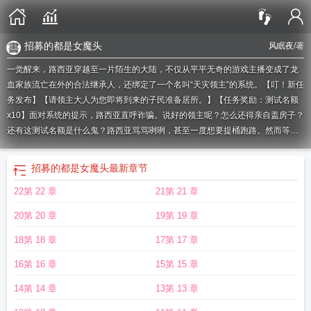
招募的都是女魔头
风眠夜
/著
一觉醒来，路西亚穿越至一片陌生的大陆，不仅从平平无奇的游戏主播变成了龙
血家族流亡在外的合法继承人，还绑定了一个名叫“天灾领主”的系统。【叮！新任
务发布】【请领主大人为您即将到来的子民准备居所。】【任务奖励：测试名额
x10】面对系统的提示，路西亚直呼诈骗。说好的领主呢？怎么还得亲自盖房子？
还有这测试名额是什么鬼？路西亚骂骂咧咧，甚至一度想要提桶跑路。然而等他
搭建好一个临时窝棚，准备迎接他的第一批子民时，意想不到的事情却发生了…
一群脑袋长犄角、身后长尾巴的小羊人从地底爬了出来，满脸兴奋地围着他叫
招募的都是女魔头
最新章节
嚷：“我靠！这光、这材质、这建模！这还是游戏吗？”“啊啊啊这npc也太帅
22第 22 章
21第 21 章
了！！”-不知何时从开始，罗德尔大陆冒出一支自称“天灾”的军团，他们无往不
利，并且从不畏惧死亡，所过之处血流成河，其凶残程度令诸多势力闻风丧胆。
20第 20 章
19第 19 章
然而所有与他们打过照面的幸存者往往都只记得同一件事。——掌管这支军团的
领主是一位黑发红眸的俊俏帅哥。“让我们有请最尊贵的龙血后裔，龙神凯厄斯的
18第 18 章
17第 17 章
神选者，巫妖之子，赫卡忒之辉的继承人，绮光森林的守护者，灾厄骑士团的执
16第 16 章
15第 15 章
剑人，绽放于幽影之地的血色玫瑰，伟大的天灾领主，无上荣耀的罗德尔之王，
路西亚·加洛林大人进行战前致辞。”路西亚的视线扫过台下，望着一个个奇装异服
14第 14 章
13第 13 章
的士兵，他两眼一黑：“凯厄斯，能不能发个公告，让这些家伙在过cg的时候至少