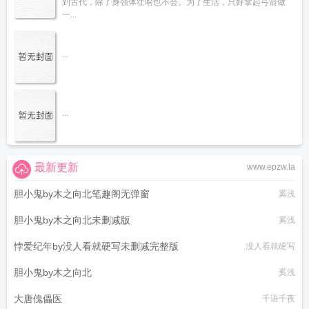
到古代，除了身强体壮啥也不会。为了生活，只好拿起弓箭做
一...
...
...
最新更新
www.epzw.la
胆小鬼by木之向北笔趣阁无弹窗
奚浅
胆小鬼by木之向北未删减版
奚浅
悖爱纪年by没人看就硬写未删减完整版
没人看就硬写
胆小鬼by木之向北
奚浅
大唐傀儡医
千语千夜