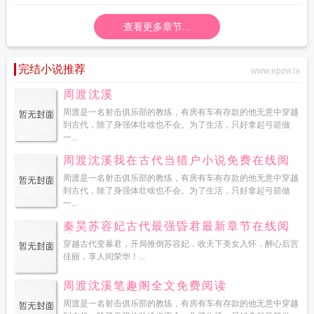
头颅缝回去、给邪恶法阵更换魔法水晶，将迷路的玩家送回原位。到了晚上，他
查看更多章节...
还要给做噩梦的小男巫唱摇篮曲哄他睡觉。……商·从从容容·游刃有余·离：别急
别急，修完你的修你的、修完你的修你的……商离兢兢业业，很快便练就了超强
的业务能力，在月底的绩效考核中名列前茅。然而同事却提出质疑：为什么有你
完结小说推荐
www.epzw.la
在的地方总是会发生bug？你是不是有什么特殊体质？商离：！！别说这么吓人
的话好吗！从那天开始，商离发现只要是他走过的地方都会出现各种各样的
周渡沈溪
bug，轻则场景错乱、重则玩家失踪，还有一大堆崩坏的npc高喊“觉醒和自由”。
周渡是一名射击俱乐部的教练，有房有车有存款的他无意中穿越
直线飙升的工作量让商离头疼不已，只能昼夜不停地修理故障，像一只被抽打的
到古代，除了身强体壮啥也不会。为了生活，只好拿起弓箭做
陀螺。某天，他终于忍无可忍，抓住其中一个崩坏npc怒吼：“兄弟，这个月第三
一...
十次了！你知不知道你不按照剧情走我就得加班来找你？”被抓到的银发小男巫：
周渡沈溪我在古代当猎户小说免费在线阅
（掏出小本本）唔……记下了，不按剧情走可以召唤超级大帅哥追我。魔蝎小说
读
周渡是一名射击俱乐部的教练，有房有车有存款的他无意中穿越
成为领主的
成为领主的我招募的都是女魔头TXT
成为领主
领主召唤文
成为领
到古代，除了身强体壮啥也不会。为了生活，只好拿起弓箭做
主什么的无所谓
成为领主的我
招募的都是女魔头
成为领主后觉醒了进化天
一...
赋
然后召唤第四天灾百度
穿越成领主召唤玩家当骷髅的
成为领主的我加入了聊
秦昊苏容妃古代最强昏君最新章节在线阅
天群
成为领主然后召唤第四天灾
成为领主后我带着玩家躺赢了
当领主怎么可能
读
被妹子环绕
然后召唤第四天灾的
穿越古代变暴君，开局推倒苏容妃，收天下美女入怀，醉心后宫
领主开局召唤魔神
成为领主然后召唤第四天灾
佳丽，享人间荣华！...
by风眠夜
周渡沈溪笔趣阁全文免费阅读
周渡是一名射击俱乐部的教练，有房有车有存款的他无意中穿越