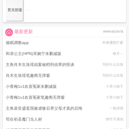
...
最新更新
www.epzw.la
催眠调教app
昨夜骤雨打窗
和亲公主(HPN)宋婉宁未删减版
映月～
主角肖木生洛瑶凶案秘档刑侦界的怪谈
写的什么垃圾
肖木生洛瑶笔趣阁无弹窗
写的什么垃圾
小青梅1v1欢喜冤家未删减版
十里小娘子
小青梅1v1欢喜冤家笔趣阁无弹窗
十里小娘子
主角裴音盛鸾我被虐惨后养父母才真的后悔
一瓶清酒
苟在初圣魔门当人材
鹤守月满池