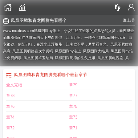
凤凰图腾和青龙图腾先看哪个
淮上
/著
www.moxiexs.com凤凰图腾by淮上，小说讲述了谁家的娇儿憨然入梦，春夜里金
酒银樽葡萄红？谁家的天下灰白憧憧，江山万里、一骑苍穹睥睨家国千万场，白
衣银铠、剑影刀狂；秦淮水上浮胭脂，江南歌不尽，梦里看春光。
凤凰图腾纹身
寓意
凤凰图腾明德喜欢李冀吗
凤凰图腾by淮上
凤凰图腾大结局
凤凰图腾by淮
上免费阅读
凤凰图腾卓玉结局
凤凰图腾明德的生父是谁
凤凰图腾电视剧
凤凰
图腾和青龙图腾先看哪个
凤凰图腾txt百度
凤凰图腾TXT
凤凰图腾广播剧
凤凰
图腾讲的什么
凤凰图腾是he吗
凤凰图腾讲的什么故事
凤凰图腾的寓意和象
凤凰图腾和青龙图腾先看哪个
最新章节
征
凤凰照片100张图片
凤凰图腾卓玉路九辰
凤凰图腾 淮上
古潼京为什么有凤
全文完结
章79
凰图腾
凤凰图腾讲了什么
凤凰图腾是he还是be
凤凰图腾好看吗
凤凰图腾by淮
上讲的什么
凤凰图腾 车
凤凰图腾淮上
凤凰图腾全集免费播放
凤凰图腾图
章78
章77
片
凤凰图腾淮上讲了什么
凤凰图腾百度百科
凤凰图腾txt完整版
凤凰图片高清
大图
章76
章75
章74
章73
章72
章71