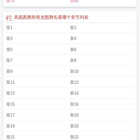
章70
章69
凤凰图腾和青龙图腾先看哪个
章节列表
章1
章2
章3
章4
章5
章6
章7
章8
章9
章10
章11
章12
章13
章14
章15
章16
章17
章18
章19
章20
章21
章22