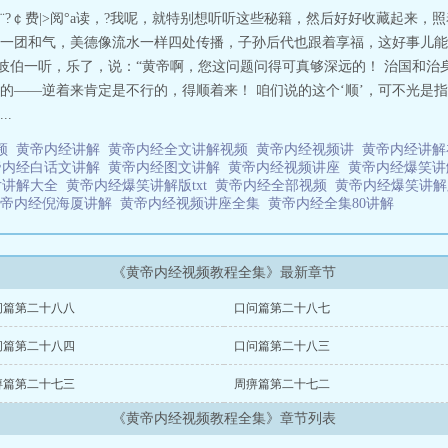
;免¨?￠费|>阅°a读，?我呢，就特别想听听这些秘籍，然后好好收藏起来
一团和气，美德像流水一样四处传播，子孙后代也跟着享福，这好事儿能
 岐伯一听，乐了，说：“黄帝啊，您这问题问得可真够深远的！ 治国和
的——逆着来肯定是不行的，得顺着来！ 咱们说的这个‘顺’，可不光是
.
视频
黄帝内经讲解
黄帝内经全文讲解视频
黄帝内经视频讲
黄帝内经讲
帝内经白话文讲解
黄帝内经图文讲解
黄帝内经视频讲座
黄帝内经爆笑讲
片讲解大全
黄帝内经爆笑讲解版txt
黄帝内经全部视频
黄帝内经爆笑讲
黄帝内经倪海厦讲解
黄帝内经视频讲座全集
黄帝内经全集80讲解
《黄帝内经视频教程全集》最新章节
问篇第二十八八
口问篇第二十八七
问篇第二十八四
口问篇第二十八三
痹篇第二十七三
周痹篇第二十七二
《黄帝内经视频教程全集》章节列表