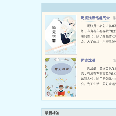
周渡沈溪笔趣阁全
文免费阅读
周渡是一名射击俱乐
练，有房有车有存款的他
越到古代，除了身强体壮
会。为了生活，只好拿起
个深山猎户。第一天打了
鸡，不会做（失望）第二
只野兔，不会做（失望）
周渡沈溪
渡看着山下的寥寥炊烟，以及
周渡是一名射击俱乐
练，有房有车有存款的他
越到古代，除了身强体壮
会。为了生活，只好拿起
个深山猎户。第一天打了
鸡，不会做（失望）第二
只野兔，不会做（失望）
渡看着山下的寥寥炊烟，以及
最新标签