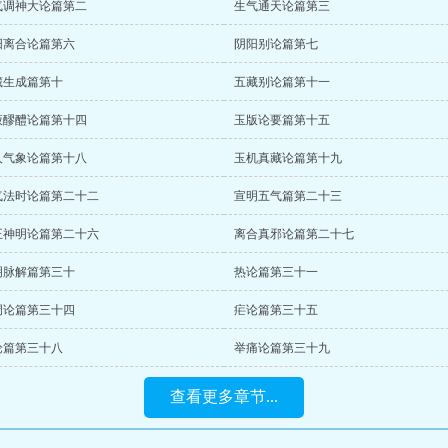
气调神大论篇第二
生气通天论篇第三
阳离合论篇第六
阴阳别论篇第七
藏生成篇第十
五藏别论篇第十一
液醪醴论篇第十四
玉版论要篇第十五
人气象论篇第十八
玉机真藏论篇第十九
气法时论篇第二十二
宣明五气篇第二十三
正神明论篇第二十六
离合真邪论篇第二十七
明脉解篇第三十
热论篇第三十一
调论篇第三十四
疟论篇第三十五
论篇第三十八
举痛论篇第三十九
查看更多章节...