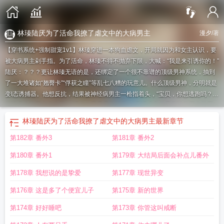
林瑧陆厌为了活命我撩了虐文中的大病男主
漫夕
/著
【穿书系统+强制甜宠1v1】林瑧穿进一本狗血虐文，开局就因为和女主认识，要
被大病男主剁手指。为了活命，林瑧不得不抛弃下限，大喊：“我是来引诱你的！”
陆厌：？？？更让林瑧无语的是，还绑定了一个很不靠谱的顶级男神系统，抽到
了一大堆诸如“翘臀卡”“俘获之瞳”等乱七八糟的玩意儿。什么顶级男神，分明就是
变I态诱捕器。他想反抗，结果被神经病男主一枪指着头，“宝贝，你想逃跑吗？”
林瑧求生欲再次上来了，“没有，我只是想躺了。”穿进虐文的我靠沙雕苟命
林厌
陆饮冰
林肆陆厌对四要不起
陆厌林肆
林肆陆厌
林瑧陆厌为了活命我撩了虐文中的大病男主
最新章节
第182章 番外3
第181章 番外2
第180章 番外1
第179章 大结局后面会补点儿番外
第178章 我想说的是挚爱
第177章 现世异变
第176章 这是多了个便宜儿子
第175章 新的世界
第174章 好好睡吧
第173章 你管这叫戒断