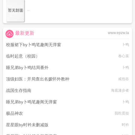
...
最新更新
www.epzw.la
校服裙下by卜鸣笔趣阁无弹窗
卜鸣
临时起意（校园）
卷心菜
睡兄弟by卜鸣结局番外
卜鸣
顶级妇医：开局查出名媛怀外教种
咸包谷
战国生存指南
海底漫步者
睡兄弟by卜鸣笔趣阁无弹窗
卜鸣
极品神农
我吃蛋挞
星星眼by时衿未删减版
时衿