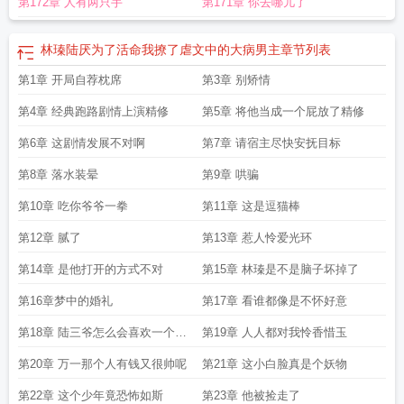
第172章 人有两只手
第171章 你去哪儿了
林瑧陆厌为了活命我撩了虐文中的大病男主
章节列表
第1章 开局自荐枕席
第3章 别矫情
第4章 经典跑路剧情上演精修
第5章 将他当成一个屁放了精修
第6章 这剧情发展不对啊
第7章 请宿主尽快安抚目标
第8章 落水装晕
第9章 哄骗
第10章 吃你爷爷一拳
第11章 这是逗猫棒
第12章 腻了
第13章 惹人怜爱光环
第14章 是他打开的方式不对
第15章 林瑧是不是脑子坏掉了
第16章梦中的婚礼
第17章 看谁都像是不怀好意
第18章 陆三爷怎么会喜欢一个男
第19章 人人都对我怜香惜玉
的
第20章 万一那个人有钱又很帅呢
第21章 这小白脸真是个妖物
第22章 这个少年竟恐怖如斯
第23章 他被捡走了