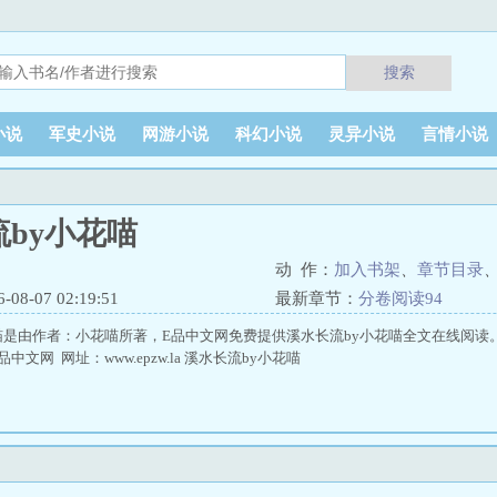
搜索
小说
军史小说
网游小说
科幻小说
灵异小说
言情小说
by小花喵
动 作：
加入书架
、
章节目录
8-07 02:19:51
最新章节：
分卷阅读94
喵是由作者：小花喵所著，E品中文网免费提供溪水长流by小花喵全文在线阅读
文网 网址：www.epzw.la 溪水长流by小花喵