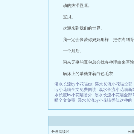
动的热泪盈眶。
宝贝。
欢迎来到我们的世界。
我一定会像爱你妈妈那样，把你疼到骨
一个月后。
闲来无事的豆包总会找各种理由来医院
病床上的慕糖穿着白色毛衣...
溪水长流by小花喵txt
溪水长流小花喵全
by小花喵全文免费阅读
溪水长流小花喵新
水长流by小花喵番外
溪水长流小花喵全部
喵全文免费
溪水长流by小花喵类似这种
分卷阅读94
分卷