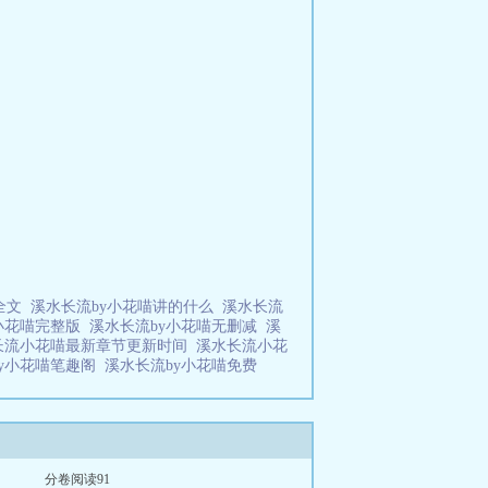
喵全文
溪水长流by小花喵讲的什么
溪水长流
y小花喵完整版
溪水长流by小花喵无删减
溪
长流小花喵最新章节更新时间
溪水长流小花
by小花喵笔趣阁
溪水长流by小花喵免费
分卷阅读91