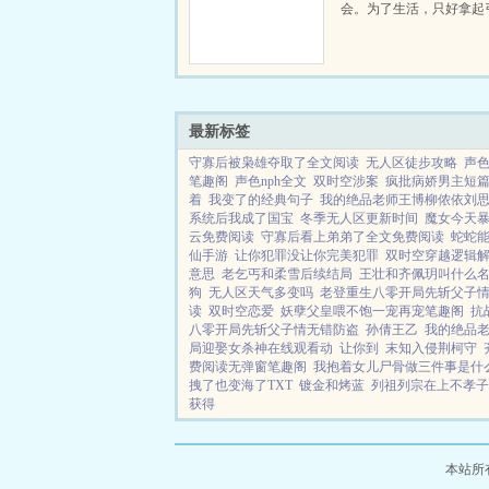
会。为了生活，只好拿起
个深山猎户。第一天打了
鸡，不会做（失望）第二
只野兔，不会做（失望）
渡看着山下的寥寥炊烟，以及
最新标签
守寡后被枭雄夺取了全文阅读
无人区徒步攻略
声色
笔趣阁
声色nph全文
双时空涉案
疯批病娇男主短篇
着
我变了的经典句子
我的绝品老师王博柳侬依刘
系统后我成了国宝
冬季无人区更新时间
魔女今天
云免费阅读
守寡后看上弟弟了全文免费阅读
蛇蛇
仙手游
让你犯罪没让你完美犯罪
双时空穿越逻辑
意思
老乞丐和柔雪后续结局
王壮和齐佩玥叫什么
狗
无人区天气多变吗
老登重生八零开局先斩父子情t
读
双时空恋爱
妖孽父皇喂不饱一宠再宠笔趣阁
抗
八零开局先斩父子情无错防盗
孙倩王乙
我的绝品
局迎娶女杀神在线观看动
让你到
末知入侵荆柯守
费阅读无弹窗笔趣阁
我抱着女儿尸骨做三件事是什
拽了也变海了TXT
镀金和烤蓝
列祖列宗在上不孝子
获得
本站所