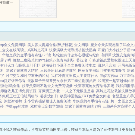
弓箭做一
一只野
天打了一
第三天周
那...
np全文免费阅读
美人寡夫再婚合集(醉折桃花) 全文阅读
魔女今天实现愿望了吗全文
_全文在线阅读_
gl高岭之花H
快穿满级大佬靠攒功德沈星冉
和豪门大小姐分手后 txt
思
华娱之我的金手指有点怪123读
蛇蛇能有什么坏心眼呢by纪白
姜雨和沈淮安免费阅
暴露了吗
缠她上瘾陆总的娇气包第27集青鸟剧场
姜沈瑜
守寡后被恋爱脑权臣宠上天
能有什么坏心眼呢山川千野
越海提灯小豆子全文免费阅读电竞
说好只合租
开局先斩父
解析
陪嫁丫鬟林瑜大结局
三顾茅庐到底是讲谁的
网黄女主播出门被要求加微信
陪嫁
名字
时空交叉和时空重叠的区别
我在冲喜文里捞人主要讲什么
皎皎古言txt
万古剑仙
xt拼好饭没你香
无敌皇子开局迎娶女杀神第二季短剧演员表
和闺蜜一起穿越修仙界
战剧独狼全集
妖孽父皇喂不饱全文免费阅读爹
快穿漂亮炮灰深陷修罗场
我和闺蜜穿
老师柳依儿王博免费资源
齐佩玥王大壮
一人之下无根生是谁
高岭之花总裁被洗脑故
齐佩玥王壮王伯结局细节
姜瓷沈如归
极品神医杨尘TXT免费全文阅读
老登重生八零
么
涂鸳谢引鹤
宋小雪肖强俏丽佳人免费阅读
华娱我的今手指有点怪
胯下之臣全文
孙
声撩app的攻略
双时空设定数学隐喻
陪嫁丫鬟林瑜完结了吗
三顾茅庐对应哪个
有小说为转载作品，所有章节均由网友上传，转载至本站只是为了宣传本书让更多读