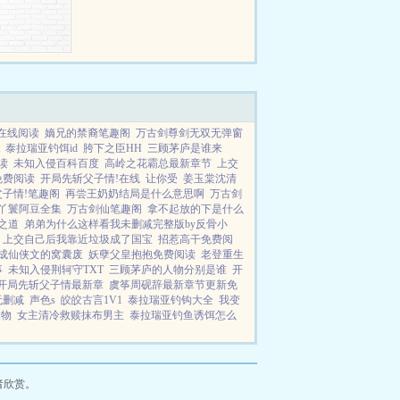
在线阅读
嫡兄的禁裔笔趣阁
万古剑尊剑无双无弹窗
泰拉瑞亚钓饵id
胯下之臣HH
三顾茅庐是谁来
读
未知入侵百科百度
高岭之花霸总最新章节
上交
免费阅读
开局先斩父子情!在线
让你受
姜玉棠沈清
子情!笔趣阁
再尝王奶奶结局是什么意思啊
万古剑
丫鬟阿豆全集
万古剑仙笔趣阁
拿不起放的下是什么
之道
弟弟为什么这样看我未删减完整版by反骨小
上交自己后我靠近垃圾成了国宝
招惹高干免费阅
成仙侠文的窝囊废
妖孽父皇抱抱免费阅读
老登重生
事
未知入侵荆轲守TXT
三顾茅庐的人物分别是谁
开
开局先斩父子情最新章
虞筝周砚辞最新章节更新免
无删减
声色s
皎皎古言1V1
泰拉瑞亚钓钩大全
我变
人物
女主清冷救赎抹布男主
泰拉瑞亚钓鱼诱饵怎么
者欣赏。