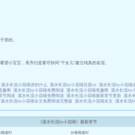
子里的。
看望小宝宝，美齐曰是要尽快同“干女儿”建立纯真的友谊。
部
溪水长流小花喵讲的什么
溪水长流by小花喵百度txt
溪水长流by小花
笔趣阁
溪水长流by小花喵免费阅读
溪水长流小花喵笔趣阁
溪水长流b
章节阅读
溪水长流小花喵免费阅读
溪水长流小花喵最新章节更新
溪水
的
溪水长流by小花喵全文免费阅读完整版
溪水长流小花喵全文
溪水长流
《溪水长流by小花喵》最新章节
阅读93
分卷阅读92