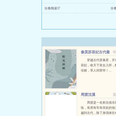
分卷阅读37
分卷
秦昊苏容妃古代最
强昏君最新章节在线
穿越古代变暴君，开
容妃，收天下美女入怀，
佳丽，享人间荣华！...
周渡沈溪
周渡是一名射击俱乐
练，有房有车有存款的他
越到古代，除了身强体壮