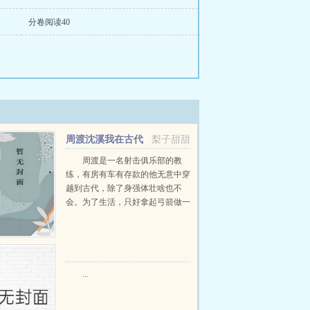
分卷阅读40
周渡沈溪我在古代
梨子甜甜
当猎户小说免费在线阅读
周渡是一名射击俱乐部的教
练，有房有车有存款的他无意中穿
越到古代，除了身强体壮啥也不
会。为了生活，只好拿起弓箭做一
个深山猎户。第一天打了一只野
鸡，不会做（失望）第二天打了一
只野兔，不会做（失望）第三天周
渡看着山下的寥寥炊烟，以及那...
...