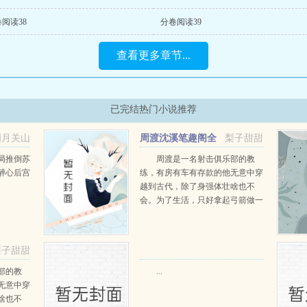
阅读38
分卷阅读39
查看更多章节...
已完结热门小说推荐
明月关山
周渡沈溪笔趣阁全
梨子甜甜
阅读
文免费阅读
局推倒苏
周渡是一名射击俱乐部的教
醉心后宫
练，有房有车有存款的他无意中穿
越到古代，除了身强体壮啥也不
会。为了生活，只好拿起弓箭做一
个深山猎户。第一天打了一只野
鸡，不会做（失望）第二天打了一
只野兔，不会做（失望）第三天周
梨子甜甜
渡看着山下的寥寥炊烟，以及那...
部的教
...
无意中穿
啥也不