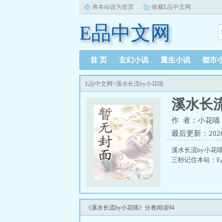
将本站设为首页
收藏E品中文网
E品中文网
首 页
玄幻小说
重生小说
都市
E品中文网
>
溪水长流by小花喵
溪水长流
作 者：小花喵
最后更新：2026-0
溪水长流by小花
三秒记住本站：E品中
《溪水长流by小花喵》分卷阅读94