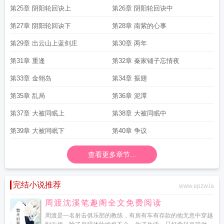
第25章 阴阳轮回诀上
第26章 阴阳轮回诀中
第27章 阴阳轮回诀下
第28章 南紫的心事
第29章 出云山上蓝剑庄
第30章 两年
第31章 重逢
第32章 秦家铺子忘情夜
第33章 金翎岛
第34章 振翅
第35章 乱局
第36章 泥潭
第37章 大被同眠上
第38章 大被同眠中
第39章 大被同眠下
第40章 争议
查看更多章节...
完结小说推荐
www.epzw.la
周渡沈溪笔趣阁全文免费阅读
周渡是一名射击俱乐部的教练，有房有车有存款的他无意中穿越