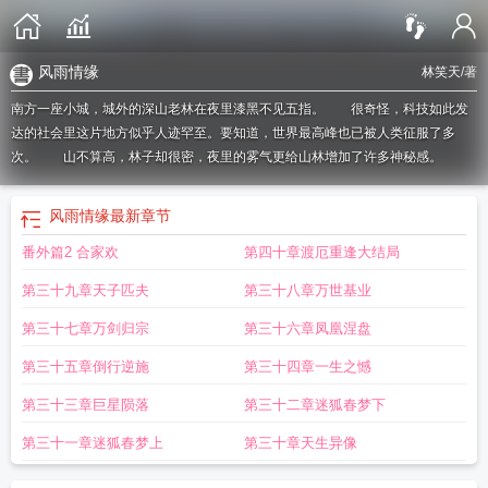
风雨情缘
林笑天
/著
南方一座小城，城外的深山老林在夜里漆黑不见五指。 很奇怪，科技如此发
达的社会里这片地方似乎人迹罕至。要知道，世界最高峰也已被人类征服了多
次。 山不算高，林子却很密，夜里的雾气更给山林增加了许多神秘感。
风雨情缘
最新章节
番外篇2 合家欢
第四十章渡厄重逢大结局
第三十九章天子匹夫
第三十八章万世基业
第三十七章万剑归宗
第三十六章凤凰涅盘
第三十五章倒行逆施
第三十四章一生之憾
第三十三章巨星陨落
第三十二章迷狐春梦下
第三十一章迷狐春梦上
第三十章天生异像