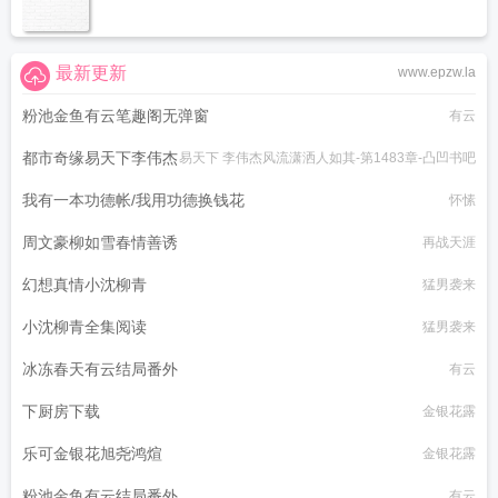
最新更新
www.epzw.la
粉池金鱼有云笔趣阁无弹窗
有云
都市奇缘易天下李伟杰
易天下 李伟杰风流潇洒人如其-第1483章-凸凹书吧
我有一本功德帐/我用功德换钱花
怀愫
周文豪柳如雪春情善诱
再战天涯
幻想真情小沈柳青
猛男袭来
小沈柳青全集阅读
猛男袭来
冰冻春天有云结局番外
有云
下厨房下载
金银花露
乐可金银花旭尧鸿煊
金银花露
粉池金鱼有云结局番外
有云