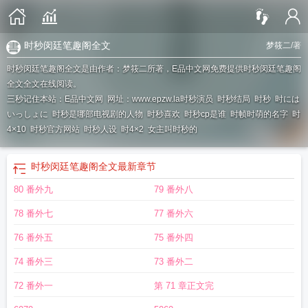
时秒闵廷笔趣阁全文
梦筱二
/著
时秒闵廷笔趣阁全文是由作者：梦筱二所著，E品中文网免费提供时秒闵廷笔趣阁
全文全文在线阅读。
三秒记住本站：E品中文网 网址：www.epzw.la
时秒演员
时秒结局
时秒
时には
いっしょに
时秒是哪部电视剧的人物
时秒喜欢
时秒cp是谁
时帧时萌的名字
时
4×10
时秒官方网站
时秒人设
时4×2
女主叫时秒的
时秒闵廷笔趣阁全文
最新章节
80 番外九
79 番外八
78 番外七
77 番外六
76 番外五
75 番外四
74 番外三
73 番外二
72 番外一
第 71 章正文完