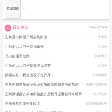
...
最新更新
www.epzw.la
主角夏白薇顾长川全集阅读
千里米
小师伯by大包子结局番外
大包子
凡人的通天之路
风萧木心
小师伯by大包子笔趣阁无弹窗
大包子
模拟成真，我曾俯视万古岁月？
舟中落雨声
主角宁穗季晏辞误会误会加倍原来我是他的挚爱
芒果只吃切好的
主角洪渊盘古弟弟穿越盘古是我哥这世界我来继承
北扶大菠萝
主角云苓迟盛全集阅读
芝芝葡萄加珍珠