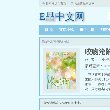
将本站设为首页
收藏E品中文网
E品中文网
首 页
玄幻小说
重生小说
都市
E品中文网
>
咬吻沦陷
咬吻沦
作 者：小小橙
最后更新：2025-0
「乖软甜妹｜冷
里的人都说，此
都被一一吞噬干
说，只把她当妹妹
时候，怎么不说我
霜每次想要看清
《咬吻沦陷》Chapter116 宝宝2
Frostwate
料有朝一日落入