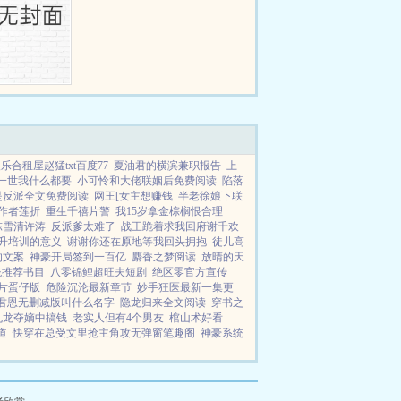
乐合租屋赵猛txt百度77
夏油君的横滨兼职报告
上
一世我什么都要
小可怜和大佬联姻后免费阅读
陷落
是反派全文免费阅读
网王[女主想赚钱
半老徐娘下联
作者莲折
重生千禧片警
我15岁拿金棕榈恨合理
陈雪清许涛
反派爹太难了
战王跪着求我回府谢千欢
升培训的意义
谢谢你还在原地等我回头拥抱
徒儿高
的文案
神豪开局签到一百亿
麝香之梦阅读
放晴的天
统推荐书目
八零锦鲤超旺夫短剧
绝区零官方宣传
片蛋仔版
危险沉沦最新章节
妙手狂医最新一集更
君恩无删减版叫什么名字
隐龙归来全文阅读
穿书之
九龙夺嫡中搞钱
老实人但有4个男友
棺山术好看
道
快穿在总受文里抢主角攻无弹窗笔趣阁
神豪系统