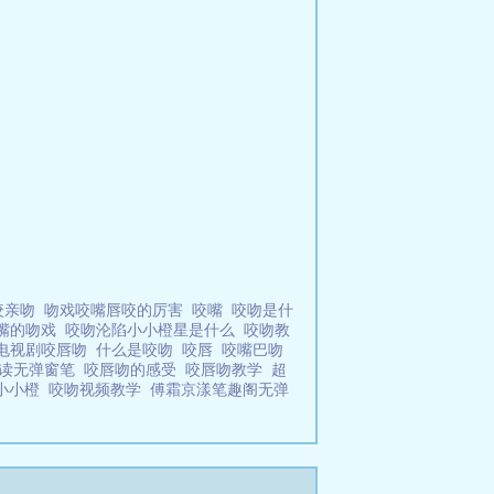
咬亲吻
吻戏咬嘴唇咬的厉害
咬嘴
咬吻是什
嘴的吻戏
咬吻沦陷小小橙星是什么
咬吻教
电视剧咬唇吻
什么是咬吻
咬唇
咬嘴巴吻
阅读无弹窗笔
咬唇吻的感受
咬唇吻教学
超
小小橙
咬吻视频教学
傅霜京漾笔趣阁无弹