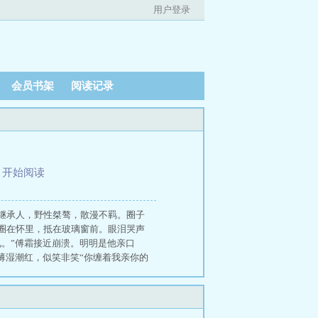
用户登录
会员书架
阅读记录
、
开始阅读
继承人，野性桀骜，散漫不羁。圈子
圈在怀里，抵在玻璃窗前。眼泪哭声
。”傅霜接近崩溃。明明是他亲口
薄湿潮红，似笑非笑“你缠着我亲你的
清。”—京漾的手臂上有一道纹身。傅
着他要纹身答案。
傅氏集团的小千金，娇软漂亮，乖巧可爱。不
“杀了我好不好。”他掐着她的腰，