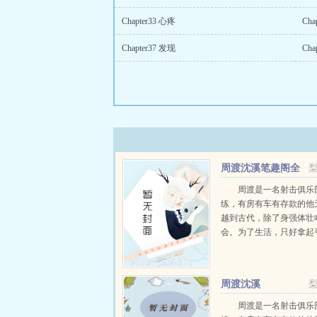
Chapter33 心疼
Cha
Chapter37 发现
Cha
周渡沈溪笔趣阁全
文免费阅读
周渡是一名射击俱乐
练，有房有车有存款的他
越到古代，除了身强体壮
会。为了生活，只好拿起
个深山猎户。第一天打了
鸡，不会做（失望）第二
只野兔，不会做（失望）
周渡沈溪
渡看着山下的寥寥炊烟，以及
周渡是一名射击俱乐