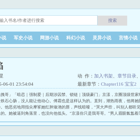
搜索
小说
军史小说
网游小说
科幻小说
灵异小说
言情小说
陷
星
动 作：
加入书架
、
章节目录
6-01 23:54:04
最新章节：
Chapter116 宝宝2
酷拽哥」「暗恋｜强制爱｜后期涉囚禁、锁链｜顶级豪门」京漾，京圈顶级世家
人铁石心肠，没人能让他动心。傅霜也是这样认为的。直到，潮热雨夜，他将她
净。他恶劣地用指尖摩挲她红肿潋滟的唇，声线暗哑，“哭大声些，叫别人都听见
的。她被逼到角落里，也没向他低头。“京漾你只是我哥哥。”男人眉眼氤氲着
是你哥哥。”他附身吻去她的泪，气息微凉，心口炙疼。“你欠我的，要一一还
时，他总会遮掩。那一晚，她醉得厉害，又哭又闹地在他喉结上留了个牙印，缠
rentanglement中译为，霜水缠绕。“意思是，我喜欢你，在你喜欢我之前。”—
男人手里，成了他手中的囚蝶玩雀，脚捆锁链，日日受辱。承受不住时呜咽出声，