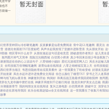
无意中穿
啥也不
弓箭做一
一只野
天打了一
第三天周
那...
幻世界里种田by冷杉啾笔趣阁
反派爹爹是仙君免费阅读
骨中花GL笔趣阁
通灵法
欢
破雪
道德沦丧困崽TXT百度贴吧
风声水起我发现了堂嫂许进陈雪清
先从朋友开始
这
8部曲
绝区零叫什么名字
从朋友做起这句话是啥意思
踏破虚境作者简介
徒儿竟全
局
敖丙图片帅气又简单
危险沉沦顾西城
白切黑小师弟
真少爷回来后假少爷连夜跑了
谢谢我还在你的心上说说句子
八零锦鲤小媳妇
星纪元游戏官网入口
风生水起敏儿
人文
全民技能万倍增幅笔趣阁
凌霄仙途在线阅读
八零之锦鲤福宝宠上天
全民技能提
在西幻世界当领主
韦恩但隐姓埋名综英美番外
这一世我重生了吃啥变啥
好朋友见面
票开始发家
风生水起许进许进免费全文阅读
你怎么脸红了穗雪TXT
穿书之万人迷系
蝉与纸飞机by夜非鱼
神豪签到开始
狗洞好
和离后战王跪着求我回府欧阳烨
敖丙图
清穿在九龙夺嫡中摆烂在线
神豪开局签到千亿银行阅读
隐龙归来护美女点总栽
雨露
冷潮最新章节
我的纯情女友在线阅读
复兴之路电影
白切黑师弟
踏破中文
清穿在
谢你还在原地等我回
欢乐合租屋赵猛txt全文在线阅读
这一世我重生了收集只有我知
讲故事