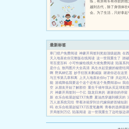
练，有房有车有存款的他
越到古代，除了身强体壮
会。为了生活，只好拿起
个深山猎户。第一天打了
鸡，不会做（失望）第二
只野兔，不会做（失望）
渡看着山下的寥寥炊烟，以及
最新标签
寒门猎户免费阅读
神豪开局签到奖励顶级超跑
在西
天入地喜欢你完整版在线阅读
这一世我重生了
踏
哥百度百科
小可怜嫁给残疾大佬免费阅读
陷落系列
是什么
敖丙图片大全高清
风生水起堂嫂的秘密结
啊
野风林忆莲
妙手狂医末删减版
谢谢你还在这里
与王爷第几章和离
上天入地喜欢你by丁律
共赴同
能
游戏降临我要这个这个还有这个免费阅读txt
我
空
从朋友开始了解那些
重生千禧年我从买足球彩
片
神豪开局签到一个亿
隐龙归来的
谢谢你的停留
新
欢乐合租屋赵猛TXT免费
夏油杰穿越到横滨的
万人迷系统完结
带着冰箱穿到古代嫁病娇首辅短剧
吗
欢乐合租屋赵猛TXT百度笔趣阁
青春的选择题谢
开局签到万亿
陷落阅读
这一世我重生了边吃饭边