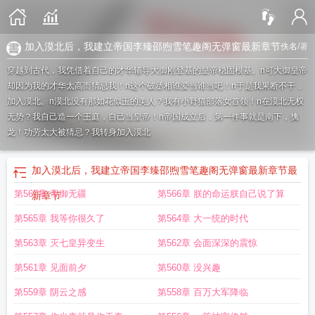
加入漠北后，我建立帝国李臻邵煦雪笔趣阁无弹窗最新章节
佚名
/著
穿越到古代，我凭借着自己的才华辅导大御刚登基的皇帝稳固根基。n可大御皇帝
却因为我的才华太高而猜忌我！n这个破丞相谁爱当谁当吧！n于是我果断不干，
加入漠北。n漠北没有那如花似玉的美人？我有小野猫部落女首领！n在漠北无权
无势？我自己造一个王庭，自己当皇帝！n帝国成立后，第一件事就是南下，擒
龙！功劳太大被猜忌？我转身加入漠北
加入漠北后，我建立帝国李臻邵煦雪笔趣阁无弹窗最新章节
最
第567章 帝御无疆
第566章 朕的命运朕自己说了算
新章节
第565章 我等你很久了
第564章 大一统的时代
第563章 灭七皇异变生
第562章 会面深深的震惊
第561章 见面前夕
第560章 没兴趣
第559章 阴云之感
第558章 百万大军降临