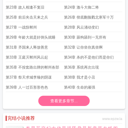
第23章 故人相逢不复旧
第24章 激斗大御二将
第25章 前后夹击天来之兵
第26章 彻底翻脸戮北寒军十万
第27章 一战惊郸州
第28章 风云涌动变幻
第29章 年龄大就是好倒头就睡
第30章 舔狗舔到一无所有
第31章 齐国来人释放善意
第32章 让你坐你真坐啊
第33章 王庭灭郸州风云起
第34章 杀的不是他们而是你们
第35章 不按套路出牌的郸州各部
第36章 系统再次出现
第37章 祭天求城李臻的阴谋
第38章 我才是小丑
第39章 人一过百形形色色
第40章 生命的顽强
查看更多章节...
完结小说推荐
www.epzw.la