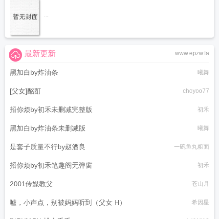
...
最新更新
www.epzw.la
黑加白by炸油条
曦舞
[父女]酩酊
choyoo77
招你烦by初禾未删减完整版
初禾
黑加白by炸油条未删减版
曦舞
是套子质量不行by赵酒良
一碗鱼丸粗面
招你烦by初禾笔趣阁无弹窗
初禾
2001传媒教父
苍山月
嘘，小声点，别被妈妈听到（父女 H）
希因星