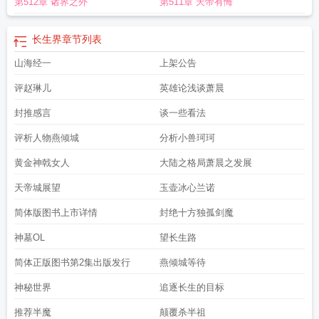
第512章 诸界之外
第511章 天帝有悔
长生界
章节列表
山海经一
上架公告
评赵琳儿
英雄论浅谈萧晨
封推感言
谈一些看法
评析人物燕倾城
分析小兽珂珂
黄金神戟女人
大陆之格局萧晨之发展
天帝城展望
玉壶冰心兰诺
简体版图书上市详情
封绝十方独孤剑魔
神墓OL
望长生路
简体正版图书第2集出版发行
燕倾城等待
神秘世界
追逐长生的目标
推荐半魔
颠覆杀半祖