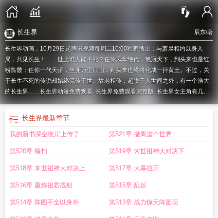
长生界
辰东
/著
长生界动画，10月29日起腾讯视频每周二10:00独家播出；与萧晨相约以身入
局，共见长生！……世上谁人能不死？任你风华绝代，艳冠天下，到头来也是红
粉骷髅；任你一代天骄，坐拥万里江山，到头来也终将化成一抔黄土。不过，关
于长生不死的传说却始终流传于世。故老相传，超脱于人世间之外，有一个浩大
的长生界……
长生界动漫免费观看
长生界免费观看完整版
长生界女主角有几
个
长生界若水
长生界第一季在线观看
长生界三部曲顺序
长生界百度百科
长生
界简介
长生界赵琳儿的结局
长生界境界等级划分
长生界动漫
长生界剧情详细
长生界
最新章节
介绍
长生界txt
长生界免费阅读
长生界境界划分及实力
长生界辰东免费阅读
长
我的新书深空彼岸上传了
第521章 撤离这个世界
生界2
长生界萧晨和谁在一起了
长生界txt完整版
长生界动漫第一季在线观看
长
生界萧晨老婆
长生界结局
长生界等级实力划分
长生界动漫在线观看全集免费高
第520章 横扫
第519章 末世祖神大对决下
清
长生界 辰东
长生界笔趣阁
长生界TXT
长生界珂珂身份介绍
长生界萧晨
长
生界主角
长生界燕倾城结局
长生界境界划分
长生界珂珂
长生界在线观看全集
第518章 末世祖神大对决上
第517章 大幕拉开
免费高清
长生界百科
长生界在线阅读
长生界全文阅读免费
长生界精校版
第516章 重炼祖君战船
第515章 乱起
TXT
长生界境界
长生界讲的是什么故事
长生界动漫免费观看完整版全集
第514章 阵图不全以身补
第513章 战力惊天阵图现