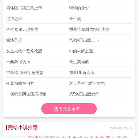
简体图书第三集上市
珂珂的身份
混沌之外
长生战
长生奥秘天地棋局
神墓特邀测试报名请进
简述萧晨
第4集已出版上市
长生人物一览修改版
中的未解之迷
一曲葬尽伪神
长生英雄曲
神墓OL游戏配乐消息
神墓OL新论坛
死界前路在何方
逆天重生与君王实力
一切都是阴谋迷局揭秘
第5集已出版发行
查看更多章节...
完结小说推荐
www.epzw.la