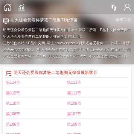
明天还会爱着你梦筱二笔趣阁无弹窗
梦筱二
/著
明天还会爱着你梦筱二笔趣阁无弹窗是由作者：梦筱二所著，E品中文网免费提供
明天还会爱着你梦筱二笔趣阁无弹窗全文在线阅读。
三秒记住本站：E品中文网 网址：www.epzw.la
明天还会爱着你——梦筱二
明天
还会爱着你免费阅读
明天还会爱着你梦筱二是sc吗
明天还会爱着你在线阅读
明
天还会爱着你梦筱二好看吗
明天还会爱你梦筱二番外
明天还会爱你梦筱二
明天
还会爱着你作者梦筱二
明天还是会爱你梦筱书包网
明天还会爱着你梦筱二笔趣阁无弹窗
最新章节
第114节
第113节
第112节
第111节
第110节
第109节
第108节
第107节
第106节
第105节