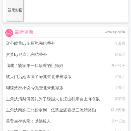
...
最新更新
www.epzw.la
甜心欧蕾by车厘崽完结番外
车厘崽
贪婪by兆壹北完结番外
兆壹北
我成了婆家第一代顶香的祖师奶
慕容公子
被灭门后她杀疯了by兆壹北未删减版
兆壹北
蝴蝶效应小说by兆壹北未删减版
兆壹北
主角沈清梨傅晏礼为了稳固夫君江山我亲自上阵杀敌
花若雨
主角沈南姝江北毅拿到一亿奖金还喜提三胞胎奖励
独上西楼
美警生存实录：以德服人
夜叶总差