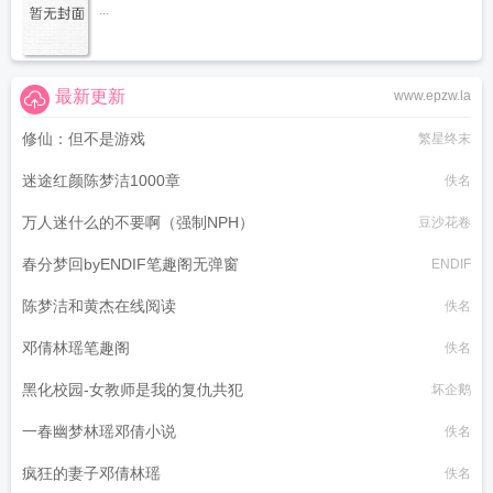
...
最新更新
www.epzw.la
修仙：但不是游戏
繁星终末
迷途红颜陈梦洁1000章
佚名
万人迷什么的不要啊（强制NPH）
豆沙花卷
春分梦回byENDIF笔趣阁无弹窗
ENDIF
陈梦洁和黄杰在线阅读
佚名
邓倩林瑶笔趣阁
佚名
黑化校园-女教师是我的复仇共犯
坏企鹅
一春幽梦林瑶邓倩小说
佚名
疯狂的妻子邓倩林瑶
佚名