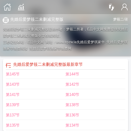
先婚后爱梦筱二未删减完整版
梦筱二
/著
先婚后爱梦筱二未删减完整版是由作者：梦筱二所著，E品中文网免费提供先婚后
爱梦筱二未删减完整版全文在线阅读。
三秒记住本站：E品中文网 网址：www.epzw.la
先婚后爱梦琪家华
先婚后爱梦琪
洛家华免费阅读
先婚后爱梦琪洛家华免费网
先婚后爱梦筱二未删减完整版
最新章节
第145节
第144节
第143节
第142节
第141节
第140节
第139节
第138节
第137节
第136节
第135节
第134节