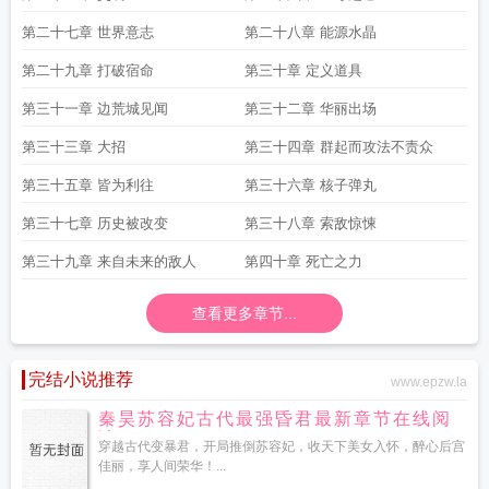
第二十七章 世界意志
第二十八章 能源水晶
第二十九章 打破宿命
第三十章 定义道具
第三十一章 边荒城见闻
第三十二章 华丽出场
第三十三章 大招
第三十四章 群起而攻法不责众
第三十五章 皆为利往
第三十六章 核子弹丸
第三十七章 历史被改变
第三十八章 索敌惊悚
第三十九章 来自未来的敌人
第四十章 死亡之力
查看更多章节...
完结小说推荐
www.epzw.la
秦昊苏容妃古代最强昏君最新章节在线阅
读
穿越古代变暴君，开局推倒苏容妃，收天下美女入怀，醉心后宫
佳丽，享人间荣华！...