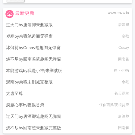
最新更新
www.epzw.la
过天门by唐酒卿未删减版
唐酒卿
岁寒by余戳笔趣阁无弹窗
余戳
冰薄荷byCesay笔趣阁无弹窗
Cesay
烧不尽by回南雀笔趣阁无弹窗
回南雀
本能游戏by我是小神j未删减版
在下小神j
观南by余戳未删减完整版
余戳
太虚至尊
苍天霸主
疯癫心事by夜很贫瘠
任你西风/夜很贫瘠
过天门by唐酒卿笔趣阁无弹窗
唐酒卿
烧不尽by回南雀未删减完整版
回南雀