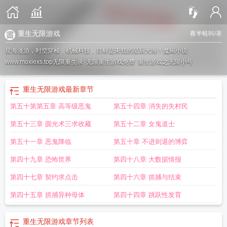
重生无限游戏
夜半蛙叫
/著
星海漫游，时空穿梭，机械科技，目标是未知的星辰大海！魔蝎小说
www.moxiexs.top
无限重生录
无限重生游戏免费
重生游戏之无限小号
重生无限游戏
最新章节
第五十第第五章 高等级恶鬼
第五十四章 消失的失村民
第五十三章 圆光术三求收藏
第五十二章 女鬼道士
第五十一章 恶鬼降临
第五十章 不进则退的博弈
第四十九章 恐怖世界
第四十八章 大数据情报
第四十七章 契约求点击
第四十六章 抓捕与结束
第四十五章 抓捕异种母体
第四十四章 跳跃性发育
重生无限游戏
章节列表