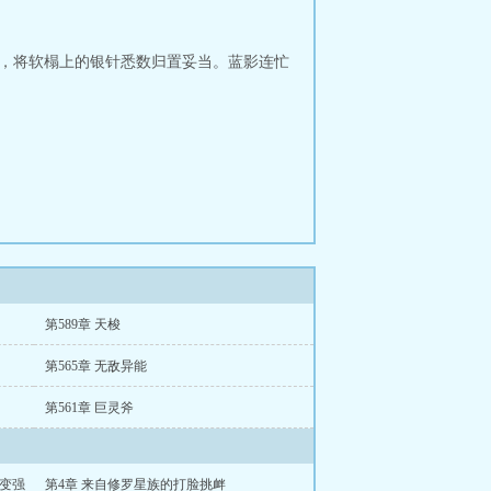
去，将软榻上的银针悉数归置妥当。蓝影连忙
第589章 天梭
第565章 无敌异能
第561章 巨灵斧
噬变强
第4章 来自修罗星族的打脸挑衅