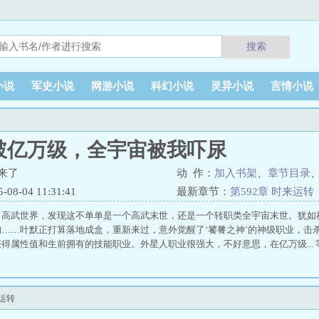
搜索
小说
军史小说
网游小说
科幻小说
灵异小说
言情小说
破亿万级，全宇宙被我吓尿
来了
动 作：
加入书架
、
章节目录
8-04 11:31:41
最新章节：
第592章 时来运转
了高武世界，发现这不单单是一个高武末世，还是一个转职类全宇宙末世。犹如
……叶默正打算落地成盒，重新来过，意外觉醒了‘饕餮之神’的神级职业，击
得属性值和生前拥有的技能职业。外星人职业很强大，不好意思，在亿万级...
运转