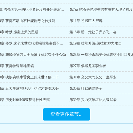
第6章 漂亮国第一的职业者还没有开始表演就gg了
10章 获得不动山石技能剧毒之触技能
第11章 初遇巨人尸诡
4章 叶默 感谢上天的恩赐
第15章 睡一觉让子弹多飞一会
第18章 修罗 这个末世吃吃喝喝就能变强不可能
第19章 技能升级s级技能神力攻击
22章 我说怪物强大全员覆没你兴奋个什么劲
第23章 一拳秒杀精英怪你管这个叫回复
6章 获得特殊禁地宝箱
第27章 偶遇龙国职业者
30章 铁饭碗很牛舌尖上的末世了解一下
第31章 义父大气义父一生平安
34章 五大星族的联合行动谁才是冤大头
第35章 叶默的野路子
8章 历史时刻100级获得神性天赋
第39章 实力突破堪比六级武者
查看更多章节...