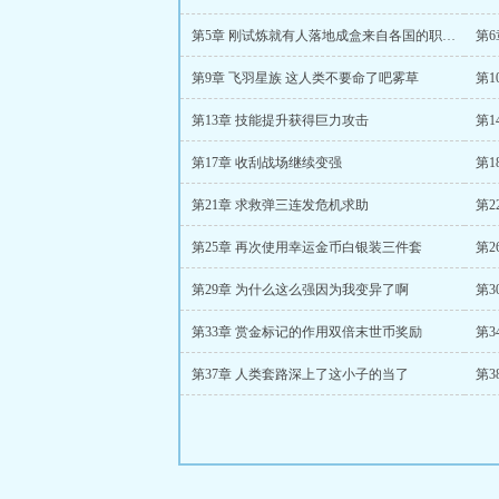
第5章 刚试炼就有人落地成盒来自各国的职业者们
第9章 飞羽星族 这人类不要命了吧雾草
第
第13章 技能提升获得巨力攻击
第1
第17章 收刮战场继续变强
第21章 求救弹三连发危机求助
第
第25章 再次使用幸运金币白银装三件套
第2
第29章 为什么这么强因为我变异了啊
第
第33章 赏金标记的作用双倍末世币奖励
第
第37章 人类套路深上了这小子的当了
第3