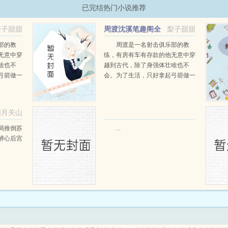
已完结热门小说推荐
梨子甜甜
周渡沈溪笔趣阁全
梨子甜甜
阅读
文免费阅读
部的教
周渡是一名射击俱乐部的教
无意中穿
练，有房有车有存款的他无意中穿
啥也不
越到古代，除了身强体壮啥也不
弓箭做一
会。为了生活，只好拿起弓箭做一
一只野
个深山猎户。第一天打了一只野
天打了一
鸡，不会做（失望）第二天打了一
第三天周
只野兔，不会做（失望）第三天周
明月关山
那...
渡看着山下的寥寥炊烟，以及那...
阅读
局推倒苏
...
醉心后宫