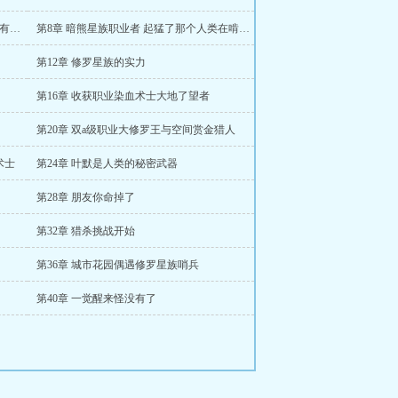
第7章 吃石头也能变强有没有天理了有没有王法了有没有
第8章 暗熊星族职业者 起猛了那个人类在啃石头耶
第12章 修罗星族的实力
第16章 收获职业染血术士大地了望者
第20章 双a级职业大修罗王与空间赏金猎人
术士
第24章 叶默是人类的秘密武器
第28章 朋友你命掉了
第32章 猎杀挑战开始
第36章 城市花园偶遇修罗星族哨兵
第40章 一觉醒来怪没有了