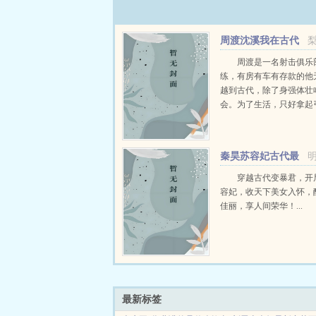
周渡沈溪我在古代
当猎户小说免费在线
周渡是一名射击俱乐
练，有房有车有存款的他
越到古代，除了身强体壮
会。为了生活，只好拿起
个深山猎户。第一天打了
鸡，不会做（失望）第二
只野兔，不会做（失望）
秦昊苏容妃古代最
渡看着山下的寥寥炊烟，以及
强昏君最新章节在线
穿越古代变暴君，开
容妃，收天下美女入怀，
佳丽，享人间荣华！...
最新标签