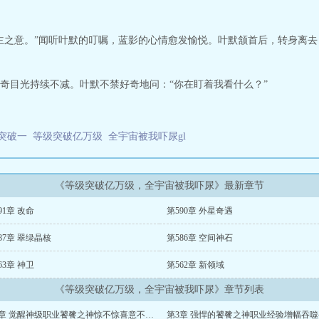
主之意。”闻听叶默的叮嘱，蓝影的心情愈发愉悦。叶默颔首后，转身离
奇目光持续不减。叶默不禁好奇地问：“你在盯着我看什么？”
突破一
等级突破亿万级
全宇宙被我吓尿gl
《等级突破亿万级，全宇宙被我吓尿》最新章节
91章 改命
第590章 外星奇遇
87章 翠绿晶核
第586章 空间神石
63章 神卫
第562章 新领域
《等级突破亿万级，全宇宙被我吓尿》章节列表
第2章 觉醒神级职业饕餮之神惊不惊喜意不意外
第3章 强悍的饕餮之神职业经验增幅吞