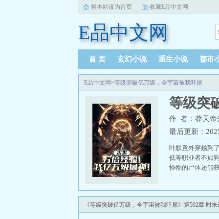
将本站设为首页
收藏E品中文网
E品中文网
首 页
玄幻小说
重生小说
都市
E品中文网
>
等级突破亿万级，全宇宙被我吓尿
等级突
作 者：莽天帝
最后更新：2025-0
叶默意外穿越到
低等职业者不如狗
怪物的尸体还能获
《等级突破亿万级，全宇宙被我吓尿》第592章 时来