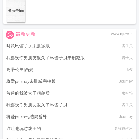
...
最新更新
www.epzw.la
时意by酱子贝未删减版
酱子贝
我喜欢你男朋友很久了by酱子贝未删减版
酱子贝
高塔公主[西曼]
飞樱
将爱journey未删减完整版
Journey
普通的我被太子觊觎后
唐时锦
我喜欢你男朋友很久了by酱子贝
酱子贝
将爱journey结局番外
Journey
谁让他玩游戏王的！
名称被占用