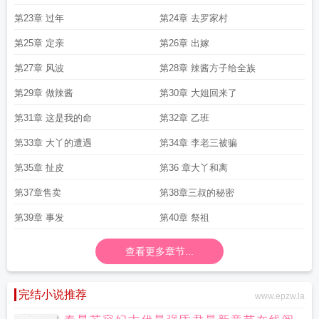
第23章 过年
第24章 去罗家村
第25章 定亲
第26章 出嫁
第27章 风波
第28章 辣酱方子给全族
第29章 做辣酱
第30章 大姐回来了
第31章 这是我的命
第32章 乙班
第33章 大丫的遭遇
第34章 李老三被骗
第35章 扯皮
第36 章大丫和离
第37章售卖
第38章三叔的秘密
第39章 事发
第40章 祭祖
查看更多章节...
完结小说推荐
www.epzw.la