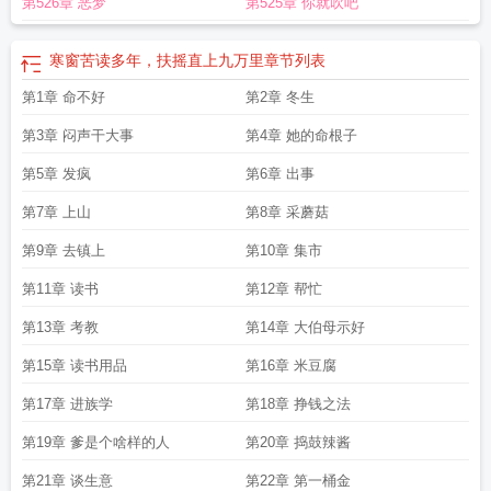
第526章 恶梦
第525章 你就吹吧
寒窗苦读多年，扶摇直上九万里
章节列表
第1章 命不好
第2章 冬生
第3章 闷声干大事
第4章 她的命根子
第5章 发疯
第6章 出事
第7章 上山
第8章 采蘑菇
第9章 去镇上
第10章 集市
第11章 读书
第12章 帮忙
第13章 考教
第14章 大伯母示好
第15章 读书用品
第16章 米豆腐
第17章 进族学
第18章 挣钱之法
第19章 爹是个啥样的人
第20章 捣鼓辣酱
第21章 谈生意
第22章 第一桶金