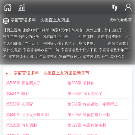
寒窗苦读多年，扶摇直上九万里
虎年的老虎
/著
【男主视角+胎穿+种田+科举+朝堂+无cp】陈家老二意外去世，留下遗腹子，一
连生了三个闺女的赵氏，盼着能生个儿子。 生产那日，早产还是双胞胎，村
里人都说孩子养不活了，等啊等，孩子长大了，取名冬生。 …
寒窗苦读数十
载什么意思
寒窗苦读终收官下一句
寒窗苦读数十载求下联
寒窗苦读数十年下一
句
寒窗苦读十几载
几年寒窗苦读
寒窗苦读只为
寒窗苦读数十年...是什么意
思?
寒窗苦读十数载
寒窗苦读数十载下一句
寒窗苦读十年书是什么意思
寒窗苦
读几十年
寒窗苦读九年的后半句是什么
寒窗苦读是多少年
寒窗苦读?
寒窗苦读
寒窗苦读多年，扶摇直上九万里
最新章节
几十载后一句
寒窗苦读12载终于上岸
寒窗苦读数十载
寒窗苦读十二载
寒窗苦
第536章 青柏回来了
第535章 爷怵你
读数十年 下联
寒窗苦读十年书下一句是什么
寒窗苦读数十载下联
寒窗苦读数
九载
寒窗苦读20载
寒窗苦读数载
寒窗苦读下联
第534章 乖孙
第533章 我太懦弱了
第532章 衣冠冢
第531章 你的话他一定听得进
第530章 可没见谁吐血啊
第529章 送他们最后一程
第528章 何其讽刺
第527章 礼章你别多想