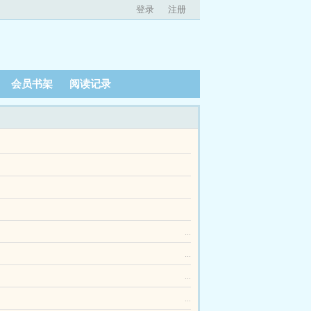
登录
注册
会员书架
阅读记录
爱，恨不得融进骨血里。哪怕弥留之际，想的也全
是他的。写在前面风流倜傥巨好看模特受x偏执黑化
许寒来过得并不好。重回高中时代，林翕一改从
气渐响。而让所有人都意想不到的是，最可怕的那
...
...
...
...