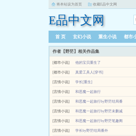
将本站设为首页
收藏E品中文网
E品中文网
首 页
玄幻小说
重生小说
都市
作者【野茫】相关作品集
[都市小说]
他的宝贝重生了
世人皆知，许拙命好，小城市里刚爬出来，还没受
[都市小说]
真爱工具人[穿书]
是怎么安顿他的宝贝。许拙很乖，怕他走得不安心，当.
真爱工具人穿书一朝穿书，成为真爱工具人的江柏
[言情小说]
学长[重生]
占有欲爆炸轮椅攻1v1背景架空，无原型，请勿代入，.
学长重生林翕二十七岁那一年，得知了高中学长许
[言情小说]
和恶魔一起旅行
前，在许寒来将他从校园暴力中解救出来后，从此义无
和恶魔一起旅行文案下本他的宝贝重生了已开，感
[言情小说]
和恶魔一起旅行by野茫结局番
只怪物，竟然就住在温山眠家。他身体冰冷，长相精致
[言情小说]
外
和恶魔一起旅行by野茫未删减
[言情小说]
完整版
和恶魔一起旅行by野茫笔趣阁
[言情小说]
无弹窗
学长by野茫结局番外