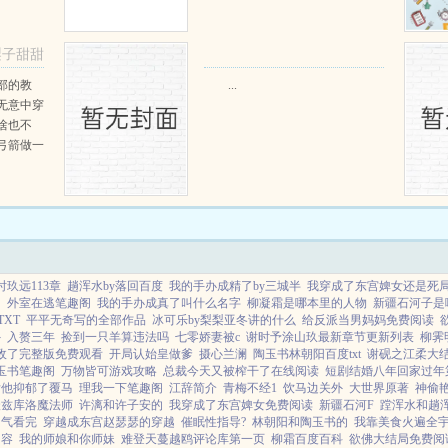
个深山猎户。第一天打了一只野
鸡，不会做（失望）第二天打了一
只野兔，不会做（失望）第三天周
梨子甜甜
渡看着山下的寥寥炊烟，以及那...
阅读
部的教
...
无意中穿
啥也不
弓箭做一
一只野
天打了一
第三天周
那...
时玖远113章
趟浑水by落回百度
我的手办成精了by三城半
我穿成了东宫婢女还是死
阁
外室在逃笔趣阁
我的手办成真了叫什么名字
柳凝霜是哪本里的人物
新疆石河子是
TXT
平平无奇写的全部作品
冰可乐by梨梨亚冬讲的什么
给反派当男妈妈免费阅读
外
入赘三年
捡到一只羊算违法吗
七零娇妻被c
谢时予涂山玖最新章节更新列表
柳霁
敌了完整版免费观看
开局认始皇做爹
摄心兰澜
陶玉书林朝阳百度txt
谢砚之江柔大
玉书笔趣阁
万物皆可游戏攻略
总裁今天又被榨干了在线阅读
短剧结婚八年回家过年
后他抑郁了覆马
理我一下笔趣阁
江辞简介
青梅不经1
饮马边关外
大世界原著
神偷艳
沃兹库洛魔法师
许漓和许子安的
我穿成了东宫婢女免费阅读
新疆石河F
蹚浑水和趟
口气看完
穿越成东宫赵瑟瑟的穿越
催眠性指导?
林朝阳和陶玉书的
我靠美食火遍全
内容
我的师娘和你师妹
难登天蔓越鸥评论库第一页
柳霜百度百科
欲佛大结局免费阅