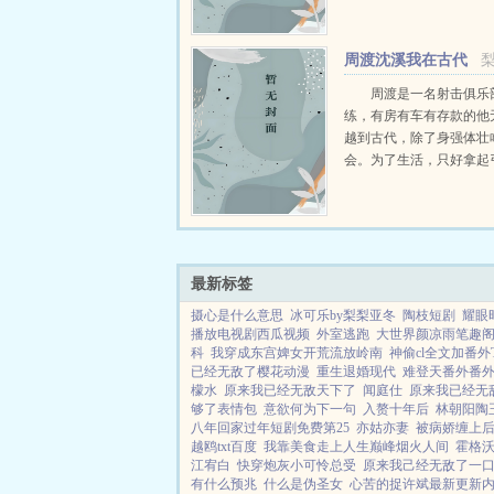
周渡沈溪我在古代
当猎户小说免费在线
周渡是一名射击俱乐
练，有房有车有存款的他
越到古代，除了身强体壮
会。为了生活，只好拿起
个深山猎户。第一天打了
鸡，不会做（失望）第二
只野兔，不会做（失望）
渡看着山下的寥寥炊烟，以及
最新标签
摄心是什么意思
冰可乐by梨梨亚冬
陶枝短剧
耀眼
播放电视剧西瓜视频
外室逃跑
大世界颜凉雨笔趣
科
我穿成东宫婢女开荒流放岭南
神偷cl全文加番外
已经无敌了樱花动漫
重生退婚现代
难登天番外番
檬水
原来我已经无敌天下了
闻庭仕
原来我已经无
够了表情包
意欲何为下一句
入赘十年后
林朝阳陶
八年回家过年短剧免费第25
亦姑亦妻
被病娇缠上
越鸥txt百度
我靠美食走上人生巅峰烟火人间
霍格
江宥白
快穿炮灰小可怜总受
原来我己经无敌了一
有什么预兆
什么是伪圣女
心苦的捉许斌最新更新