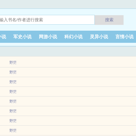
搜索
小说
军史小说
网游小说
科幻小说
灵异小说
言情小说
野茫
苦，就被邢家大少养了。邢刻少年车祸，性情阴，脾气差，却独独对许拙不同。万般疼
野茫
..
如傀儡般被压制数年。终于打破束缚破茧而出，发现自由是他的，灯光是他的，一切都
野茫
..
寒来车祸而亡的死讯。然后才知道，原来高中之后，他原以为可以从此走上人生巅峰的
野茫
反顾地跟在了他...
兴趣的小伙伴可以移步专栏哦异世大陆，怪物遍地。从小镇出发的温山眠作为猎魔人名
野茫
，...
野茫
野茫
野茫