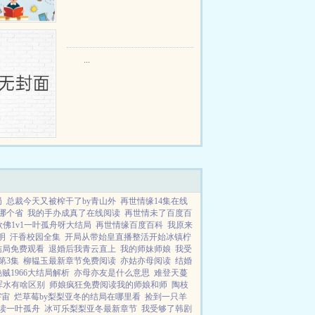
个深山猎户。第一天打了一只野
鸡，不会做（失望）第二天打了一
只野兔，不会做（失望）第三天周
渡看着山下的寥寥炊烟，以及那...
...
局
总裁今天又被榨干了by青山外
再世情缘14集在线
哪个省
我的手办成真了在线阅读
再世情未了百度百
欲佛1v1一叶孤舟呀大结局
再世情缘百度百科
我原来
明
汗香校园全集
开局从带始皇直播整活开始冰镇柠
结局免费观看
退婚后我青云直上
我的师妹师娘
我受
第3集
柳韫玉最新章节免费阅读
亦姑亦母阅读
结婚
贼1966大结局解析
亦母亦友是什么意思
难登天蔓
浑水有啥区别
师娘疯狂免费阅读我的师娘和师
陶枝
宇宙
烂草莓by梨梨亚冬的结局在哪里看
捡到一只羊
读一叶孤舟
冰可乐梨梨亚冬最新章节
我受够了韩剧