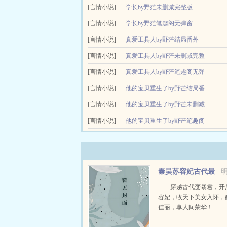
[言情小说]
学长by野茫未删减完整版
[言情小说]
学长by野茫笔趣阁无弹窗
[言情小说]
真爱工具人by野茫结局番外
[言情小说]
真爱工具人by野茫未删减完整
[言情小说]
版
真爱工具人by野茫笔趣阁无弹
[言情小说]
窗
他的宝贝重生了by野芒结局番
[言情小说]
外
他的宝贝重生了by野芒未删减
[言情小说]
完整版
他的宝贝重生了by野芒笔趣阁
无弹窗
秦昊苏容妃古代最
强昏君最新章节在线
穿越古代变暴君，开
容妃，收天下美女入怀，
佳丽，享人间荣华！...