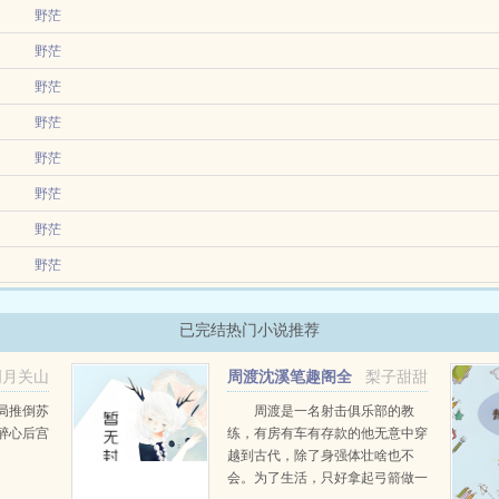
野茫
野茫
野茫
野茫
野茫
野茫
野茫
野茫
已完结热门小说推荐
明月关山
周渡沈溪笔趣阁全
梨子甜甜
阅读
文免费阅读
局推倒苏
周渡是一名射击俱乐部的教
醉心后宫
练，有房有车有存款的他无意中穿
越到古代，除了身强体壮啥也不
会。为了生活，只好拿起弓箭做一