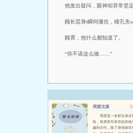
他发出疑问，眼神却异常坚
顾长芸身t瞬间僵住，瞳孔失s
顾霄，他什么都知道了。
“你不该这么做……”
周渡沈溪
周渡是一名射击俱乐
练，有房有车有存款的他
越到古代，除了身强体壮