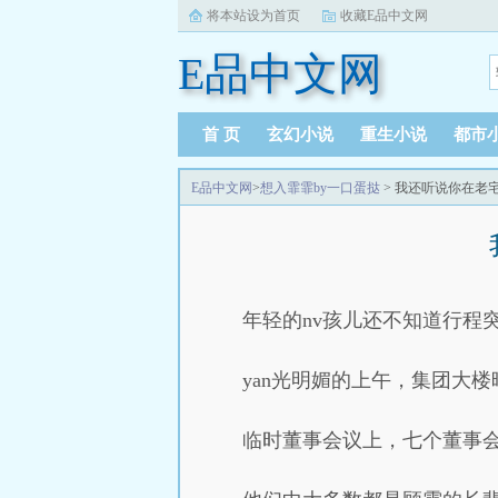
将本站设为首页
收藏E品中文网
E品中文网
首 页
玄幻小说
重生小说
都市
E品中文网
>
想入霏霏by一口蛋挞
> 我还听说你在老
年轻的nv孩儿还不知道行程
yan光明媚的上午，集团大
临时董事会议上，七个董事