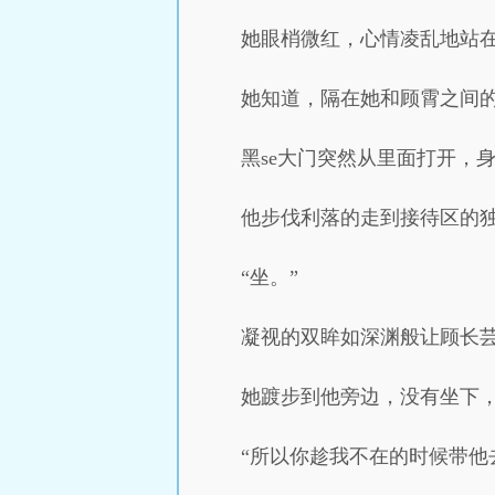
她眼梢微红，心情凌乱地站在
她知道，隔在她和顾霄之间
黑se大门突然从里面打开，
他步伐利落的走到接待区的
“坐。”
凝视的双眸如深渊般让顾长
她踱步到他旁边，没有坐下，
“所以你趁我不在的时候带他