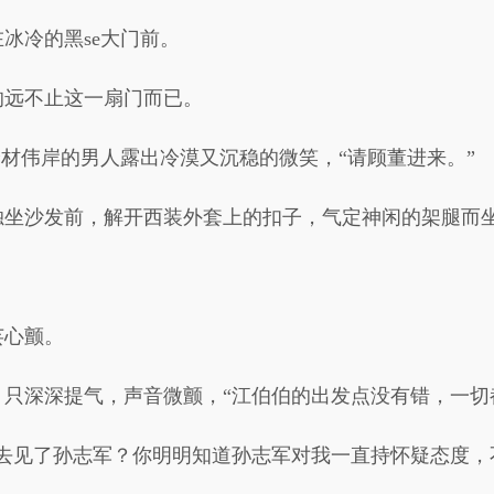
冰冷的黑se大门前。
的远不止这一扇门而已。
身材伟岸的男人露出冷漠又沉稳的微笑，“请顾董进来。”
独坐沙发前，解开西装外套上的扣子，气定神闲的架腿而
芸心颤。
只深深提气，声音微颤，“江伯伯的出发点没有错，一切
去见了孙志军？你明明知道孙志军对我一直持怀疑态度，