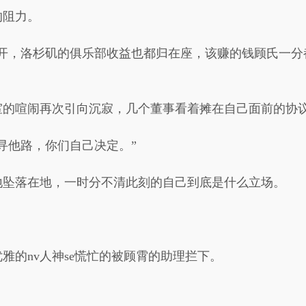
的阻力。
续开，洛杉矶的俱乐部收益也都归在座，该赚的钱顾氏一分
室的喧闹再次引向沉寂，几个董事看着摊在自己面前的协
寻他路，你们自己决定。”
地坠落在地，一时分不清此刻的自己到底是什么立场。
雅的nv人神se慌忙的被顾霄的助理拦下。