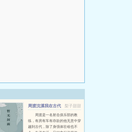
周渡沈溪我在古代
梨子甜甜
当猎户小说免费在线阅读
周渡是一名射击俱乐部的教
练，有房有车有存款的他无意中穿
越到古代，除了身强体壮啥也不