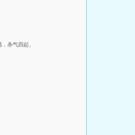
涌，杀气四起。