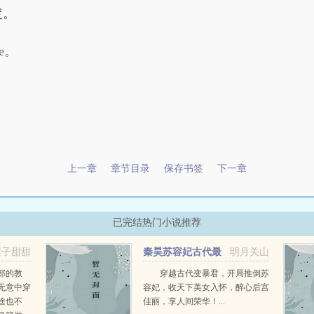
定。
e。
上一章
章节目录
保存书签
下一章
已完结热门小说推荐
梨子甜甜
秦昊苏容妃古代最
明月关山
强昏君最新章节在线阅读
部的教
穿越古代变暴君，开局推倒苏
无意中穿
容妃，收天下美女入怀，醉心后宫
啥也不
佳丽，享人间荣华！...