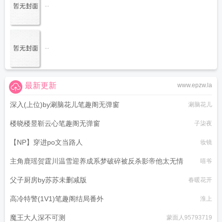
...
...
最新更新
www.epzw.la
深入(上位)by涮脑花儿笔趣阁无弹窗
涮脑花儿
楼晓楼昱靳云心笔趣阁无弹窗
子柒夜
【NP】穿进po文当路人
妆镜
主角鹿瑶贺霆川温雪迎养成系梦破碎被反杀影帝他太无情
嘻爷
父子厨房by苏苏未删减版
春暖花开
高冷特警(1V1)笔趣阁结局番外
淮上
魔王大人深不可测
蒙面人95793719