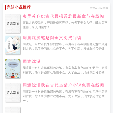
完结小说推荐
www.epzw.la
秦昊苏容妃古代最强昏君最新章节在线阅
读
穿越古代变暴君，开局推倒苏容妃，收天下美女入怀，醉心后宫
佳丽，享人间荣华！...
周渡沈溪笔趣阁全文免费阅读
周渡是一名射击俱乐部的教练，有房有车有存款的他无意中穿越
到古代，除了身强体壮啥也不会。为了生活，只好拿起弓箭做
一...
周渡沈溪
周渡是一名射击俱乐部的教练，有房有车有存款的他无意中穿越
到古代，除了身强体壮啥也不会。为了生活，只好拿起弓箭做
一...
周渡沈溪我在古代当猎户小说免费在线阅
读
周渡是一名射击俱乐部的教练，有房有车有存款的他无意中穿越
到古代，除了身强体壮啥也不会。为了生活，只好拿起弓箭做
一...