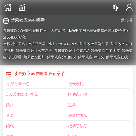
禁果效应by在哪看
天时
/著
禁果效应by在哪看是由作者：天时所著，E品中文网免费提供禁果效应by在哪看
全文在线阅读。
三秒记住本站：E品中文网 网址：www.epzw.la
禁果效应最新章节
禁果效应大白
话解释
禁果效应是什么意思啊
禁果效应是什么意思?
禁果效应全文阅读
禁果效
应by在哪看
禁果效应图片
禁果效应介绍解说
禁果效应By时文
禁果效应在线阅
读
禁果效应by在哪看
最新章节
再深再重一点
进去谨行
怎么实践姐姐教我
给他点刺激
败将
道具
荒唐
潘多拉效应
闷气
把裤子脱了