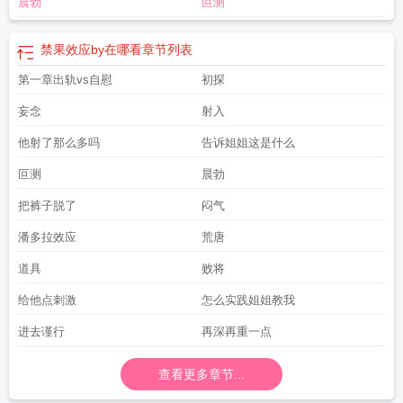
晨勃
叵测
禁果效应by在哪看
章节列表
第一章出轨vs自慰
初探
妄念
射入
他射了那么多吗
告诉姐姐这是什么
叵测
晨勃
把裤子脱了
闷气
潘多拉效应
荒唐
道具
败将
给他点刺激
怎么实践姐姐教我
进去谨行
再深再重一点
查看更多章节...