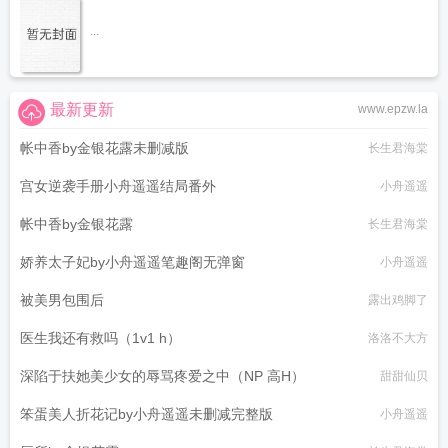
...
最新更新
www.epzw.la
帐中香by金银花露未删减版
长生君海棠
宫女逆袭手册小舟遥遥结局番外
小舟遥遥
帐中香by金银花露
长生君海棠
娇养太子妃by小舟遥遥笔趣阁无弹窗
小舟遥遥
被美男包围后
露出鸡脚了
医生我还有救吗（1v1 h）
洛洛不大方
深陷于扶她美少女的辱骂疼爱之中（NP 高H）
甜甜仙贝
笨蛋美人折花记by小舟遥遥未删减完整版
小舟遥遥