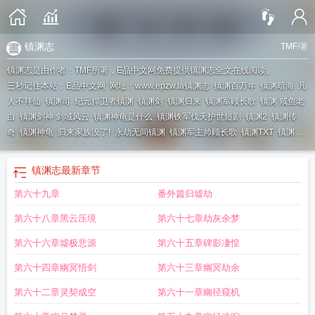
镇渊志
TMF
/著
镇渊志是由作者：TMF所著，E品中文网免费提供镇渊志全文在线阅读。
三秒记住本站：E品中文网 网址：www.epzw.la
镇渊志
镇渊百万年
镇渊暗海
凡
人不拜仙
镇渊司
纪元捍卫者镇渊
镇渊剑
镇渊归来
镇渊军顾长歌
镇渊 咸鱼老
白
镇渊剑神 剑域风云
镇渊神龟是什么
镇渊铁军伐天护世短剧
镇渊2
镇渊传
奇
镇渊神龟
归来家族没了!
永劫无间镇渊
镇渊军主帅顾长歌
镇渊TXT
镇渊铁
军伐天护世
镇渊林风眠
镇渊志长安
镇渊皮肤
镇渊归来凡人不拜仙全集
镇渊志
最新章节
第六十九章
番外篇归墟劫
第六十八章黑云压境
第六十七章劫灰余梦
第六十六章墟极悲源
第六十五章碑影凄惶
第六十四章幽冥悟剑
第六十三章幽冥劫余
第六十二章灵契成空
第六十一章幽径窥机