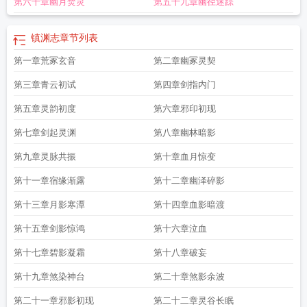
第六十章幽月焚灵
第五十九章幽径迷踪
镇渊志
章节列表
第一章荒冢玄音
第二章幽冢灵契
第三章青云初试
第四章剑指内门
第五章灵韵初度
第六章邪印初现
第七章剑起灵渊
第八章幽林暗影
第九章灵脉共振
第十章血月惊变
第十一章宿缘渐露
第十二章幽泽碎影
第十三章月影寒潭
第十四章血影暗渡
第十五章剑影惊鸿
第十六章泣血
第十七章碧影凝霜
第十八章破妄
第十九章煞染神台
第二十章煞影余波
第二十一章邪影初现
第二十二章灵谷长眠