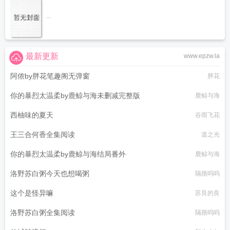
...
最新更新
www.epzw.la
阿侬by胖花笔趣阁无弹窗
胖花
你的暴烈太温柔by鹿鲸与海未删减完整版
鹿鲸与海
西柚味的夏天
谷雨飞花
王三合何香全集阅读
道之光
你的暴烈太温柔by鹿鲸与海结局番外
鹿鲸与海
洛野苏白粥今天也想喝粥
隔胳呜呜
这个是怪异嘛
苏良的良
洛野苏白粥全集阅读
隔胳呜呜