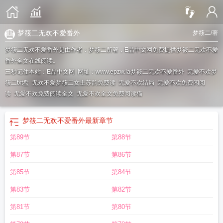
梦筱二无欢不爱番外
梦筱二
/著
梦筱二无欢不爱番外是由作者：梦筱二所著，E品中文网免费提供梦筱二无欢不爱
番外全文在线阅读。
三秒记住本站：E品中文网 网址：www.epzw.la
梦筱二无欢不爱番外
无爱不欢梦
筱二txt盘
无欢不爱梦筱二女主苏韵免费读
无爱不欢结局
无爱不欢免费闲阅
读
无爱不欢免费阅读全文
无爱不欢全文免费阅读猫
梦筱二无欢不爱番外
最新章节
第89节
第88节
第87节
第86节
第85节
第84节
第83节
第82节
第81节
第80节