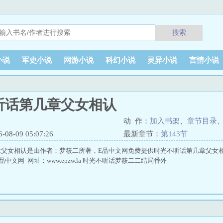
搜索
小说
军史小说
网游小说
科幻小说
灵异小说
言情小说
听话第几章父女相认
动 作：
加入书架
、
章节目录
8-09 05:07:26
最新章节：
第143节
章父女相认是由作者：梦筱二所著，E品中文网免费提供时光不听话第几章父女
中文网 网址：www.epzw.la 时光不听话梦筱二二结局番外