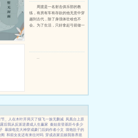
当猎户小说免费在线阅读
周渡是一名射击俱乐部的教
练，有房有车有存款的他无意中穿
越到古代，除了身强体壮啥也不
会。为了生活，只好拿起弓箭做一
个深山猎户。第一天打了一只野
鸡，不会做（失望）第二天打了一
只野兔，不会做（失望）第三天周
渡看着山下的寥寥炊烟，以及那...
...
节_
人在木叶开局灭了猿飞一族无删减
凤凰台上原
露后我从反派逆袭成人生赢家
秦始皇登基距今多少
子
暴躁电竞大神穿成豪门后妈作者小文
填饱肚子的
趣阁
和前女友还有来往对吗
穿成农家后娘我靠养崽