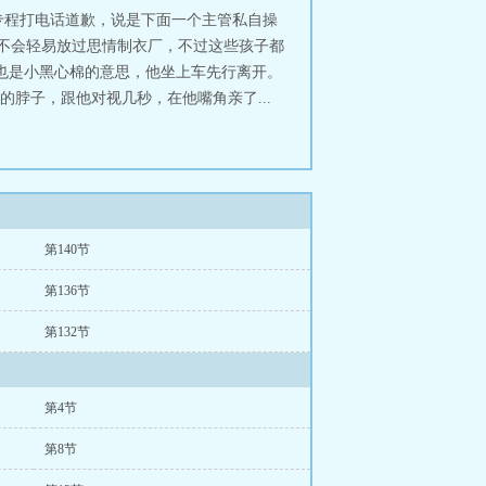
专程打电话道歉，说是下面一个主管私自操
定不会轻易放过思情制衣厂，不过这些孩子都
也是小黑心棉的意思，他坐上车先行离开。
的脖子，跟他对视几秒，在他嘴角亲了...
第140节
第136节
第132节
第4节
第8节