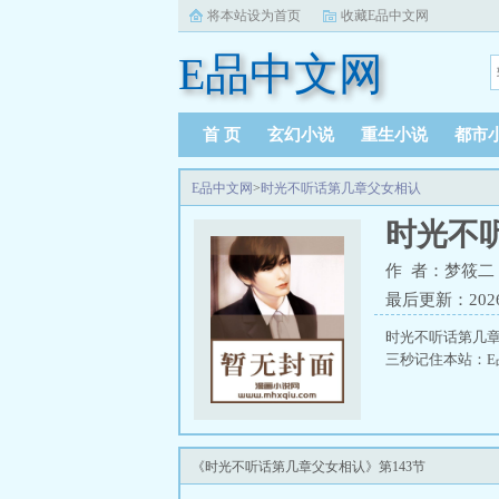
将本站设为首页
收藏E品中文网
E品中文网
首 页
玄幻小说
重生小说
都市
E品中文网
>
时光不听话第几章父女相认
时光不
作 者：梦筱二
最后更新：2026-0
时光不听话第几
三秒记住本站：E品
《时光不听话第几章父女相认》第143节