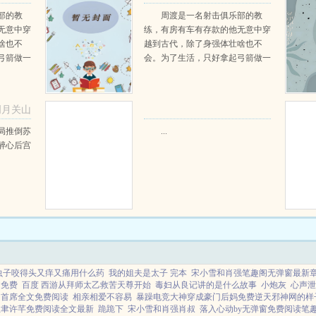
部的教
周渡是一名射击俱乐部的教
无意中穿
练，有房有车有存款的他无意中穿
啥也不
越到古代，除了身强体壮啥也不
弓箭做一
会。为了生活，只好拿起弓箭做一
一只野
个深山猎户。第一天打了一只野
天打了一
鸡，不会做（失望）第二天打了一
第三天周
只野兔，不会做（失望）第三天周
明月关山
那...
渡看着山下的寥寥炊烟，以及那...
阅读
局推倒苏
...
醉心后宫
虫子咬得头又痒又痛用什么药
我的姐夫是太子 完本
宋小雪和肖强笔趣阁无弹窗最新章
文免费
百度 西游从拜师太乙救苦天尊开始
毒妇从良记讲的是什么故事
小炮灰
心声泄
山首席全文免费阅读
相亲相爱不容易
暴躁电竞大神穿成豪门后妈免费逆天邪神网的样
冮聿许芊免费阅读全文最新
跪跪下
宋小雪和肖强肖叔
落入心动by无弹窗免费阅读笔