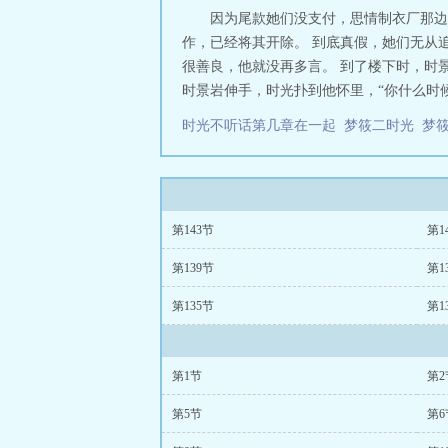
因为尾款她们没支付，思情制衣厂那边
作，已经将其开除。 到底真假，她们无从
很善良，他就没再多言。 到了楼下时，时
时景岩伸手，时光扑到他怀里，“你什么时候来
时光不听话第几章在一起
梦筱二时光
梦
第143节
第1
第139节
第1
第135节
第1
第1节
第2
第5节
第6