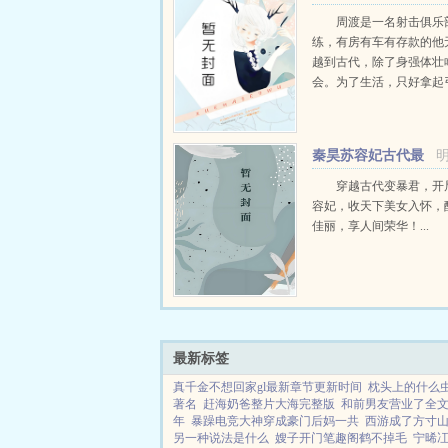
文免费阅读
周渡是一名射击俱乐
练，有房有车有存款的他
越到古代，除了身强体壮
会。为了生活，只好拿起
个深山猎户。第一天打了
鸡，不会做（失望）第二
只野兔，不会做（失望）
秦昊苏容妃古代最
渡看着山下的寥寥炊烟，以及
强昏君最新章节在线
穿越古代变暴君，开
容妃，收天下美女入怀，
佳丽，享人间荣华！...
最新标签
真千金不想回家gl最新章节更新时间
枕头上的什么
著名
赶海奶爸整片大海完整版
和前男友营业了全
年
暴躁电竞大神穿成豪门后妈一共
西游成了方寸
另一种说法是什么
嫂子开门笔趣阁鹤不掉毛
宁晞