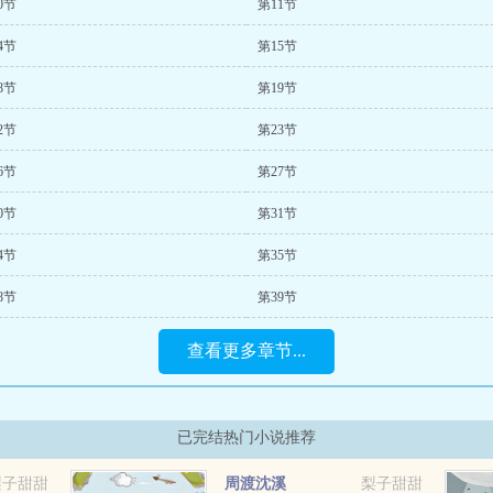
0节
第11节
4节
第15节
8节
第19节
2节
第23节
6节
第27节
0节
第31节
4节
第35节
8节
第39节
查看更多章节...
已完结热门小说推荐
梨子甜甜
周渡沈溪
梨子甜甜