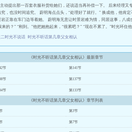
主动提出那一百套衣服补货给她们，还说适当再补偿一下。 后来经理又
追究，也没时间追究。 蔚明海点点头，“处理好了就行。” 换成他，他肯
景岩正靠在车门边等着她。 蔚明海无意让时景岩难为情，同居这事，八成
的？” “刚到。”他把她抱起来，“很累吧？” “现在不累了。”时光环住他
筱二时光不说话
时光不听话第几章父女相认
《时光不听话第几章父女相认》最新章节
42节
第141节
38节
第137节
34节
第133节
《时光不听话第几章父女相认》章节列表
节
第3节
节
第7节