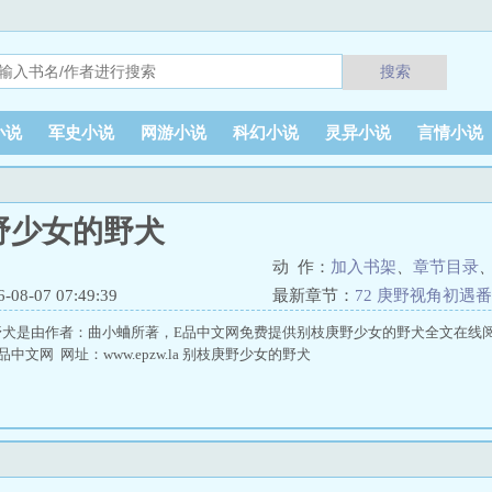
搜索
小说
军史小说
网游小说
科幻小说
灵异小说
言情小说
野少女的野犬
动 作：
加入书架
、
章节目录
8-07 07:49:39
最新章节：
72 庚野视角初遇
野犬是由作者：曲小蛐所著，E品中文网免费提供别枝庚野少女的野犬全文在线
中文网 网址：www.epzw.la 别枝庚野少女的野犬