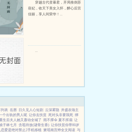
强昏君最新章节在线阅读
穿越古代变暴君，开局推倒苏
容妃，收天下美女入怀，醉心后宫
佳丽，享人间荣华！...
...
节列表
岳唇
日久见人心短剧
云深雾隐
并盛农场主
一个出轨的男人呢
让你去扶贫
死对头非要我死
绑
重生后夫人她又轰动全城了
雨不撑伞 夏不挥扇
让
娘子林七月
含苞待放(谜骨生香)
让你扶贫你带80岁
人恋爱是绝对禁止2手机移植
箫瑶南宫烨全文阅读
与