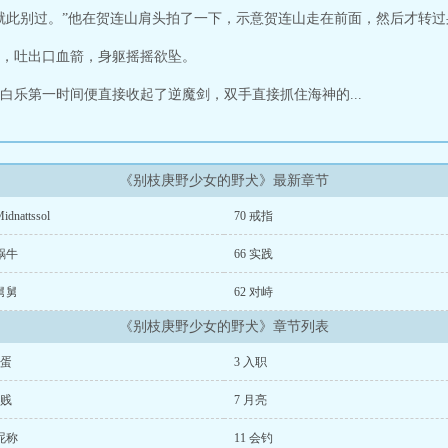
就此别过。”他在贺连山肩头拍了一下，示意贺连山走在前面，然后才转
，吐出口血箭，身躯摇摇欲坠。
白乐第一时间便直接收起了逆魔剑，双手直接抓住海神的...
《别枝庚野少女的野犬》最新章节
idnattssol
70 戒指
 蜗牛
66 实践
 舅舅
62 对峙
《别枝庚野少女的野犬》章节列表
混蛋
3 入职
犯贱
7 月亮
 昵称
11 会钓