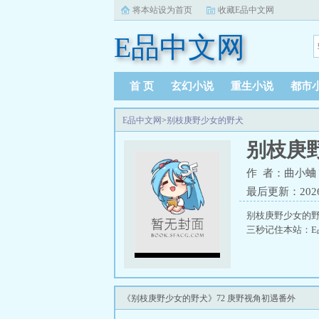
将本站设为首页
收藏E品中文网
E品中文网
首 页
玄幻小说
重生小说
都市
E品中文网
>
别枝庚野少女的野犬
别枝庚
作 者：曲小蛐
最后更新：2026-0
别枝庚野少女的
三秒记住本站：E品
《别枝庚野少女的野犬》72 庚野视角初遇番外