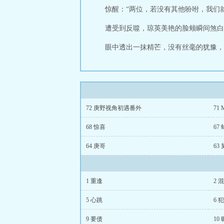
惊醒：“两位，若没有其他吩咐，我们
遭受到反噬，琼英美艳的脸颊瞬间煞白
眼中透出一抹精芒，没有丝毫的犹豫，
72 庚野视角初遇番外
71 M
68 惊喜
67
64 庚哥
63
1 重逢
2 
5 心跳
6 
9 要债
10