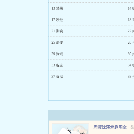
13 禁果
14
17 咬他
18
21 训狗
22
25 遗传
26
29 狗链
30
33 备选
34
37 备胎
38
周渡沈溪笔趣阁全