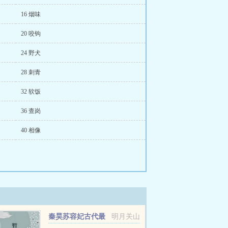
16 烟味
20 咬钩
24 野犬
28 刺青
32 软饭
36 查岗
40 相像
秦昊苏容妃古代最
明月关山