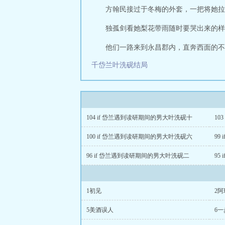
方翰民接过于冬梅的外套，一把将她拉
独孤剑看她梨花带雨随时要哭出来的样
他们一路来到永昌郡内，直奔西面的不
千岱兰叶洗砚结局
104 if 岱兰遇到读研期间的男大叶洗砚十
10
100 if 岱兰遇到读研期间的男大叶洗砚六
99
96 if 岱兰遇到读研期间的男大叶洗砚二
95
1初见
2阿
5美酒误人
6