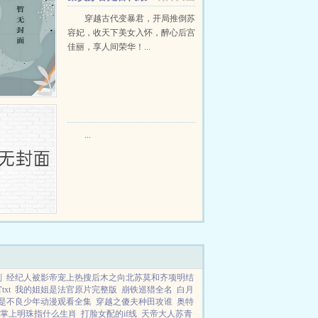
强昏君最新章节在线阅读
穿越古代变暴君，开局推倒苏
容妃，收天下美女入怀，醉心后宫
佳丽，享人间荣华！...
...
刻
经纪人被影帝宠上热搜后木之向北苏莫和齐项明结
xt
我的姐姐是法官原片完整版
崩铁巡猎全名
白月
是不良少年动漫观看全集
穿越之傻夫种田攻谁
奥特
掌上明珠指什么生肖
打脸女配的if线
天帝大人苏青