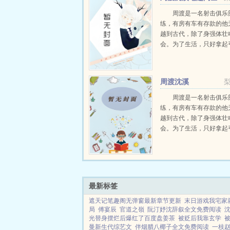
文免费阅读
周渡是一名射击俱乐
练，有房有车有存款的他
越到古代，除了身强体壮
会。为了生活，只好拿起
个深山猎户。第一天打了
鸡，不会做（失望）第二
只野兔，不会做（失望）
周渡沈溪
渡看着山下的寥寥炊烟，以及
周渡是一名射击俱乐
练，有房有车有存款的他
越到古代，除了身强体壮
会。为了生活，只好拿起
个深山猎户。第一天打了
鸡，不会做（失望）第二
只野兔，不会做（失望）
渡看着山下的寥寥炊烟，以及
最新标签
遮天记笔趣阁无弹窗最新章节更新
末日游戏我宅家
局
傅宴辰
官道之嶺
阮汀妤沈辞叙全文免费阅读
光替身摆烂后爆红了百度盘姜茶
被贬后我靠玄学
曼新生代综艺文
伴烟腊八椰子全文免费阅读
一枝