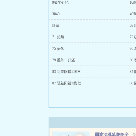
9如坐针毡
10
3040
405
终章
68
71 犯禁
72
75 坠落
76
79 番外一归还
80
83 阴差阳错if线三
84
87 阴差阳错if线七
88
周渡沈溪笔趣阁全