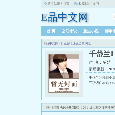
将本站设为首页
收藏E品中文网
E品中文网
首 页
玄幻小说
重生小说
都市
E品中文网
>
千岱兰叶洗砚全集阅读
千岱兰
作 者：多梨
最后更新：2026-0
千岱兰叶洗砚全
三秒记住本站：E品
《千岱兰叶洗砚全集阅读》104 if 岱兰遇到读研期