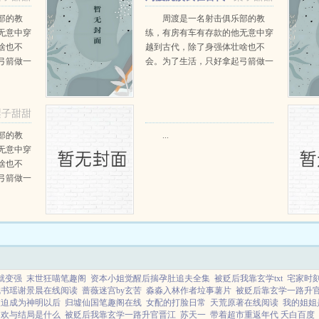
当猎户小说免费在线阅读
部的教
周渡是一名射击俱乐部的教
无意中穿
练，有房有车有存款的他无意中穿
啥也不
越到古代，除了身强体壮啥也不
弓箭做一
会。为了生活，只好拿起弓箭做一
一只野
个深山猎户。第一天打了一只野
天打了一
鸡，不会做（失望）第二天打了一
第三天周
只野兔，不会做（失望）第三天周
梨子甜甜
那...
渡看着山下的寥寥炊烟，以及那...
部的教
...
无意中穿
啥也不
弓箭做一
一只野
天打了一
第三天周
那...
就变强
末世狂喵笔趣阁
资本小姐觉醒后揣孕肚追夫全集
被贬后我靠玄学txt
宅家时
沈书瑶谢景晨在线阅读
蔷薇迷宫by玄苦
淼淼入林作者垃事薯片
被贬后靠玄学一路升官t
被迫成为神明以后
归墟仙国笔趣阁在线
女配的打脸日常
天荒原著在线阅读
我的姐姐
赵欢与结局是什么
被贬后我靠玄学一路升官晋江
苏天一
带着超市重返年代 夭白百度