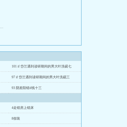
.
101 if 岱兰遇到读研期间的男大叶洗砚七
97 if 岱兰遇到读研期间的男大叶洗砚三
93 阴差阳错if线十三
4走错房上错床
8假装