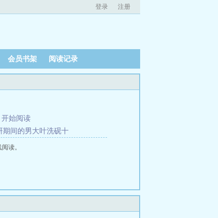
登录
注册
会员书架
阅读记录
、
开始阅读
到读研期间的男大叶洗砚十
线阅读。