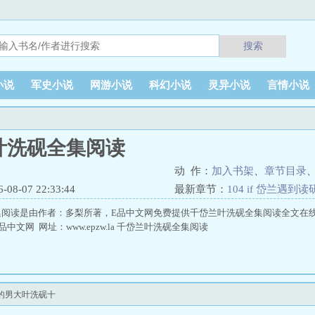
搜索
小说
军史小说
网游小说
科幻小说
灵异小说
言情小说
叶洗砚全集阅读
动 作：
加入书架
、
章节目录
8-07 22:33:44
最新章节：
104 if 岱兰遇
集阅读是由作者：多梨所著，E品中文网免费提供千岱兰叶洗砚全集阅读全文在
中文网 网址：www.epzw.la 千岱兰叶洗砚全集阅读
间的男大叶洗砚十