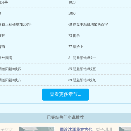
想分手
1020
0
5060
 终篇上精修增加200字
69 终篇中精修增加两百字
 破坏
73 扼杀
 深海
77 融洽上
 番外圆满
81 阴差阳错if线一
 阴差阳错if线四
85 阴差阳错if线五
 阴差阳错if线八
89 阴差阳错if线九
查看更多章节...
已完结热门小说推荐
梨子甜甜
周渡沈溪我在古代
梨子甜甜