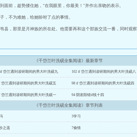
到面前，趁势搂住她，“在我眼里，你最美！”并作出亲吻的表示。
子，不为难她，给她吩咐了点的事情。
韦县，那里是月神族的所在处。他需要再和这个部族交流一番，同时观察..
《千岱兰叶洗砚全集阅读》最新章节
3 if 岱兰遇到读研期间的男大叶洗砚九
102 if 岱兰遇到读研期间的男大叶洗砚八
 if 岱兰遇到读研期间的男大叶洗砚五
98 if 岱兰遇到读研期间的男大叶洗砚四
 if 岱兰遇到读研期间的男大叶洗砚一
94 阴差阳错if线十四
《千岱兰叶洗砚全集阅读》章节列表
玛
3学习
一步之遥
7偷情