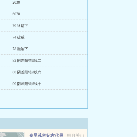
2030
6070
70 终篇下
74 破戒
78 融洽下
82 阴差阳错if线二
86 阴差阳错if线六
90 阴差阳错if线十
秦昊苏容妃古代最
明月关山