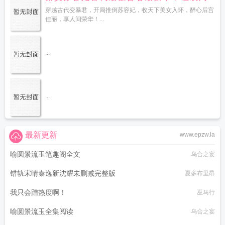
读
穿越古代变暴君，开局推倒苏容妃，收天下美女入怀，醉心后宫
佳丽，享人间荣华！...
...
...
最新更新
www.epzw.la
喻圆景流玉笔趣阁全文
乌合之宴
错轨宋晴秦逸新沈耀未删减完整版
夏多布里昂
我只会蹭热度啊！
巫马行
喻圆景流玉全集阅读
乌合之宴