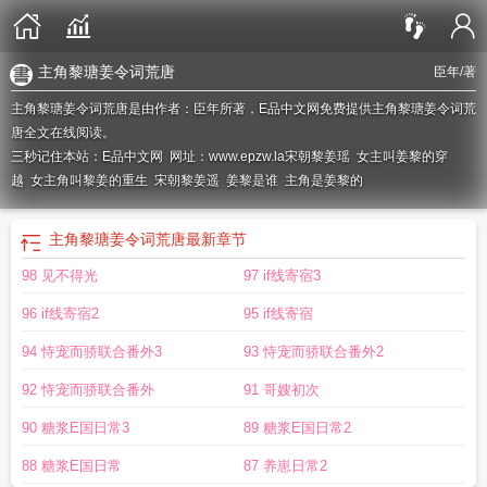
主角黎瑭姜令词荒唐
臣年
/著
主角黎瑭姜令词荒唐是由作者：臣年所著，E品中文网免费提供主角黎瑭姜令词荒
唐全文在线阅读。
三秒记住本站：E品中文网 网址：www.epzw.la
宋朝黎姜瑶
女主叫姜黎的穿
越
女主角叫黎姜的重生
宋朝黎姜遥
姜黎是谁
主角是姜黎的
主角黎瑭姜令词荒唐
最新章节
98 见不得光
97 if线寄宿3
96 if线寄宿2
95 if线寄宿
94 恃宠而骄联合番外3
93 恃宠而骄联合番外2
92 恃宠而骄联合番外
91 哥嫂初次
90 糖浆E国日常3
89 糖浆E国日常2
88 糖浆E国日常
87 养崽日常2