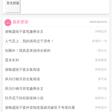
...
最新更新
www.epzw.la
谢晚凝陆子宴笔趣阁全文
伴树花开
人气至上，我的画风过于清奇！
多嘴问一句
别脑补！我真是来搞垮全家的
一团丸丸
晋末长剑
孤独麦客
谢晚凝陆子宴全集阅读
伴树花开
风与行柳月容全集阅读
青竹翁
风与行柳月容笔趣阁全文
青竹翁
牡丹花下轻轻探老林小说
秘密佳人
谢晚凝陆子宴外室独宠退婚另嫁世子爷请自重
伴树花开