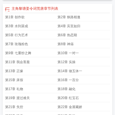
主角黎瑭姜令词荒唐
章节列表
第1章 创作欲
第2章 狭路相逢
第3章 水到渠成
第4章 宾至如归
第5章 行为艺术
第6章 热恋期
第7章 玫瑰粉色
第8章 神庙
第9章 七重纱之舞
第10章 一对一
第11章 我会害羞
第12章 实操
第13章 正缘
第14章 做五休一
第15章 床假
第16章 一百分
第17章 礼物
第18章 融化
第19章 渡过难关
第20章 红宝石
第21章 失控
第22章 金屋藏娇