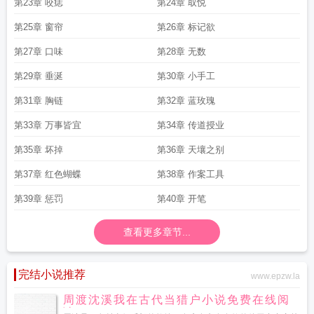
第23章 咬痣
第24章 取悦
第25章 窗帘
第26章 标记欲
第27章 口味
第28章 无数
第29章 垂涎
第30章 小手工
第31章 胸链
第32章 蓝玫瑰
第33章 万事皆宜
第34章 传道授业
第35章 坏掉
第36章 天壤之别
第37章 红色蝴蝶
第38章 作案工具
第39章 惩罚
第40章 开笔
查看更多章节...
完结小说推荐
www.epzw.la
周渡沈溪我在古代当猎户小说免费在线阅
读