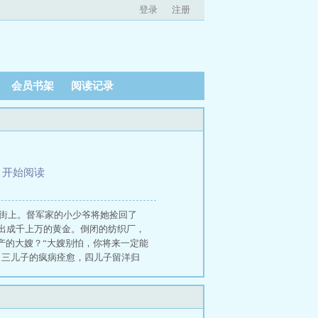
登录
注册
会员书架
阅读记录
、
开始阅读
大街上。督军家的小少爷将她捡回了
出成千上万的黄金。倒闭的纺织厂，
产的大嫂？“大嫂别怕，你将来一定能
。三儿子的疯病痊愈，四儿子留洋归
的小团宠。更是小少帅傅卿昭，从小