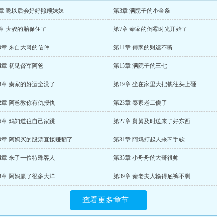
2章 嗯以后会好好照顾妹妹
第3章 满院子的小金条
6章 大嫂的胎保住了
第7章 秦家的倒霉时光开始了
0章 来自大哥的信件
第11章 傅家的财运不断
4章 初见督军阿爸
第15章 满院子的三七
8章 秦家的好运全没了
第19章 坐在家里大把钱往头上砸
2章 阿爸教你有仇报仇
第23章 秦家老二傻了
6章 鸡知道往自己家跳
第27章 舅舅及时送来了好东西
30章 阿妈买的股票直接赚翻了
第31章 阿妈打起人来不手软
4章 来了一位特殊客人
第35章 小舟舟的大哥很帅
8章 阿妈赢了很多大洋
第39章 秦老夫人输得底裤不剩
查看更多章节...