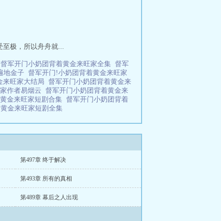
极，所以舟舟就...
剧
督军开门小奶团背着黄金来旺家全集
督军
遍地金子
督军开门!小奶团背着黄金来旺家
金来旺家大结局
督军开门小奶团背着黄金来
旺家作者易烟云
督军开门小奶团背着黄金来
着黄金来旺家短剧合集
督军开门小奶团背着
着黄金来旺家短剧全集
第497章 终于解决
第493章 所有的真相
第489章 幕后之人出现