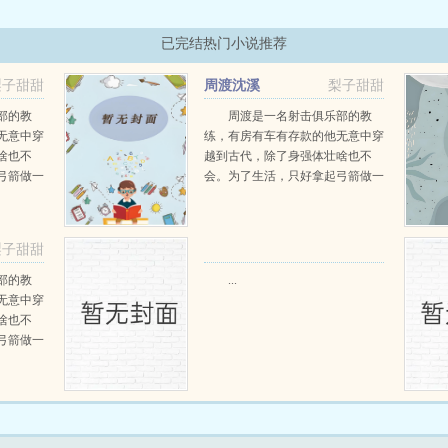
已完结热门小说推荐
梨子甜甜
周渡沈溪
梨子甜甜
阅读
部的教
周渡是一名射击俱乐部的教
无意中穿
练，有房有车有存款的他无意中穿
啥也不
越到古代，除了身强体壮啥也不
弓箭做一
会。为了生活，只好拿起弓箭做一
一只野
个深山猎户。第一天打了一只野
天打了一
鸡，不会做（失望）第二天打了一
第三天周
只野兔，不会做（失望）第三天周
梨子甜甜
那...
渡看着山下的寥寥炊烟，以及那...
部的教
...
无意中穿
啥也不
弓箭做一
一只野
天打了一
第三天周
那...