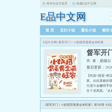
将本站设为首页
收藏E品中文网
E品中文网
首 页
玄幻小说
重生小说
都市
E品中文网
>
督军开门！小奶团背着黄金来旺家
督军开
作 者：易烟云
最后更新：2026-0
【民国+团宠+萌
家。从此落败的
日进斗金赚得手软
生个龙凤胎。”
来。哑巴小儿子
到大放在心尖上小
《督军开门！小奶团背着黄金来旺家》第500章 大结