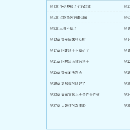
第1章 小少帅捡了个奶娃娃
第
第5章 谁欺负阿妈谁倒霉
第
第9章 三哥不疯了
第1
第13章 督军回来得及时
第1
第17章 阿爹终于不缺药了
第1
第21章 阿爸出面谁敢动手
第2
第25章 督军府满粮仓
第2
第29章 舅舅瘸的腿好了
第
第33章 秦家宴席上全是烂鱼烂虾
第3
第37章 大嫂怀的双胞胎
第3