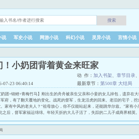
搜索
小说
军史小说
网游小说
科幻小说
灵异小说
言情小说
门！小奶团背着黄金来旺家
动 作：
加入书架
、
章节目录
7-23 06:40:14
最新章节：
第500章 大结局
宝奶团+锦鲤+青梅竹马】刚出生的舟舟被亲生父亲和小妾的女儿掉包，遗弃在
督军府，有了翻天覆地的变化。战死的督军，生龙活虎的回来。老旧的宅子，挖
。家有中风的老夫人？“祖母放心，你不仅能站起来，还能跳华尔兹。”家有小
从此之后，督军家福运绵绵。年轻夭折的大儿子活了，失踪的二儿子成商界精英
不仅能开口说话，还聪慧过人。督军家的福运小锦鲤，一天天长大，成了全家人
青梅。 督军开门！小奶团背着黄金来旺家
局