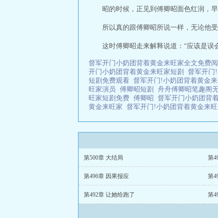
昭的时候，正见到傅卿昭面色红润，早
所以真的跟傅卿昭所说一样，无论他受
这时傅卿昭走来解释说道：“应该是误
督军开门小奶团背着黄金来旺家全文免费
开门小奶团背着黄金来旺家短剧
督军开门
短剧免费观看
督军开门!小奶团背着黄金
旺家演员
傅卿昭短剧
舟舟傅卿昭笔趣阁
旺家短剧免费
傅卿昭
督军开门小奶团背
黄金来旺家
督军开门!小奶团背着黄金来
第500章 大结局
第4
第496章 因果报应
第4
第492章 让她给跑了
第4