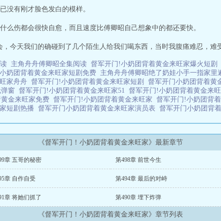
已没有刚才脸色发白的模样。
什么伤都会很快自愈，而且速度比傅卿昭自己想象中的都还要快。
会，今天我们的确碰到了几个陌生人给我们喝东西，当时我腹痛难忍，难受至
阅读
主角舟舟傅卿昭全集阅读
督军开门!小奶团背着黄金来旺家爆火短
!小奶团背着黄金来旺家短剧免费
主角舟舟傅卿昭绝了奶娃小手一指家里
来旺家舟舟
督军开门!小奶团背着黄金来旺家短剧
督军开门小奶团背着黄
无弹窗
督军开门!小奶团背着黄金来旺家51
督军开门!小奶团背着黄金来
着黄金来旺家免费
督军开门!小奶团背着黄金来旺家
督军开门!小奶团背
旺家短剧热播
督军开门小奶团背着黄金来旺家演员表
督军开门小奶团背
《督军开门！小奶团背着黄金来旺家》最新章节
99章 五哥的秘密
第498章 前世今生
95章 自作自受
第494章 最后的对峙
91章 将她们抓了
第490章 埋下炸弹
《督军开门！小奶团背着黄金来旺家》章节列表